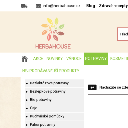
info@herbahouse.cz
Blog
Zdravé recepty
AKCE
NOVINKY
VÁNOCE
POTRAVINY
KOSMETI
NEJPRODÁVANĚJŠÍ PRODUKTY
Bezlaktózové potraviny
►
Nacházíte se zde
Bezlepkové potraviny
►
Bio potraviny
►
Čaje
►
Kuchyňské pomůcky
►
Paleo potraviny
►