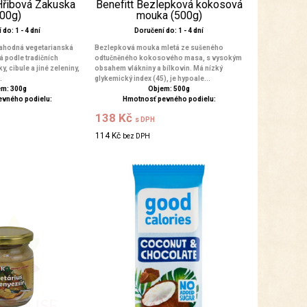
 Hřibová Zakuska
Benefitt Bezlepková kokosová
300g)
mouka (500g)
do: 1 - 4 dní
Doručení do: 1 - 4 dní
lahodná vegetarianská
Bezlepková mouka mletá ze sušeného
podle tradičních
odtučněného kokosového masa, s vysokým
y, cibule a jiné zeleniny,
obsahem vlákniny a bílkovin. Má nízký
.
glykemický index (45), je hypoale...
m: 300g
Objem: 500g
evného podielu:
Hmotnosť pevného podielu:
138 Kč
s DPH
114 Kč
bez DPH