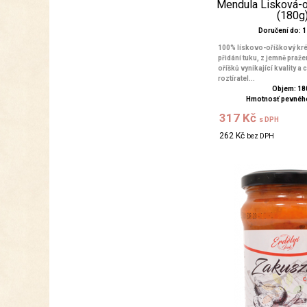
Mendula Lisková-o
(180g
Doručení do: 1 
100% lískovo-oříškový kré
přidání tuku, z jemně praž
oříšků vynikající kvality a 
roztíratel...
Objem: 18
Hmotnosť pevného
317 Kč
s DPH
262 Kč
bez DPH