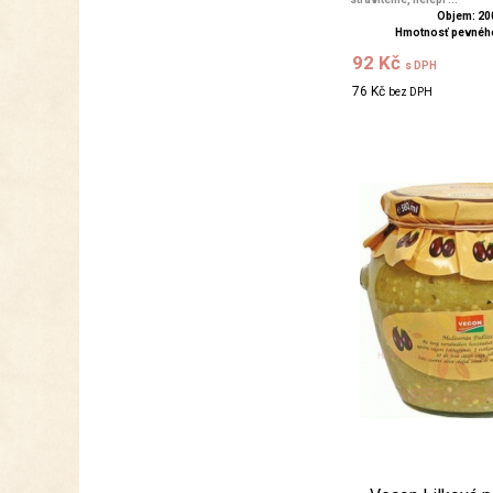
Objem: 20
Hmotnosť pevného
92 Kč
s DPH
76 Kč
bez DPH