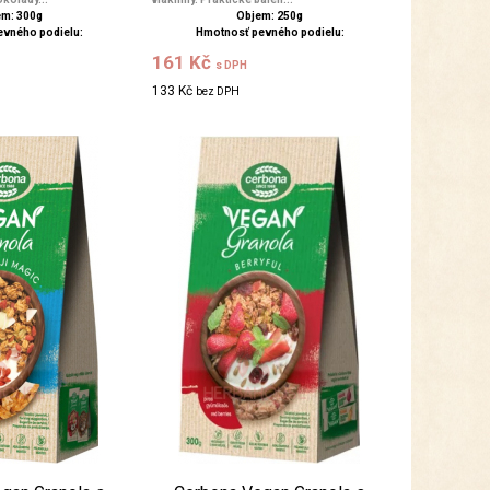
m: 300g
Objem: 250g
evného podielu:
Hmotnosť pevného podielu:
161 Kč
s DPH
133 Kč
bez DPH