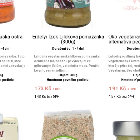
kuska ostrá
Erdélyi Ízek Lileková pomazánka
Öko vegetarián
)
(300g)
alternativa peč
- 4 dní
Doručení do: 1 - 4 dní
Doručení 
pomazánka. Tuto
Lahodná vegetarianská lilková pomazánka
Lahodný rostlinný tu
blíbí ti, kteří
ochucená majonézou je vynikající ke
vegetariánská altern
ikantní zakuska je
grilovaným jídlům, zelenině a masu. Použití:
který je přírodní, ro
ke grilovaným jídlům,...
Vegetarian. Bez chol
0g
Objem: 300g
Obje
 podielu:
Hmotnosť pevného podielu:
Hmotnosť p
173 Kč
191 Kč
s DPH
s DPH
143 Kč
157 Kč
bez DPH
bez DPH