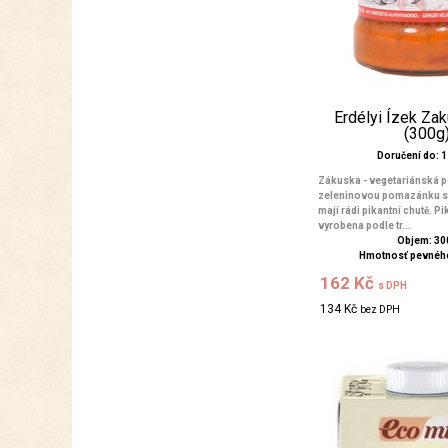
Erdélyi Ízek Za
(300g
Doručení do: 1 
Zákuska - vegetariánská 
zeleninovou pomazánku si o
mají rádi pikantní chutě. P
vyrobena podle tr...
Objem: 30
Hmotnosť pevného
162 Kč
s DPH
134 Kč
bez DPH