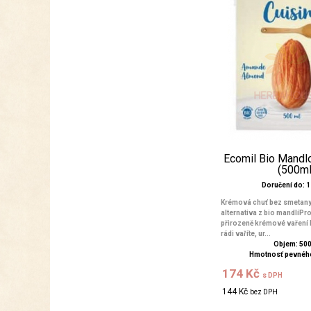
Ecomil Bio Mandl
(500ml
Doručení do: 1 
Krémová chuť bez smetany 
alternativa z bio mandlíPr
přirozeně krémové vaření
rádi vaříte, ur...
Objem: 50
Hmotnosť pevného
174 Kč
s DPH
144 Kč
bez DPH