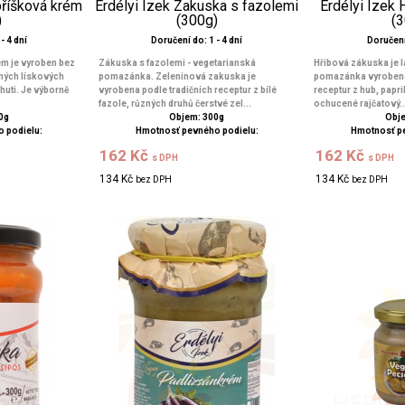
říšková krém
Erdélyi Ízek Zakuska s fazolemi
Erdélyi Ízek
)
(300g)
(
- 4 dní
Doručení do: 1 - 4 dní
Doručení 
m je vyroben bez
Zákuska s fazolemi - vegetarianská
Hřibová zákuska je 
ených lískových
pomazánka. Zeleninová zakuska je
pomazánka vyrobená 
chuti. Je výborně
vyrobena podle tradičních receptur z bílé
receptur z hub, paprik
fazole, různých druhů čerstvé zel...
ochucené rajčatový..
0g
Objem: 300g
Obje
 podielu:
Hmotnosť pevného podielu:
Hmotnosť p
162 Kč
162 Kč
s DPH
s DPH
134 Kč
134 Kč
bez DPH
bez DPH