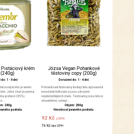
 Pistáciový krém
Józsa Vegan Pohankové
 (240g)
těstoviny copy (200g)
do: 1 - 4 dní
Doručení do: 1 - 4 dní
táciový krém je velmi
Pohankové těstoviny dodají tělu významné
rém. Jeho chuť je jemná
množství bílkovin a jsou zdrojem
hu pistácií (35%).
nejdůležitějších živin. Těstoviny jsou lehce
o...
stravitelné, nelepí ...
m: 240g
Objem: 200g
evného podielu:
Hmotnosť pevného podielu:
92 Kč
s DPH
76 Kč
bez DPH