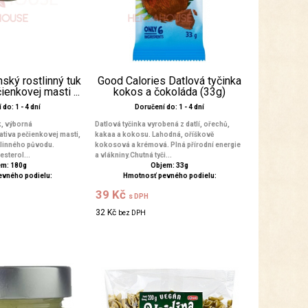
ský rostlinný tuk
Good Calories Datlová tyčinka
ienkovej masti ...
kokos a čokoláda (33g)
do: 1 - 4 dní
Doručení do: 1 - 4 dní
k, výborná
Datlová tyčinka vyrobená z datlí, ořechů,
ativa pečienkovej masti,
kakaa a kokosu. Lahodná, oříškově
stlinného původu.
kokosová a krémová. Plná přírodní energie
esterol...
a vlákniny.Chutná tyči...
m: 180g
Objem: 33g
evného podielu:
Hmotnosť pevného podielu:
39 Kč
s DPH
32 Kč
bez DPH