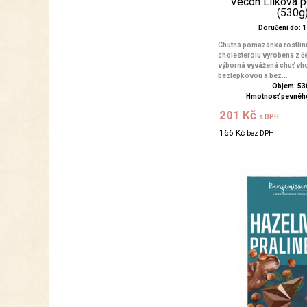
Vecon Lilková 
(530g
Doručení do: 1 
Chutná pomazánka rostli
cholesterolu vyrobena z če
výborná vyvážená chuť vho
bezlepkovou a bez...
Objem: 53
Hmotnosť pevného
201 Kč
s DPH
166 Kč
bez DPH