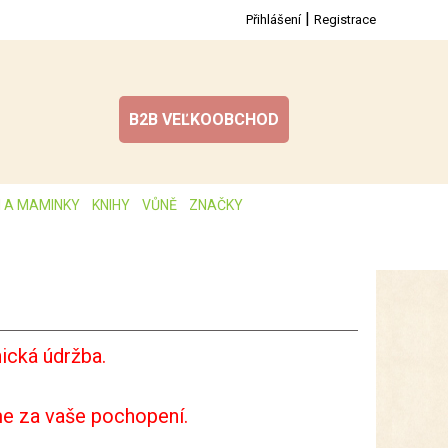
|
Přihlášení
Registrace
B2B VEĽKOOBCHOD
I A MAMINKY
KNIHY
VŮNĚ
ZNAČKY
ická údržba.
e za vaše pochopení.