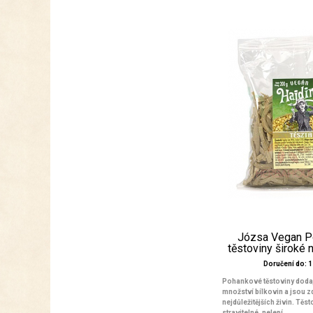
Józsa Vegan P
těstoviny široké 
Doručení do: 1 
Pohankové těstoviny dodaj
množství bílkovin a jsou 
nejdůležitějších živin. Těs
stravitelné, nelepí ...