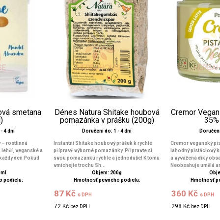
ová smetana
Dénes Natura Shitake houbová
Cremor Vegan
)
pomazánka v prášku (200g)
35%
- 4 dní
Doručení do: 1 - 4 dní
Doručení 
– rostlinná
Instantní Shitake houbový prášek k rychlé
Cremor veganský pis
o lehčí, veganské a
přípravě výborné pomazánky. Připravte si
lahodný pistáciový k
 každý den Pokud
svou pomazánku rychle a jednoduše! K tomu
a vyvážená díky obsa
vmíchejte trochu Sh...
Neobsahuje umělá ar
0ml
Objem: 200g
Obje
 podielu:
Hmotnosť pevného podielu:
Hmotnosť p
87 Kč
360 Kč
s DPH
s DPH
72 Kč
298 Kč
bez DPH
bez DPH