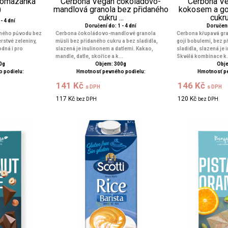
pomazánka
Cerbona Vegan čokoládovo-
Cerbona Ve
)
mandlová granola bez přidaného
kokosem a go
cukru ...
cukr
- 4 dní
Doručení do: 1 - 4 dní
Doručení 
nného původu bez
Cerbona čokoládovo-mandlové granola
Cerbona křupavá gr
rstvé zeleniny,
müsli bez přidaného cukru a bez sladidla,
goji bobulemi, bez p
dná i pro
slazená je inulinonem a datlemi. Kakao,
sladidla, slazená je 
mandle, datle, skořice a k...
Skvělá kombinace k.
0g
Objem: 300g
Obje
 podielu:
Hmotnosť pevného podielu:
Hmotnosť p
141 Kč
146 Kč
s DPH
s DPH
117 Kč
120 Kč
bez DPH
bez DPH