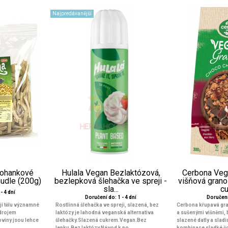
Najpredávanější
ohankové
Hulala Vegan Bezlaktózová,
Cerbona Veg
nudle (200g)
bezlepková šlehačka ve spreji -
višňová grano
sla...
cu
- 4 dní
Doručení do: 1 - 4 dní
Doručení 
í tělu významné
Rostlinná šlehačka ve spreji, slazená, bez
Cerbona křupavá gra
zdrojem
laktózy je lahodná veganská alternativa
a sušenými višněmi,
toviny jsou lehce
šlehačky.Slazená cukrem.Vegan.Bez
slazené datly a slad
lepku.Bez laktózy.Návod k po...
kombinace sladké čo