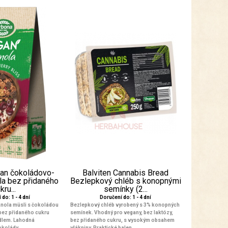
an čokoládovo-
Balviten Cannabis Bread
la bez přidaného
Bezlepkový chléb s konopnými
kru...
semínky (2...
do: 1 - 4 dní
Doručení do: 1 - 4 dní
nola müsli s čokoládou
Bezlepkový chléb vyrobený s 3% konopných
 bez přidaného cukru
semínek. Vhodný pro vegany, bez laktózy,
idlem. Lahodná
bez přidaného cukru, s vysokým obsahem
kolády...
vlákniny. Praktické balen...