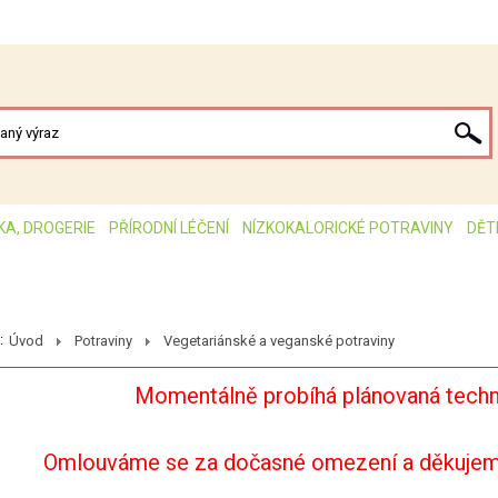
KA, DROGERIE
PŘÍRODNÍ LÉČENÍ
NÍZKOKALORICKÉ POTRAVINY
DĚT
:
Úvod
Potraviny
Vegetariánské a veganské potraviny
Momentálně probíhá plánovaná techn
Omlouváme se za dočasné omezení a děkujem