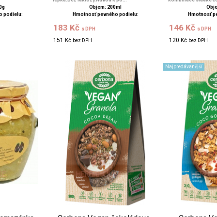
0g
Objem: 200ml
Obje
 podielu:
Hmotnosť pevného podielu:
Hmotnosť p
183 Kč
146 Kč
s DPH
s DPH
151 Kč
120 Kč
bez DPH
bez DPH
Najpredávanější