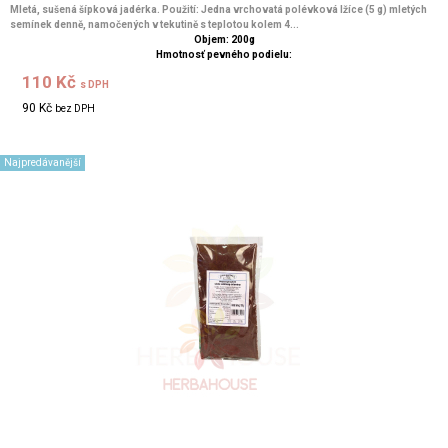
Mletá, sušená šípková jadérka. Použití: Jedna vrchovatá polévková lžíce (5 g) mletých
semínek denně, namočených v tekutině s teplotou kolem 4...
Objem: 200g
Hmotnosť pevného podielu:
110 Kč
s DPH
90 Kč
bez DPH
Najpredávanější