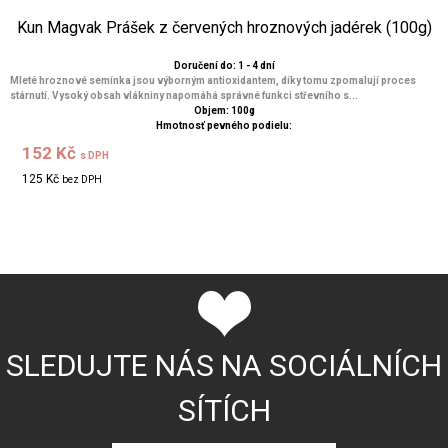
Kun Magvak Prášek z červených hroznových jadérek (100g)
Doručení do: 1 - 4 dní
Mleté hroznové semínka jsou výborným antioxidantem, díky tomu zpomalují proces
stárnutí. Vysoký obsah vlákniny napomáhá správné funkci střevního s...
Objem: 100g
Hmotnosť pevného podielu:
152 Kč
s DPH
125 Kč
bez DPH
SLEDUJTE NÁS NA SOCIÁLNÍCH
SÍTÍCH