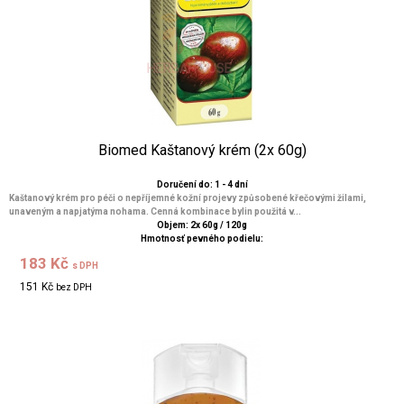
Biomed Kaštanový krém (2x 60g)
Doručení do: 1 - 4 dní
Kaštanový krém pro péči o nepříjemné kožní projevy způsobené křečovými žilami,
unaveným a napjatýma nohama. Cenná kombinace bylin použitá v...
Objem: 2x 60g / 120g
Hmotnosť pevného podielu:
183 Kč
s DPH
151 Kč
bez DPH