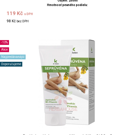
Objem: 250ml
Hmotnosť pevného podielu:
119 Kč
s DPH
98 Kč
bez DPH
-10%
Akce
Najpredávanější
Doporučujeme