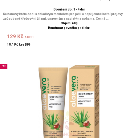
Doručení do: 1 - 4 dní
Kaštanový krém cool s chladivým mentolem pro péči o nepříjemné kožní projevy
způsobené křečovými žilami, unaveným a napjatýma nohama. Cenná ...
Objem: 60g
Hmotnosť pevného podielu:
129 Kč
s DPH
107 Kč
bez DPH
-9%