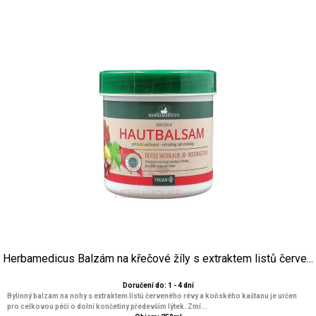
Herbamedicus Balzám na křečové žíly s extraktem listů červe...
Doručení do: 1 - 4 dní
Bylinný balzám na nohy s extraktem listů červeného révy a koňského kaštanu je určen
pro celkovou péči o dolní končetiny především lýtek. Zmí...