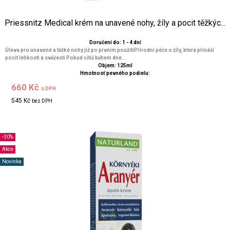
Priessnitz Medical krém na unavené nohy, žíly a pocit těžkýc...
Doručení do: 1 - 4 dní
Úleva pro unavené a těžké nohy již po prvním použitíPřírodní péče o žíly, která přináší
pocit lehkosti a svěžesti Pokud cítíš během dne...
Objem: 125ml
Hmotnosť pevného podielu:
660 Kč
s DPH
545 Kč
bez DPH
-30%
Akce
Novinka