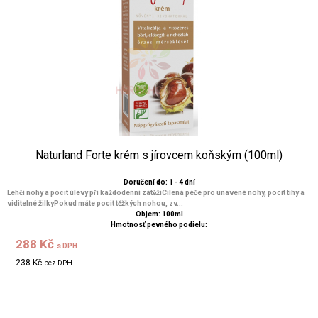
Naturland Forte krém s jírovcem koňským (100ml)
Doručení do: 1 - 4 dní
Lehčí nohy a pocit úlevy při každodenní zátěžiCílená péče pro unavené nohy, pocit tíhy a
viditelné žilkyPokud máte pocit těžkých nohou, zv...
Objem: 100ml
Hmotnosť pevného podielu:
288 Kč
s DPH
238 Kč
bez DPH