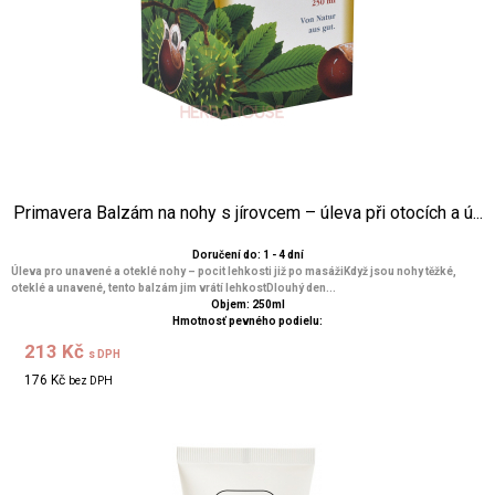
Primavera Balzám na nohy s jírovcem – úleva při otocích a ú...
Doručení do: 1 - 4 dní
Úleva pro unavené a oteklé nohy – pocit lehkosti již po masážiKdyž jsou nohy těžké,
oteklé a unavené, tento balzám jim vrátí lehkostDlouhý den...
Objem: 250ml
Hmotnosť pevného podielu:
213 Kč
s DPH
176 Kč
bez DPH