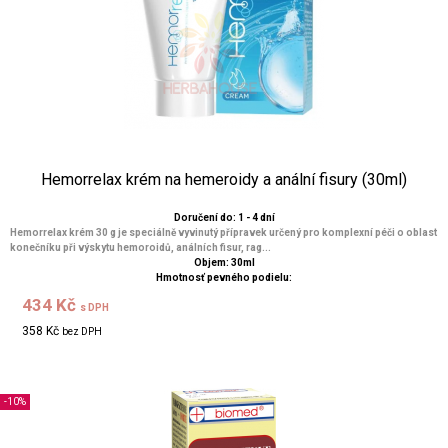
Hemorrelax krém na hemeroidy a anální fisury (30ml)
Doručení do: 1 - 4 dní
Hemorrelax krém 30 g je speciálně vyvinutý přípravek určený pro komplexní péči o oblast
konečníku při výskytu hemoroidů, análních fisur, rag...
Objem: 30ml
Hmotnosť pevného podielu:
434 Kč
s DPH
358 Kč
bez DPH
-10%