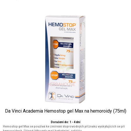
Da Vinci Academia Hemostop gel Max na hemoroidy (75ml)
Doručení do: 1 - 4 dní
Hemostop gel Max se používá ke zmírnění doprovodných příznaků vyskytujících se při
hemoroidech. Účinné látky gelu mají hydratační, zvláčňu...