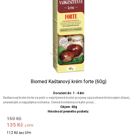
Biomed Kaštanový krém forte (60g)
Doručení do: 1 - 4 dní
Kaštanový krém forte na péči o nepříjemné kožní projevy způsobené křečovými žilami,
unaveným a napjatýma nohama. Cenná kombinace bylin použ...
Objem: 60g
Hmotnosť pevného podielu:
150 Kč
135 Kč
s DPH
112 Kč
bez DPH