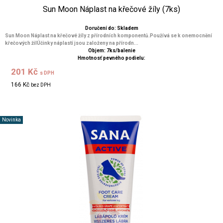
Sun Moon Náplast na křečové žíly (7ks)
Doručení do: Skladem
Sun Moon Náplast na křečové žíly z přírodních komponentů.Používá se k onemocnění
křečových žilÚčinky náplastí jsou založeny na přírodn...
Objem: 7ks/balenie
Hmotnosť pevného podielu:
201 Kč
s DPH
166 Kč
bez DPH
Novinka