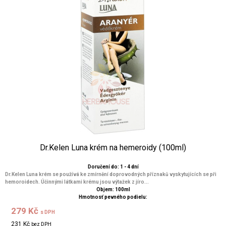
Dr.Kelen Luna krém na hemeroidy (100ml)
Doručení do: 1 - 4 dní
Dr.Kelen Luna krém se používá ke zmírnění doprovodných příznaků vyskytujících se při
hemoroidech. Účinnými látkami krému jsou výtažek z jíro...
Objem: 100ml
Hmotnosť pevného podielu:
279 Kč
s DPH
231 Kč
bez DPH