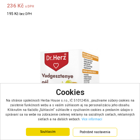
236 Kč
s DPH
195 Kč
bez DPH
Cookies
Na stránce společnosti Herba House s.r.o., IČ 51012456 , používame súbory cookies na
zaistenie funkčnosti webu a s vaším súhlasom aj na personalizáciu jeho obsahu.
Kliknutím na tlačidlo „Súhlasím“ súhlasíte s využívaním cookies a predaním údajov o
správaní sa na webe na zobrazenie cielenej reklamy na sociálnych sieťach, reklamných
sieťach a na ďalších weboch.
Více informací
Souhlasím
Podrobné nastavenia
Dr.Herz Kaštanový gel (125ml)