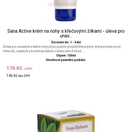
Sana Active krém na nohy s křečovými žilkami - úleva pro
unav...
Doručení do: 1 - 4 dní
Úleva pro unavené a těžké nohy již po prvním použitíCílená péče, která přináší pocit
lehkosti, svěžesti a komfortu během celého dne.Pokud ...
Objem: 100ml
Hmotnosť pevného podielu:
176 Kč
s DPH
145 Kč
bez DPH