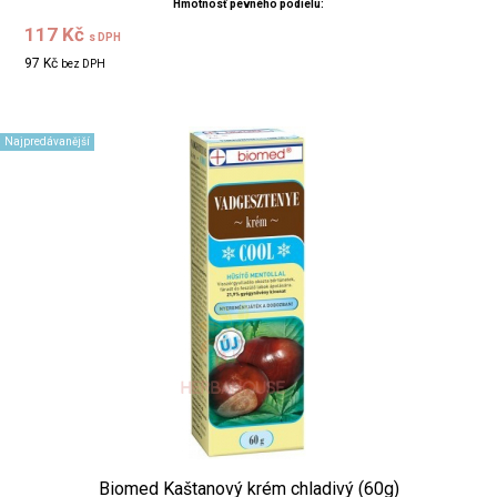
Hmotnosť pevného podielu:
117 Kč
s DPH
97 Kč
bez DPH
Najpredávanější
Biomed Kaštanový krém chladivý (60g)