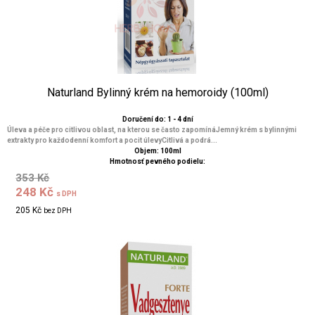
Naturland Bylinný krém na hemoroidy (100ml)
Doručení do: 1 - 4 dní
Úleva a péče pro citlivou oblast, na kterou se často zapomínáJemný krém s bylinnými
extrakty pro každodenní komfort a pocit úlevyCitlivá a podrá...
Objem: 100ml
Hmotnosť pevného podielu:
353 Kč
248 Kč
s DPH
205 Kč
bez DPH