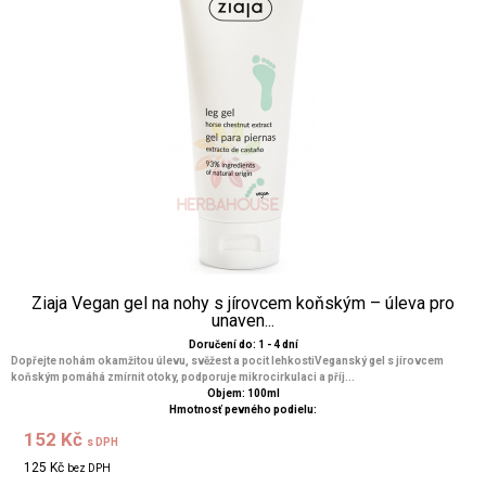
Ziaja Vegan gel na nohy s jírovcem koňským – úleva pro
unaven...
Doručení do: 1 - 4 dní
Dopřejte nohám okamžitou úlevu, svěžest a pocit lehkostiVeganský gel s jírovcem
koňským pomáhá zmírnit otoky, podporuje mikrocirkulaci a příj...
Objem: 100ml
Hmotnosť pevného podielu:
152 Kč
s DPH
125 Kč
bez DPH