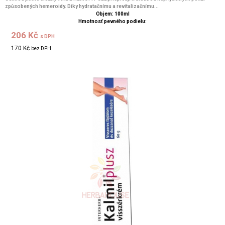
způsobených hemeroidy. Díky hydratačnímu a revitalizačnímu...
Objem: 100ml
Hmotnosť pevného podielu:
206 Kč
s DPH
170 Kč
bez DPH