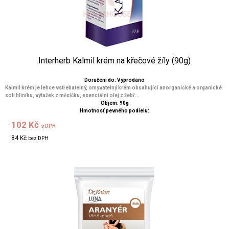
Interherb Kalmil krém na křečové žíly (90g)
Doručení do: Vyprodáno
Kalmil krém je lehce vstřebatelný, omyvatelný krém obsahující anorganické a organické
soli hliníku, výtažek z měsíčku, esenciální olej z žebř...
Objem: 90g
Hmotnosť pevného podielu:
102 Kč
s DPH
84 Kč
bez DPH