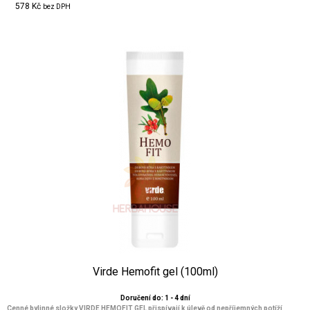
578 Kč
bez DPH
Virde Hemofit gel (100ml)
Doručení do: 1 - 4 dní
Cenné bylinné složky VIRDE HEMOFIT GEL přispívají k úlevě od nepříjemných potíží