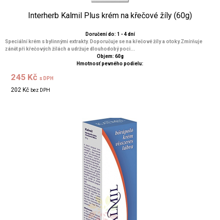
Interherb Kalmil Plus krém na křečové žíly (60g)
Doručení do: 1 - 4 dní
Speciální krém s bylinnými extrakty. Doporučuje se na křečové žíly a otoky.Zmírňuje
zánět při křečových žilách a udržuje dlouhodobý poci...
Objem: 60g
Hmotnosť pevného podielu:
245 Kč
s DPH
202 Kč
bez DPH