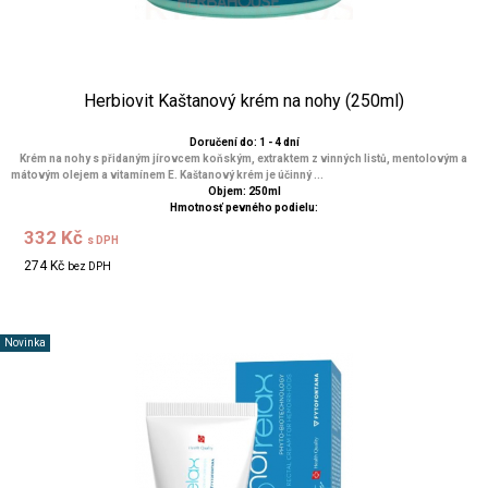
Herbiovit Kaštanový krém na nohy (250ml)
Doručení do: 1 - 4 dní
Krém na nohy s přidaným jírovcem koňským, extraktem z vinných listů, mentolovým a
mátovým olejem a vitamínem E. Kaštanový krém je účinný ...
Objem: 250ml
Hmotnosť pevného podielu:
332 Kč
s DPH
274 Kč
bez DPH
Novinka