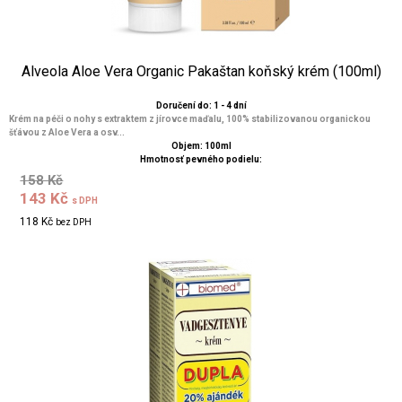
Alveola Aloe Vera Organic Pakaštan koňský krém (100ml)
Doručení do: 1 - 4 dní
Krém na péči o nohy s extraktem z jírovce maďalu, 100% stabilizovanou organickou
šťávou z Aloe Vera a osv...
Objem: 100ml
Hmotnosť pevného podielu:
158 Kč
143 Kč
s DPH
118 Kč
bez DPH