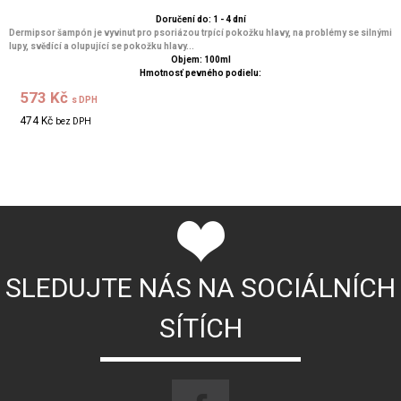
Doručení do: 1 - 4 dní
Dermipsor šampón je vyvinut pro psoriázou trpící pokožku hlavy, na problémy se silnými
lupy, svědící a olupující se pokožku hlavy...
Objem: 100ml
Hmotnosť pevného podielu:
573 Kč
s DPH
474 Kč
bez DPH
SLEDUJTE NÁS NA SOCIÁLNÍCH
SÍTÍCH