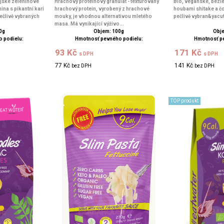
jské zeleninové
Hrachový proteinový granulát - texturovaný
Bio, veganské, bezl
ina s pikantní kari
hrachový protein, vyrobený z hrachové
houbami shitake a čo
ečlivě vybraných
mouky, je vhodnou alternativou mletého
pečlivě vybran&yacut
masa. Má vynikající výživo...
0g
Objem: 100g
Obje
 podielu:
Hmotnosť pevného podielu:
Hmotnosť p
93 Kč
171 Kč
s DPH
s DPH
77 Kč
141 Kč
bez DPH
bez DPH
TOP produkt