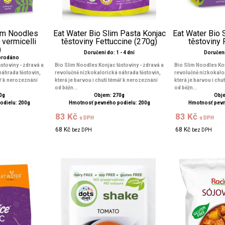
lim Noodles
Eat Water Bio Slim Pasta Konjac
Eat Water Bio 
 vermicelli
těstoviny Fettuccine (270g)
těstoviny
)
Doručení do: 1 - 4 dní
Doručení 
yprodáno
stoviny - zdravá a
Bio Slim Noodles Konjac těstoviny - zdravá a
Bio Slim Noodles Kon
náhrada těstovin,
revolučně nízkokalorická náhrada těstovin,
revolučně nízkokalor
ěř k nerozeznání
která je barvou i chutí téměř k nerozeznání
která je barvou i chu
od běžn...
od běžn...
0g
Objem: 270g
Obje
odielu: 200g
Hmotnosť pevného podielu: 200g
Hmotnosť pevn
83 Kč
83 Kč
s DPH
s DPH
68 Kč
68 Kč
bez DPH
bez DPH