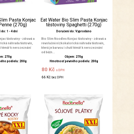
Slim Pasta Konjac
Eat Water Bio Slim Pasta Konjac
 Penne (270g)
těstoviny Spaghetti (270g)
do: 1 - 4 dní
Doručení do: Vyprodáno
jac těstoviny - zdravá a
Bio Slim Noodles Konjac těstoviny - zdravá a
ická náhrada těstovin,
revolučně nízkokalorická náhrada těstovin,
tí téměř k nerozeznání
která je barvou i chutí téměř k nerozeznání
od běžn...
m: 270g
Objem: 270g
ého podielu: 200g
Hmotnosť pevného podielu: 200g
80 Kč
s DPH
66 Kč
bez DPH