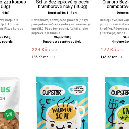
pizza korpus
Schär Bezlepkové gnocchi
Granoro Bez
300g)
bramborové noky (300g)
bramborov
- 4 dní
Doručení do: 1 - 4 dní
Doručení 
zza korpus je
Bezlepkové, bezvaječné gnocchi (noky)
Bezlepkové, bezvaje
tých, ktorí sa
jsou potravinářské výrobky ve tvaru malých
jsou potravinářské v
ou. Pizza korpus
knedlíků. Původem pochází z Itálie, jeho
knedlíků. Původem poc
příprava je jednoduc...
příprava je jednod...
 x 150g)
Objem: 300g
Obje
 podielu:
Hmotnosť pevného podielu:
Hmotnosť p
224 Kč
177 Kč
s DPH
s DPH
185 Kč
146 Kč
bez DPH
bez DPH