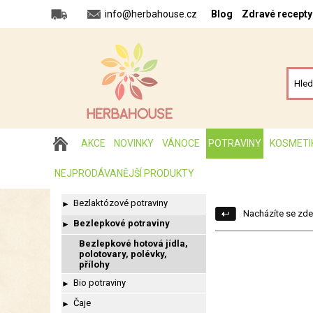
info@herbahouse.cz
Blog
Zdravé recepty
AKCE
NOVINKY
VÁNOCE
POTRAVINY
KOSMETI
NEJPRODÁVANĚJŠÍ PRODUKTY
Bezlaktózové potraviny
►
Nacházíte se zde
Bezlepkové potraviny
►
Bezlepkové hotová jídla,
polotovary, polévky,
přílohy
Bio potraviny
►
Čaje
►