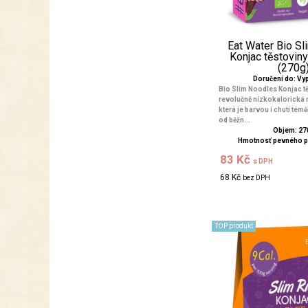
Eat Water Bio S
Konjac těstoviny
(270g
Doručení do: V
Bio Slim Noodles Konjac tě
revolučně nízkokalorická 
která je barvou i chutí tém
od běžn...
Objem: 27
Hmotnosť pevného p
83 Kč
s DPH
68 Kč
bez DPH
TOP produkt