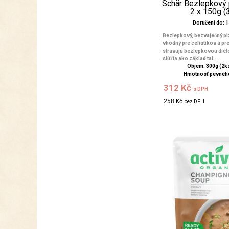
Schär Bezlepkový 
2 x 150g (
Doručení do: 1 
Bezlepkový, bezvaječný pi
vhodný pre celiatikov a pre 
stravujú bezlepkovou diét
slúžia ako základ tal...
Objem: 300g (2ks
Hmotnosť pevného
312 Kč
s DPH
258 Kč
bez DPH