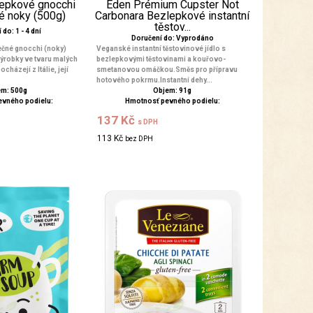
lepkové gnocchi
Éden Prémium Cupster Not
é noky (500g)
Carbonara Bezlepkové instantní
těstov...
do: 1 - 4 dní
Doručení do: Vyprodáno
čné gnocchi (noky)
Veganské instantní těstovinové jídlo s
ýrobky ve tvaru malých
bezlepkovými těstovinami a kouřovo-
házejí z Itálie, její
smetanovou omáčkou.Směs pro přípravu
hotového pokrmu.Instantní dehy...
m: 500g
Objem: 91g
evného podielu:
Hmotnosť pevného podielu:
137 Kč
s DPH
113 Kč
bez DPH