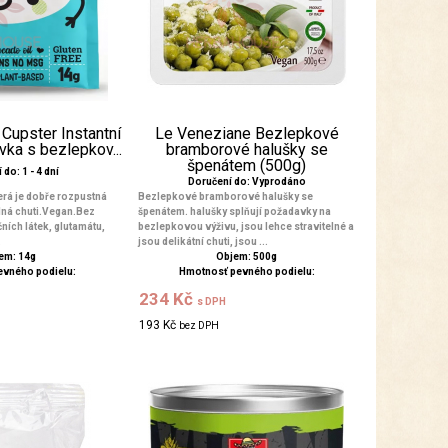
Cupster Instantní
Le Veneziane Bezlepkové
vka s bezlepkov...
bramborové halušky se
špenátem (500g)
do: 1 - 4 dní
Doručení do: Vyprodáno
erá je dobře rozpustná
Bezlepkové bramborové halušky se
plná chuti.Vegan.Bez
špenátem. halušky splňují požadavky na
ích látek, glutamátu,
bezlepkovou výživu, jsou lehce stravitelné a
.
jsou delikátní chuti, jsou ...
em: 14g
Objem: 500g
evného podielu:
Hmotnosť pevného podielu:
234 Kč
s DPH
193 Kč
bez DPH