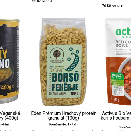
55 Kč
bez DPH
76 Kč
bez DPH
 Veganské
Eden Prémium Hrachový protein
Activus Bio 
ry (400g)
granulát (100g)
kari s houbami
- 4 dní
Doručení do: 1 - 4 dní
Doručení 