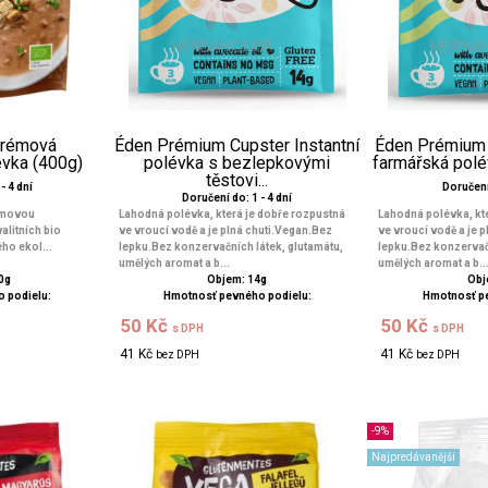
Krémová
Éden Prémium Cupster Instantní
Éden Prémium 
vka (400g)
polévka s bezlepkovými
farmářská polé
těstovi...
- 4 dní
Doručení 
Doručení do: 1 - 4 dní
émovou
Lahodná polévka, která je dobře rozpustná
Lahodná polévka, kt
litních bio
ve vroucí vodě a je plná chuti.Vegan.Bez
ve vroucí vodě a je 
ho ekol...
lepku.Bez konzervačních látek, glutamátu,
lepku.Bez konzervačn
umělých aromat a b...
umělých aromat a b..
0g
Objem: 14g
Obj
 podielu:
Hmotnosť pevného podielu:
Hmotnosť p
50 Kč
50 Kč
s DPH
s DPH
41 Kč
41 Kč
bez DPH
bez DPH
-9%
Najpredávanější