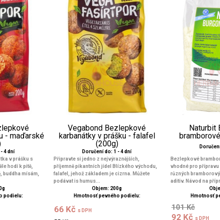
zlepkové
Vegabond Bezlepkové
Naturbit
ku - maďarské
karbanátky v prášku - falafel
bramborové
)
(200g)
Doručení 
- 4 dní
Doručení do: 1 - 4 dní
ka v prášku s
Připravte si jedno z nejvýraznějších,
Bezlepkové brambor
e hodí k pitě,
příjemně pikantních jídel Blízkého východu,
vhodné pro přípravu 
ě, buddha mísám,
falafel, jehož základem je cizrna. Můžete
různých bramborovýc
podávat is humus...
aditiv. Návod na přípr
0g
Objem: 200g
Obje
 podielu:
Hmotnosť pevného podielu:
Hmotnosť p
101 Kč
66 Kč
s DPH
92 Kč
s DPH