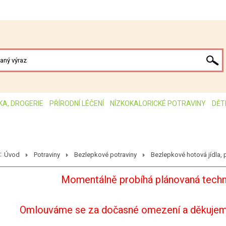
KA, DROGERIE
PŘÍRODNÍ LÉČENÍ
NÍZKOKALORICKÉ POTRAVINY
DĚT
:
Úvod
Potraviny
Bezlepkové potraviny
Bezlepkové hotová jídla, p
Momentálně probíhá plánovaná techn
Omlouváme se za dočasné omezení a děkujem