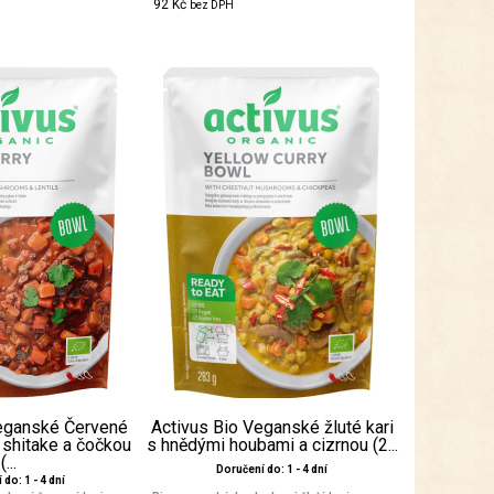
92 Kč
bez DPH
Veganské Červené
Activus Bio Veganské žluté kari
 shitake a čočkou
s hnědými houbami a cizrnou (2...
(...
Doručení do: 1 - 4 dní
do: 1 - 4 dní