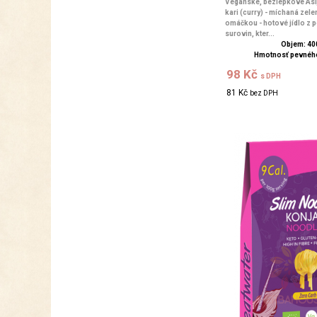
Veganské, bezlepkové Asi
kari (curry) - míchaná zelen
omáčkou - hotové jídlo z p
surovin, kter...
Objem: 40
Hmotnosť pevného
98 Kč
s DPH
81 Kč
bez DPH