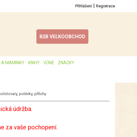
|
Přihlášení
Registrace
B2B VEĽKOOBCHOD
I A MAMINKY
KNIHY
VŮNĚ
ZNAČKY
olotovary, polévky, přílohy
ická údržba.
e za vaše pochopení.