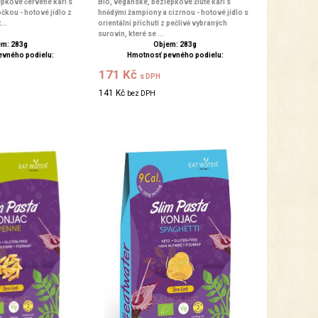
epkové červené kari s
Bio, veganské, bezlepkové žluté kari s
čkou - hotové jídlo z
hnědými žampiony a cizrnou - hotové jídlo s
...
orientální příchutí z pečlivě vybraných
surovin, které se ...
m: 283g
Objem: 283g
evného podielu:
Hmotnosť pevného podielu:
171 Kč
s DPH
141 Kč
bez DPH