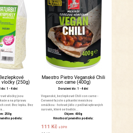
 Bezlepkové
Maestro Pietro Veganské Chili
 vločky (250g)
con carne (400g)
do: 1 - 4 dní
Doručení do: 1 - 4 dní
ové vločky jsou
Veganské, bezlepkové Chili con carne -
kaše a na přípravu
Červené fazole s pikantní mexickou
h cest. Bez lepku. Bez
omáčkou - hotové jídlo z pečlivě vybraných
a...
surovin, které se tradičn...
m: 250g
Objem: 400g
evného podielu:
Hmotnosť pevného podielu:
111 Kč
s DPH