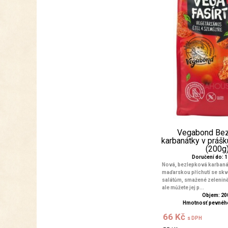
Vegabond Be
karbanátky v práš
(200g
Doručení do: 1 
Nová, bezlepková karbanát
maďarskou příchutí se skvěl
salátům, smažené zelenin
ale můžete jej p...
Objem: 20
Hmotnosť pevného
66 Kč
s DPH