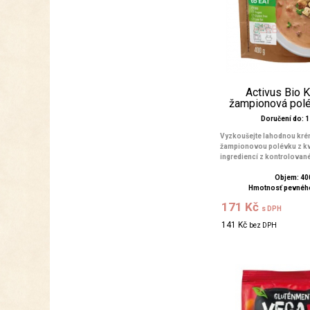
Activus Bio 
žampionová polé
Doručení do: 1 
Vyzkoušejte lahodnou kr
žampionovou polévku z kva
ingrediencí z kontrolované
Objem: 40
Hmotnosť pevného
171 Kč
s DPH
141 Kč
bez DPH