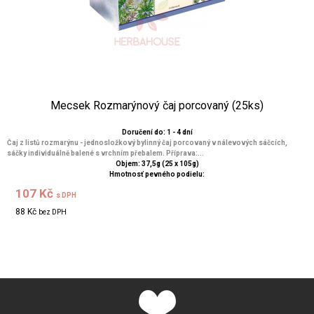
Mecsek Rozmarýnový čaj porcovaný (25ks)
Doručení do: 1 - 4 dní
Čaj z listů rozmarýnu - jednosložkový bylinný čaj porcovaný v nálevových sáčcích,
sáčky individuálně balené s vrchním přebalem. Příprava:...
Objem: 37,5g (25 x 105g)
Hmotnosť pevného podielu:
107 Kč
s DPH
88 Kč
bez DPH