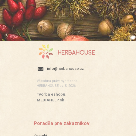
info@herbahouse.cz
Všechna práva vyhrazena.
HERBAHOUSE.cz © 2026
Tvorba eshopu
:
MEDIAHELP.sk
Poradňa pre zákazníkov
Kontakt