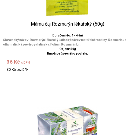
Máma čaj Rozmarýn lékařský (50g)
Doručení do: 1 - 4 dní
Slovenský název: Rozmarýn lékařský Latinský název mateřské rostliny: Rosmarinus
officinalis Název drogy latinsky: Folium Rosmarin Li...
Objem: 50g
Hmotnosť pevného podielu:
36 Kč
s DPH
30 Kč
bez DPH