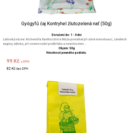
Gyógyfű čaj Kontryhel žlutozelená nať (50g)
Doručení do: 1 - 4 dní
Latinský název: Alchemilla Xanthochlora Může pomáhat při silné menstruaci, zánětech
vagíny, výtoku, při onemocnění podbřišku a nevolnostec...
Objem: 50g
Hmotnosť pevného podielu:
99 Kč
s DPH
82 Kč
bez DPH