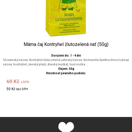
Máma čaj Kontryhel žlutozelená nať (50g)
Doručení do: 1 - 4 dní
Slovenský název: Kontryhel žlutozelená Latinský název: Alchemilla Xanthochlora Lidový
název: kontryhel, ženský plášť, divoký muškát, husí nožka...
Objem: 50g
Hmotnosť pevného podielu:
60 Kč
s DPH
50 Kč
bez DPH