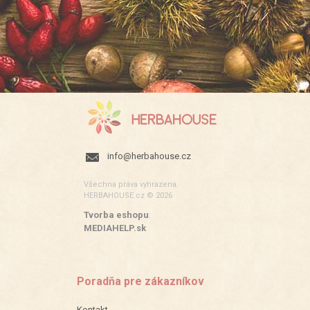
info@herbahouse.cz
Všechna práva vyhrazena.
HERBAHOUSE.cz © 2026
Tvorba eshopu
:
MEDIAHELP.sk
Poradňa pre zákazníkov
Kontakt