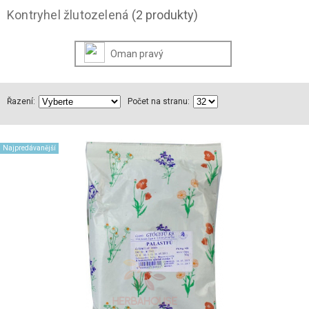
Kontryhel žlutozelená
(2 produkty)
Oman pravý
Řazení:
Počet na stranu:
Najpredávanější