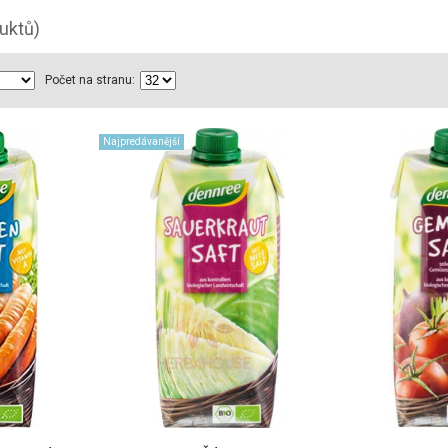
uktů)
Počet na stranu:
Najpredávanější