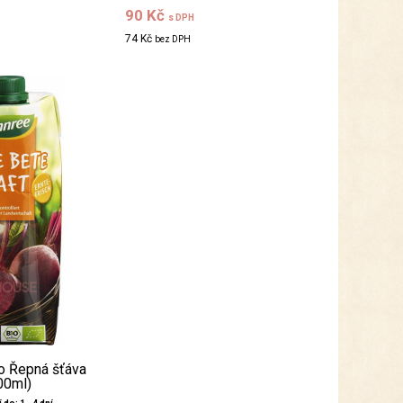
90 Kč
s DPH
74 Kč
bez DPH
o Řepná šťáva
00ml)