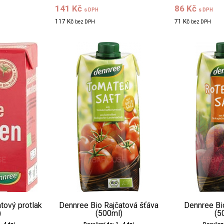
141 Kč
86 Kč
s DPH
s DPH
117 Kč
71 Kč
bez DPH
bez DPH
tový protlak
Dennree Bio Rajčatová šťáva
Dennree Bi
)
(500ml)
(5