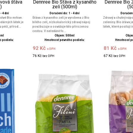
vová šťáva
Dennree Bio Šťáva z kysaného
Dennree Bio 
)
zelí (500ml)
(5
- 4 dní
Doručení do: 1 - 4 dní
Doručení 
rstvé Bio mrkve.
Šťáva z kysaného zelí je vyrobena z Bio
Zdravý a chutný nápo
odárných látek je
bílého zelí, nízkokalorický zdravý nápoj
zeleniny. Bio šťáva 
péčí, přírod...
povzbuzuje a osvěžuje tělo přirozenou
látek, které posilují 
cestou. V neředěné fo...
0ml
Objem: 500ml
Obje
 podielu:
Hmotnosť pevného podielu:
Hmotnosť p
92 Kč
81 Kč
s DPH
s DPH
76 Kč
67 Kč
bez DPH
bez DPH