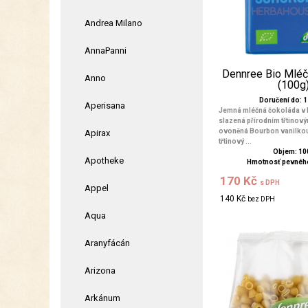
Andrea Milano
AnnaPanni
Dennree Bio Mléč
Anno
(100g
Doručení do: 1 
Aperisana
Jemná mléčná čokoláda v Bi
slazená přírodním třtinov
ovoněná Bourbon vanilkou
Apirax
třtinový ...
Objem: 10
Apotheke
Hmotnosť pevného
170 Kč
s DPH
Appel
140 Kč
bez DPH
Aqua
Aranyfácán
Arizona
Arkánum