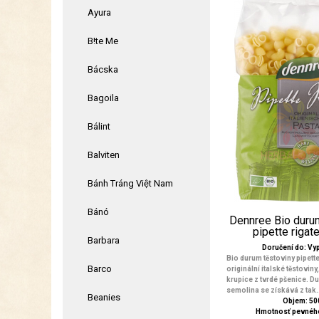
Ayura
B!te Me
Bácska
Bagoila
Bálint
Balviten
Bánh Tráng Việt Nam
Bánó
Dennree Bio durum
pipette rigat
Barbara
Doručení do: V
Bio durum těstoviny pipette
Barco
originální italské těstovin
krupice z tvrdé pšenice. 
semolina se získává z tak.
Beanies
Objem: 50
Hmotnosť pevného