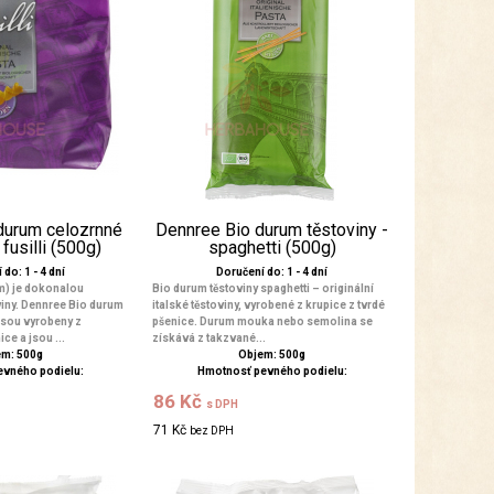
durum celozrnné
Dennree Bio durum těstoviny -
 fusilli (500g)
spaghetti (500g)
do: 1 - 4 dní
Doručení do: 1 - 4 dní
m) je dokonalou
Bio durum těstoviny spaghetti – originální
viny. Dennree Bio durum
italské těstoviny, vyrobené z krupice z tvrdé
jsou vyrobeny z
pšenice. Durum mouka nebo semolina se
ce a jsou ...
získává z takzvané...
m: 500g
Objem: 500g
evného podielu:
Hmotnosť pevného podielu:
86 Kč
s DPH
71 Kč
bez DPH