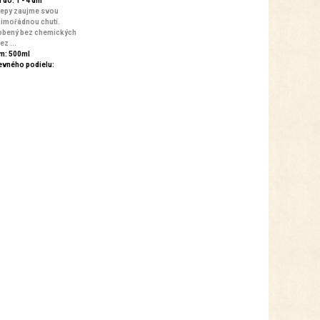
do: 1 - 4 dní
 řepy zaujme svou
imořádnou chutí.
robený bez chemických
ez ...
m: 500ml
evného podielu: