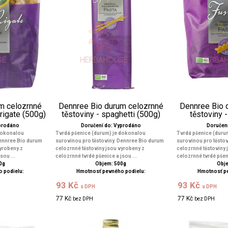
m celozrnné
Dennree Bio durum celozrnné
Dennree Bio 
 rigate (500g)
těstoviny - spaghetti (500g)
těstoviny -
yprodáno
Doručení do: Vyprodáno
Doručení 
 dokonalou
Tvrdá pšenice (durum) je dokonalou
Tvrdá pšenice (duru
Dennree Bio durum
surovinou pro těstoviny. Dennree Bio durum
surovinou pro těsto
yrobeny z
celozrnné těstoviny jsou vyrobeny z
celozrnné těstoviny 
sou ...
celozrnné tvrdé pšenice a jsou ...
celozrnné tvrdé pšeni
0g
Objem: 500g
Obje
 podielu:
Hmotnosť pevného podielu:
Hmotnosť p
93 Kč
93 Kč
s DPH
s DPH
77 Kč
77 Kč
bez DPH
bez DPH