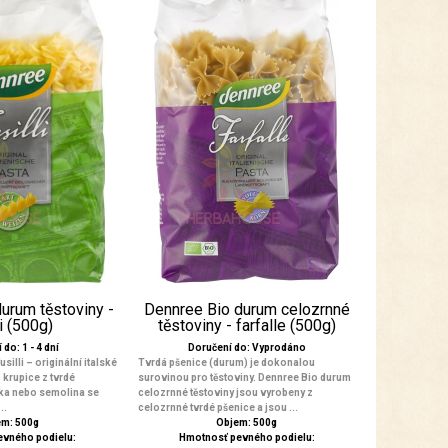
urum těstoviny -
Dennree Bio durum celozrnné
li (500g)
těstoviny - farfalle (500g)
do: 1 - 4 dní
Doručení do: Vyprodáno
silli – originální italské
Tvrdá pšenice (durum) je dokonalou
 krupice z tvrdé
surovinou pro těstoviny. Dennree Bio durum
ka nebo semolina se
celozrnné těstoviny jsou vyrobeny z
..
celozrnné tvrdé pšenice a jsou ...
m: 500g
Objem: 500g
evného podielu:
Hmotnosť pevného podielu: