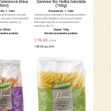
Zeleninová šťáva
Dennree Bio Hořká čokoláda
00ml)
(100g)
do: 1 - 4 dní
Doručení do: 1 - 4 dní
j připravený z čerstvé
Jemná hořká čokoláda s vysokým podílem
je zdrojem životodárných
kakaa v Bio kvalitě je slazená přírodním
imunitní systém, je...
třtinovým cukrem a ovoněná Bourbon
vanilkou. Bio. O...
m: 500ml
Objem: 100g
evného podielu:
Hmotnosť pevného podielu:
176 Kč
s DPH
145 Kč
bez DPH