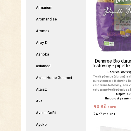
Armárium
Aromandise
Aromax
Aroy-D
Ashoka
Dennree Bio duru
těstoviny - pipette
asiamed
Doručení do: V
Tvrdá pšenice (durum) je
Asian Home Gourmet
surovinou pro těstoviny. 
celozrnné těstoviny jsou v
Ataisz
celozrnné tvrdé pšenice a j
Objem: 50
Hmotnosť pevného
Ava
90 Kč
s DPH
Avena GoFit
74 Kč
bez DPH
Ayuko