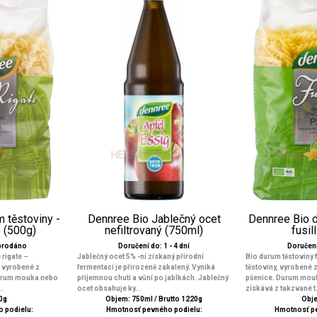
 těstoviny -
Dennree Bio Jablečný ocet
Dennree Bio d
e (500g)
nefiltrovaný (750ml)
fusil
yprodáno
Doručení do: 1 - 4 dní
Doručení 
 rigate –
Jablečný ocet 5% -ní získaný přírodní
Bio durum těstoviny fu
y, vyrobené z
fermentací je přirozeně zakalený. Vyniká
těstoviny, vyrobené z
Durum mouka nebo
příjemnou chutí a vůní po jablkách. Jablečný
pšenice. Durum mou
..
ocet obsahuje ky...
získává z takzvané t.
0g
Objem: 750ml / Brutto 1220g
Obje
 podielu:
Hmotnosť pevného podielu:
Hmotnosť p