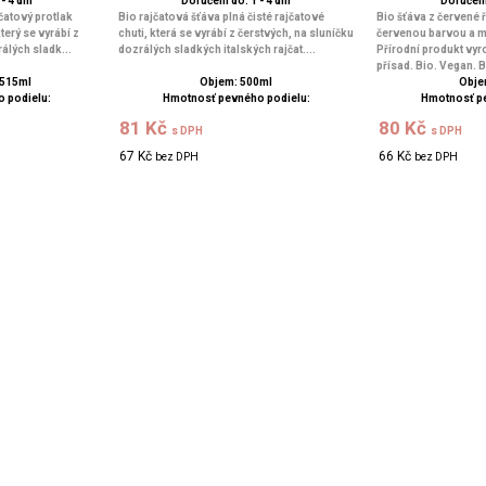
- 4 dní
Doručení do: 1 - 4 dní
Doručení 
jčatový protlak
Bio rajčatová šťáva plná čisté rajčatové
Bio šťáva z červené
který se vyrábí z
chuti, která se vyrábí z čerstvých, na sluníčku
červenou barvou a m
álých sladk...
dozrálých sladkých italských rajčat....
Přírodní produkt vy
přísad. Bio. Vegan. B
 515ml
Objem: 500ml
Obje
 podielu:
Hmotnosť pevného podielu:
Hmotnosť p
81 Kč
80 Kč
s DPH
s DPH
67 Kč
66 Kč
bez DPH
bez DPH