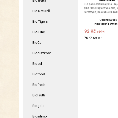
Bio Berta
Doručení do: 1 
Bio pasírování rajčata - ra
plná čisté rajčatové chuti, 
Bio Naturell
čerstvých, na sluníčku dozr
Objem: 500g /
Bio Tigers
Hmotnosť pevného
92 Kč
Bio-Line
s DPH
76 Kč
bez DPH
BioCo
Biodiszkont
Bioeel
Biofood
Biofresh
BioFrutti
Biogold
Biointimo