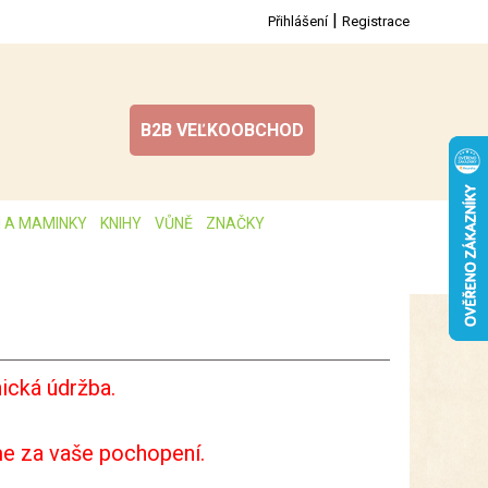
|
Přihlášení
Registrace
B2B VEĽKOOBCHOD
I A MAMINKY
KNIHY
VŮNĚ
ZNAČKY
ická údržba.
e za vaše pochopení.