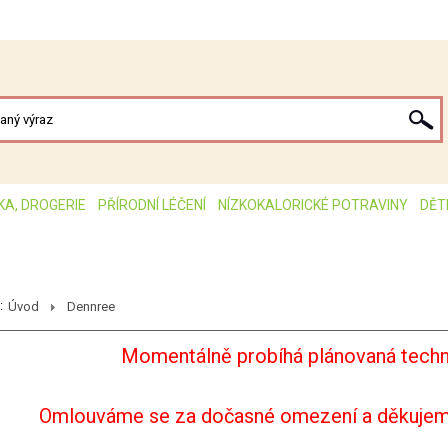
KA, DROGERIE
PŘÍRODNÍ LÉČENÍ
NÍZKOKALORICKÉ POTRAVINY
DĚT
:
Úvod
Dennree
Momentálně probíhá plánovaná techn
Omlouváme se za dočasné omezení a děkujem