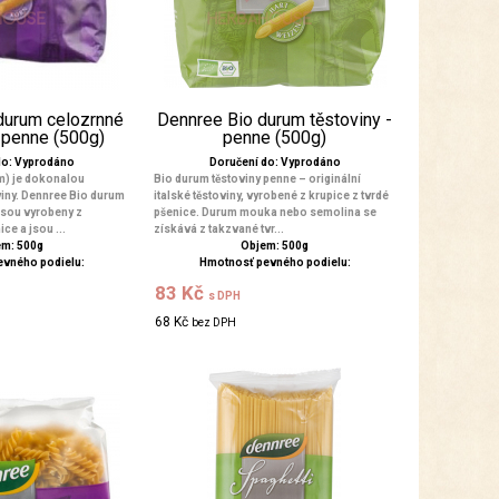
durum celozrnné
Dennree Bio durum těstoviny -
- penne (500g)
penne (500g)
do: Vyprodáno
Doručení do: Vyprodáno
m) je dokonalou
Bio durum těstoviny penne – originální
viny. Dennree Bio durum
italské těstoviny, vyrobené z krupice z tvrdé
jsou vyrobeny z
pšenice. Durum mouka nebo semolina se
ce a jsou ...
získává z takzvané tvr...
m: 500g
Objem: 500g
evného podielu:
Hmotnosť pevného podielu:
83 Kč
s DPH
68 Kč
bez DPH