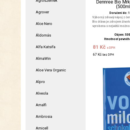
Agroszemek
Dennree Bio Mrk
(500ml
Agrover
Doručení do: 1 
Výborný zdravý nápoj z če
Bio šťáva je zdrojem život
Alce Nero
vyrobena s největší možnou 
Áldomás
Objem: 50
Hmotnosť pevného
81 Kč
Alfa Katsifa
s DPH
67 Kč
bez DPH
AlmaWin
Aloe Vera Organic
Alpro
Alveola
Amalfi
Ambrosia
Amicell