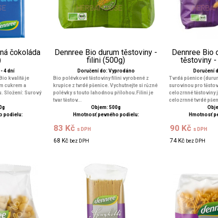
ná čokoláda
Dennree Bio durum těstoviny -
Dennree Bio 
)
filini (500g)
těstoviny 
- 4 dní
Doručení do: Vyprodáno
Doručení 
o kvalitě je
Bio polévkové těstoviny filini vyrobené z
Tvrdá pšenice (duru
ým cukrem a
krupice z tvrdé pšenice. Vychutnejte si různé
surovinou pro těsto
. Složení: Surový
polévky s touto lahodnou přílohou.Filini je
celozrnné těstoviny 
tvar těstov...
celozrnné tvrdé pšeni
0g
Objem: 500g
Obje
 podielu:
Hmotnosť pevného podielu:
Hmotnosť p
83 Kč
90 Kč
s DPH
s DPH
68 Kč
74 Kč
bez DPH
bez DPH