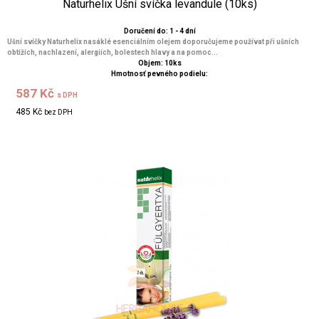
Naturhelix Ušní svíčka levandule (10ks)
Doručení do: 1 - 4 dní
Ušní svíčky Naturhelix nasáklé esenciálním olejem doporučujeme používat při ušních
obtížích, nachlazení, alergiích, bolestech hlavy a na pomoc...
Objem: 10ks
Hmotnosť pevného podielu:
587 Kč
s DPH
485 Kč
bez DPH