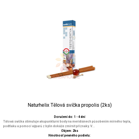
Naturhelix Tělová svíčka propolis (2ks)
Doručení do: 1 - 4 dní
Tělová svíčka stimuluje akupunkturní body na meridiánech působením mírného tepla,
podtlaku a pomocí výparů z bylin dokáže zmírnit příznaky. V...
Objem: 2ks
Hmotnosť pevného podielu: