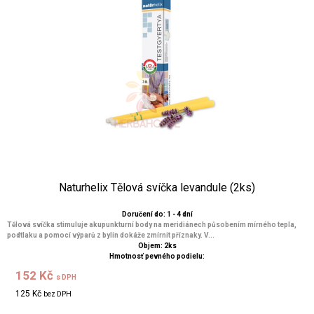
Naturhelix Tělová svíčka levandule (2ks)
Doručení do: 1 - 4 dní
Tělová svíčka stimuluje akupunkturní body na meridiánech působením mírného tepla,
podtlaku a pomocí výparů z bylin dokáže zmírnit příznaky. V...
Objem: 2ks
Hmotnosť pevného podielu:
152 Kč
s DPH
125 Kč
bez DPH