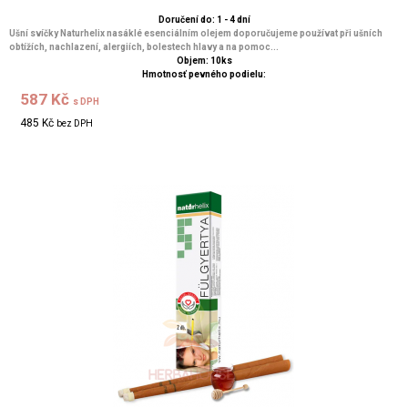
Doručení do: 1 - 4 dní
Ušní svíčky Naturhelix nasáklé esenciálním olejem doporučujeme používat při ušních
obtížích, nachlazení, alergiích, bolestech hlavy a na pomoc...
Objem: 10ks
Hmotnosť pevného podielu:
587 Kč
s DPH
485 Kč
bez DPH