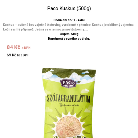
Paco Kuskus (500g)
Doručení do: 1 - 4 dní
Kuskus – sušené bezvaječné těstoviny, vyrobené z pšenice. Kuskus je oblíbený zejména
kvůli rychlé přípravě. Jedná se o jemnozrnné těstoviny, ...
Objem: 500g
Hmotnosť pevného podielu:
84 Kč
s DPH
69 Kč
bez DPH