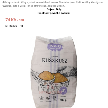
Jáhly pochází z Číny a jedná se o obílené proso. Semínka jsou žluté kuličky, které jsou
výživné, syté a velmi lehce stravitelné. Jáhly je vzácn...
Objem: 500g
Hmotnosť pevného podielu:
74 Kč
s DPH
61 Kč
bez DPH