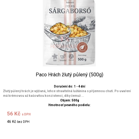
Paco Hrách žlutý půlený (500g)
Doručení do: 1 - 4 dní
Žlutý půlený hrách je výživná, lehce stravitelná luštěnina s příjemnou chutí. Po uvaření
má krémovou až kašovitou konzistenci, díky čemuž ...
Objem: 500g
Hmotnosť pevného podielu:
56 Kč
s DPH
46 Kč
bez DPH