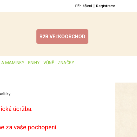
|
Přihlášení
Registrace
B2B VEĽKOOBCHOD
I A MAMINKY
KNIHY
VŮNĚ
ZNAČKY
aštiky
ická údržba.
e za vaše pochopení.