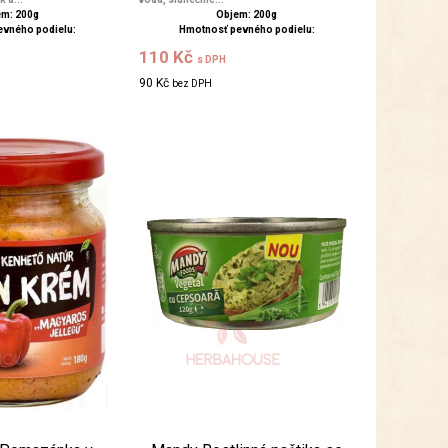
m: 200g
Objem: 200g
evného podielu:
Hmotnosť pevného podielu:
110 Kč
s DPH
90 Kč
bez DPH