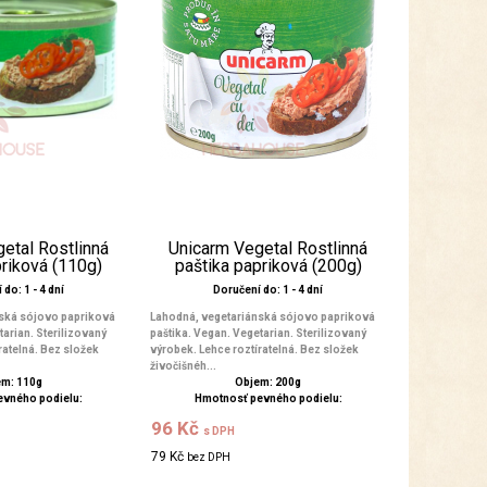
etal Rostlinná
Unicarm Vegetal Rostlinná
priková (110g)
paštika papriková (200g)
do: 1 - 4 dní
Doručení do: 1 - 4 dní
ská sójovo papriková
Lahodná, vegetariánská sójovo papriková
tarian. Sterilizovaný
paštika. Vegan. Vegetarian. Sterilizovaný
ratelná. Bez složek
výrobek. Lehce roztíratelná. Bez složek
živočišnéh...
m: 110g
Objem: 200g
evného podielu:
Hmotnosť pevného podielu:
96 Kč
s DPH
79 Kč
bez DPH