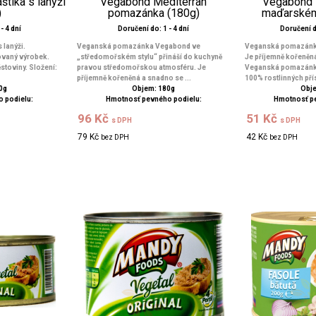
štika s lanýži
Vegabond Mediterran
Vegabond 
)
pomazánka (180g)
maďarském
- 4 dní
Doručení do: 1 - 4 dní
Doručení 
 lanýži.
Veganská pomazánka Vegabond ve
Veganská pomazánka
ovaný výrobek.
„středomořském stylu“ přináší do kuchyně
Je příjemně kořeněná
ěstoviny. Složení:
pravou středomořskou atmosféru. Je
Veganská pomazánka
příjemně kořeněná a snadno se ...
100% rostlinných přís
0g
Objem: 180g
Obje
 podielu:
Hmotnosť pevného podielu:
Hmotnosť p
96 Kč
51 Kč
s DPH
s DPH
79 Kč
42 Kč
bez DPH
bez DPH