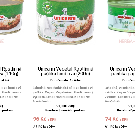
 Rostlinná
Unicarm Vegetal Rostlinná
Unicarm Veg
vá (110g)
paštika houbová (200g)
paštika pa
- 4 dní
Doručení do: 1 - 4 dní
Doručení 
sójovo houbová
Lahodná, vegetariánská sójovo houbová
Lahodná, vegetarián
. Sterilizovaný
paštika. Vegan. Vegetarian. Sterilizovaný
paštika. Vegan. Vege
á. Bez složek
výrobek. Lehce roztíratelná. Bez složek
výrobek. Lehce roztí
živočišného ...
živočišnéh...
0g
Objem: 200g
Obje
 podielu:
Hmotnosť pevného podielu:
Hmotnosť p
96 Kč
74 Kč
s DPH
s DPH
79 Kč
61 Kč
bez DPH
bez DPH