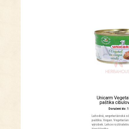
Unicarm Vegetal
paštika cibulo
Doručení do: 1 
Lahodná, vegetariánská s
paštika. Vegan. Vegetarian
výrobek. Lehce roztírateln
živočišného...