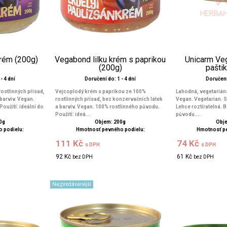
krém (200g)
Vegabond lilku krém s paprikou
Unicarm Veg
(200g)
pašti
- 4 dní
Doručení do: 1 - 4 dní
Doručení 
ostlinných přísad,
Vejcoplodý krém s paprikou ze 100%
Lahodná, vegetarián
barviv. Vegan.
rostlinných přísad, bez konzervačních látek
Vegan. Vegetarian. S
oužití: ideální do
a barviv. Vegan. 100% rostlinného původu.
Lehce roztíratelná. 
Použití: ideá...
původu....
0g
Objem: 200g
Obje
 podielu:
Hmotnosť pevného podielu:
Hmotnosť p
111 Kč
74 Kč
s DPH
s DPH
92 Kč
61 Kč
bez DPH
bez DPH
Najpredávanější