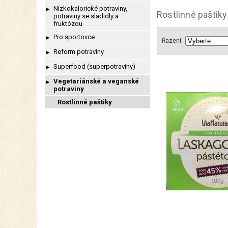
Nízkokalorické potraviny,
►
Rostlinné paštiky
potraviny se sladidly a
fruktózou
Pro sportovce
►
Řazení:
Reform potraviny
►
Superfood (superpotraviny)
►
Vegetariánské a veganské
►
potraviny
Rostlinné paštiky