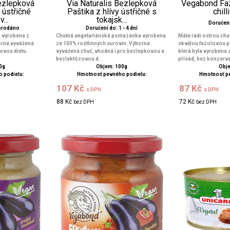
Bezlepková
Via Naturalis Bezlepková
Vegabond Faz
 ústřičné
Paštika z hlívy ústřičné s
chill
...
tokajsk...
Doručení 
yprodáno
Doručení do: 1 - 4 dní
 vyrobena z
Chutná vegetariánská pomazánka vyrobena
Máte rádi ostrou ch
borná vyvážená
ze 100% rostlinných surovin. Výborná
skvělou fazolovou pa
ovou dietu.
vyvážená chuť, vhodná i pro bezlepkovou a
která byla vyrobena 
bezlaktózovou d...
přísad, bez konzerva
0g
Objem: 100g
Obje
 podielu:
Hmotnosť pevného podielu:
Hmotnosť p
107 Kč
87 Kč
s DPH
s DPH
88 Kč
72 Kč
bez DPH
bez DPH