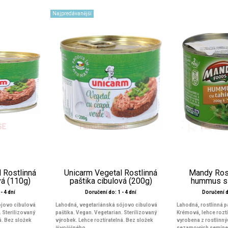
Najpredávanější
 Rostlinná
Unicarm Vegetal Rostlinná
Mandy Rost
vá (110g)
paštika cibulová (200g)
hummus s 
- 4 dní
Doručení do: 1 - 4 dní
Doručení 
ójovo cibulová
Lahodná, vegetariánská sójovo cibulová
Lahodná, rostlinná p
. Sterilizovaný
paštika. Vegan. Vegetarian. Sterilizovaný
Krémová, lehce roztí
á. Bez složek
výrobek. Lehce roztíratelná. Bez složek
vyrobena z rostlinnýc
živočišného...
sezamových semínek