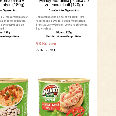
Pomazánka v
Mandy Rostlinná paštika se
 stylu (180g)
zelenou cibulí (120g)
do: Vyprodáno
Doručení do: Vyprodáno
 v "maďarském stylu".
Delikátní paštika se zelenou cibulí, číro
 a snadno se roztírá.
rostlinného původu. Vegan. Vegetarian.
 byla vyrobena ze
Sterilizovaný výrobek. Lehce roztíratelná.
ad...
Bez cholest...
m: 180g
Objem: 120g
evného podielu:
Hmotnosť pevného podielu:
93 Kč
s DPH
77 Kč
bez DPH