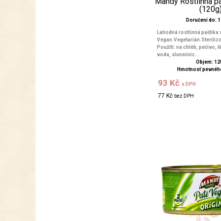
Mandy Rostlinná pa
(120g
Doručení do: 1 
Lahodná rostlinná paštika s
Vegan.Vegetarián.Steriliz
Použití: na chléb, pečivo, t
voda, slunečnic...
Objem: 12
Hmotnosť pevného
93 Kč
s DPH
77 Kč
bez DPH