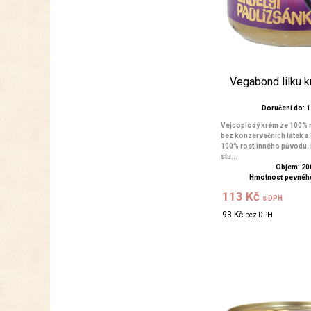
Vegabond lilku 
Doručení do: 1 
Vejcoplodý krém ze 100% r
bez konzervačních látek a 
100% rostlinného původu. P
stu...
Objem: 20
Hmotnosť pevného
113 Kč
s DPH
93 Kč
bez DPH