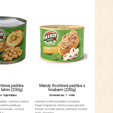
linná paštika
Mandy Rostlinná paštika s
tahini (200g)
houbami (200g)
do: Vyprodáno
Doručení do: 1 - 4 dní
aštika - hummus s tahini.
Lahodná rostlinná paštika s houbami.
ratelná paštika je
Vegan.Vegetarián.Sterilizovaný výrobek.
h surovin - cizrny a
Použití: na chléb, pečivo, těstoviny. Složení:
 a...
voda, slunečnic...