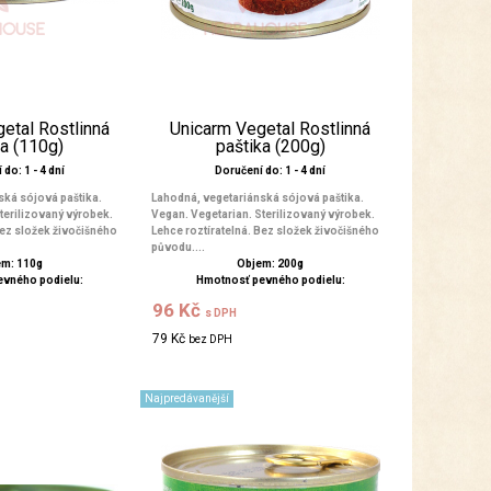
etal Rostlinná
Unicarm Vegetal Rostlinná
ka (110g)
paštika (200g)
do: 1 - 4 dní
Doručení do: 1 - 4 dní
ská sójová paštika.
Lahodná, vegetariánská sójová paštika.
terilizovaný výrobek.
Vegan. Vegetarian. Sterilizovaný výrobek.
Bez složek živočišného
Lehce roztíratelná. Bez složek živočišného
původu....
m: 110g
Objem: 200g
evného podielu:
Hmotnosť pevného podielu:
96 Kč
s DPH
79 Kč
bez DPH
Najpredávanější