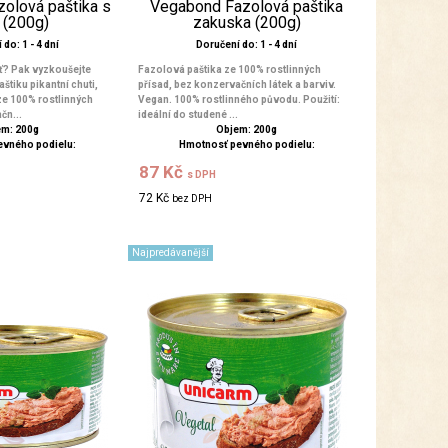
olová paštika s
Vegabond Fazolová paštika
i (200g)
zakuska (200g)
do: 1 - 4 dní
Doručení do: 1 - 4 dní
uť? Pak vyzkoušejte
Fazolová paštika ze 100% rostlinných
štiku pikantní chuti,
přísad, bez konzervačních látek a barviv.
ze 100% rostlinných
Vegan. 100% rostlinného původu. Použití:
čn...
ideální do studené ...
m: 200g
Objem: 200g
evného podielu:
Hmotnosť pevného podielu:
87 Kč
s DPH
72 Kč
bez DPH
Najpredávanější