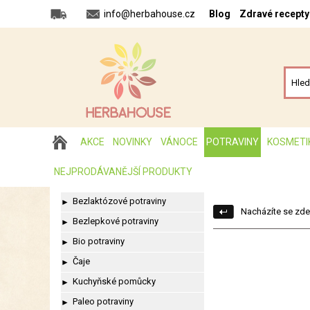
info@herbahouse.cz
Blog
Zdravé recepty
AKCE
NOVINKY
VÁNOCE
POTRAVINY
KOSMETI
NEJPRODÁVANĚJŠÍ PRODUKTY
Bezlaktózové potraviny
►
Nacházíte se zde
Bezlepkové potraviny
►
Bio potraviny
►
Čaje
►
Kuchyňské pomůcky
►
Paleo potraviny
►