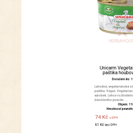
Unicarm Vegetal
paštika houbo
Doručení do: 1 
Lahodná, vegetariánská 
paštika. Vegan. Vegetarian
výrobek. Lehce roztírateln
živočišného původu. ...
Objem: 11
Hmotnosť pevného
74 Kč
s DPH
61 Kč
bez DPH