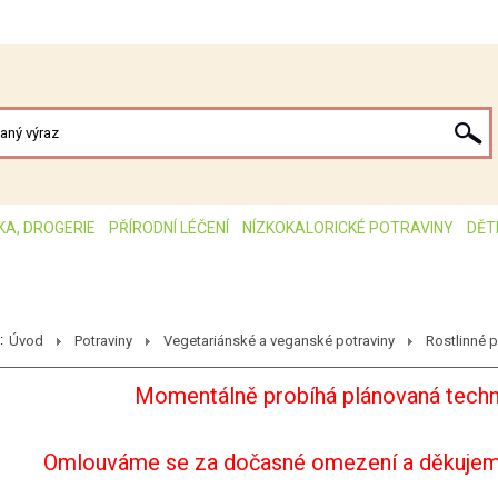
KA, DROGERIE
PŘÍRODNÍ LÉČENÍ
NÍZKOKALORICKÉ POTRAVINY
DĚT
:
Úvod
Potraviny
Vegetariánské a veganské potraviny
Rostlinné p
Momentálně probíhá plánovaná techn
Omlouváme se za dočasné omezení a děkujem