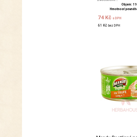
Objem: 11
Hmotnosť pevného
74 Kč
s DPH
61 Kč
bez DPH