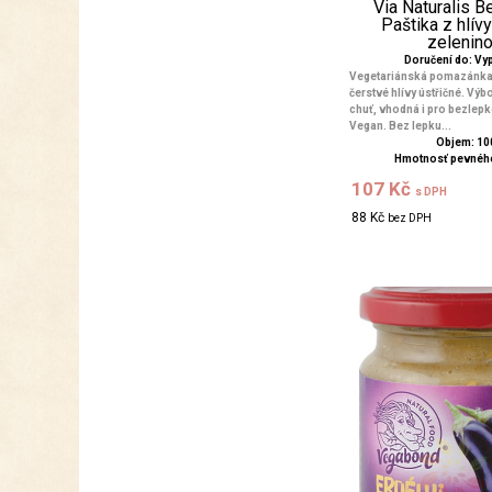
Via Naturalis 
Paštika z hlívy
zeleninov
Doručení do: V
Vegetariánská pomazánka
čerstvé hlívy ústřičné. Vý
chuť, vhodná i pro bezlepk
Vegan. Bez lepku...
Objem: 10
Hmotnosť pevného
107 Kč
s DPH
88 Kč
bez DPH