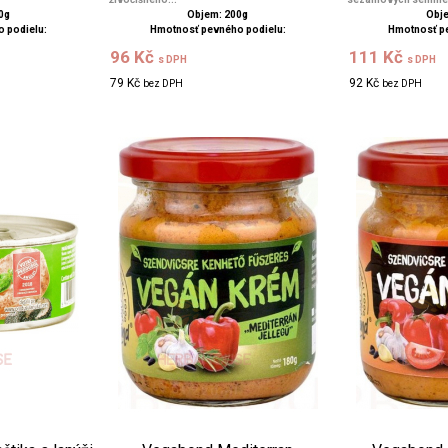
0g
Objem: 200g
Obje
 podielu:
Hmotnosť pevného podielu:
Hmotnosť p
96 Kč
111 Kč
s DPH
s DPH
79 Kč
92 Kč
bez DPH
bez DPH