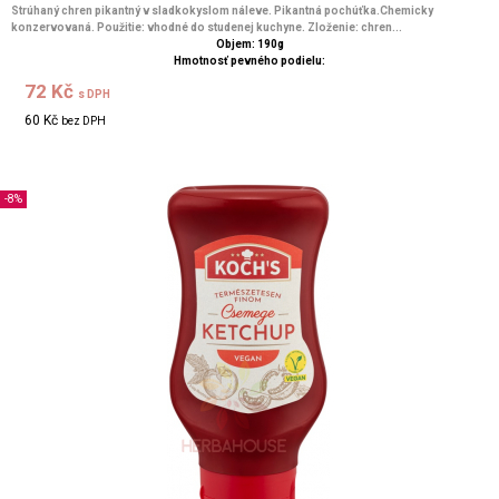
Strúhaný chren pikantný v sladkokyslom náleve. Pikantná pochúťka.Chemicky
konzervovaná. Použitie: vhodné do studenej kuchyne. Zloženie: chren...
Objem: 190g
Hmotnosť pevného podielu:
72 Kč
s DPH
60 Kč
bez DPH
-8%