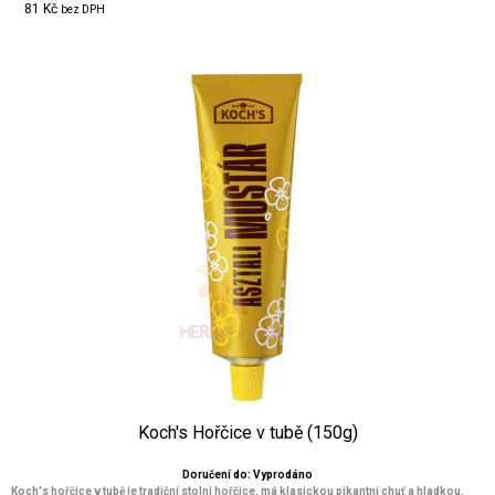
81 Kč
bez DPH
Koch's Hořčice v tubě (150g)
Doručení do: Vyprodáno
Koch's hořčice v tubě je tradiční stolní hořčice, má klasickou pikantní chuť a hladkou,