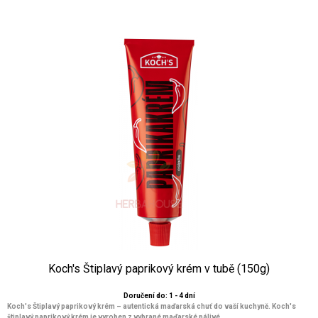
Koch's Štiplavý paprikový krém v tubě (150g)
Doručení do: 1 - 4 dní
Koch's Štiplavý paprikový krém – autentická maďarská chuť do vaší kuchyně. Koch's
štiplavý paprikový krém je vyroben z vybrané maďarské pálivé ...