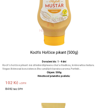
Koch's Hořčice pikant (500g)
Doručení do: 1 - 4 dní
Koch's hořčice pikant má středně štiplavou chuť a hladkou, krémovitou texturu.
Vegan.Krémová konzistence.Bez umělých barviv a aroma.Perfekt...
Objem: 500g
Hmotnosť pevného podielu:
102 Kč
s DPH
84 Kč
bez DPH