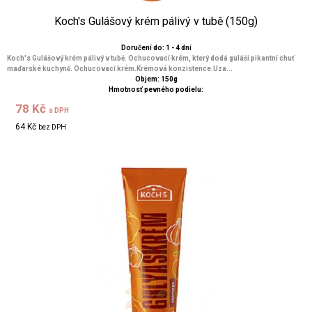
Koch's Gulášový krém pálivý v tubě (150g)
Doručení do: 1 - 4 dní
Koch's Gulášový krém pálivý v tubě. Ochucovací krém, který dodá guláši pikantní chuť
maďarské kuchyně. Ochucovací krém.Krémová konzistence.Uza...
Objem: 150g
Hmotnosť pevného podielu:
78 Kč
s DPH
64 Kč
bez DPH