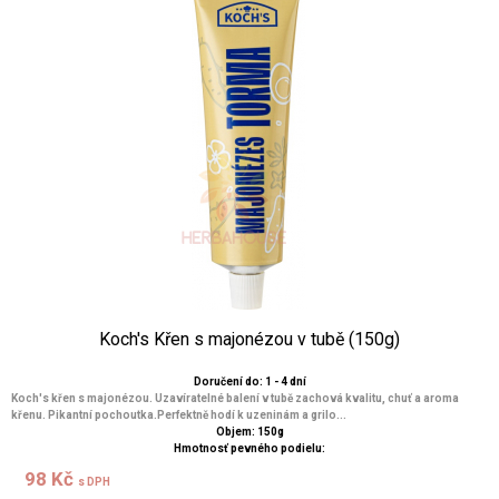
Koch's Křen s majonézou v tubě (150g)
Doručení do: 1 - 4 dní
Koch's křen s majonézou. Uzavíratelné balení v tubě zachová kvalitu, chuť a aroma
křenu. Pikantní pochoutka.Perfektně hodí k uzeninám a grilo...
Objem: 150g
Hmotnosť pevného podielu:
98 Kč
s DPH