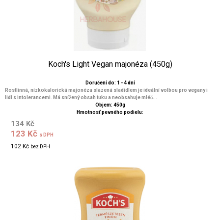
Koch's Light Vegan majonéza (450g)
Doručení do: 1 - 4 dní
Rostlinná, nízkokalorická majonéza slazená sladidlem je ideální volbou pro vegany i
lidi s intolerancemi. Má snížený obsah tuku a neobsahuje mléč...
Objem: 450g
Hmotnosť pevného podielu:
134 Kč
123 Kč
s DPH
102 Kč
bez DPH