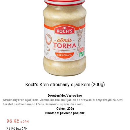
Koch's Křen strouhaný s jablkem (200g)
Doručení do: Vyprodáno
Strouhaný křen s jablkem. Jemná sladká chuť jablek se hravě mísí s výraznými vůněmi
čerstvě nastrouhaného křenu. Křenovou specialitu s ovo...
Objem: 200g
Hmotnosť pevného podielu:
96 Kč
s DPH
79 Kč
bez DPH