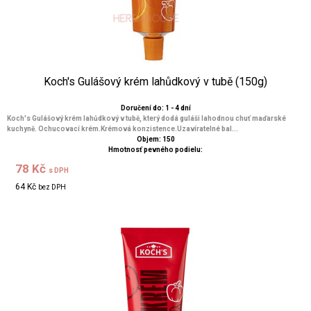
Koch's Gulášový krém lahůdkový v tubě (150g)
Doručení do: 1 - 4 dní
Koch's Gulášový krém lahůdkový v tubě, který dodá guláši lahodnou chuť maďarské
kuchyně. Ochucovací krém.Krémová konzistence.Uzavíratelné bal...
Objem: 150
Hmotnosť pevného podielu:
78 Kč
s DPH
64 Kč
bez DPH