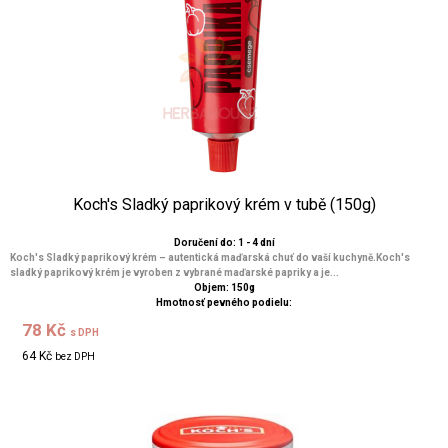
Koch's Sladký paprikový krém v tubě (150g)
Doručení do: 1 - 4 dní
Koch's Sladký paprikový krém – autentická maďarská chuť do vaší kuchyně.Koch's
sladký paprikový krém je vyroben z vybrané maďarské papriky a je...
Objem: 150g
Hmotnosť pevného podielu:
78 Kč
s DPH
64 Kč
bez DPH