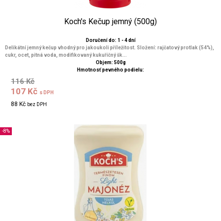
Koch's Kečup jemný (500g)
Doručení do: 1 - 4 dní
Delikátní jemný kečup vhodný pro jakoukoli příležitost. Složení: rajčatový protlak (54%),
cukr, ocet, pitná voda, modifikovaný kukuřičný šk...
Objem: 500g
Hmotnosť pevného podielu:
116 Kč
107 Kč
s DPH
88 Kč
bez DPH
-8%