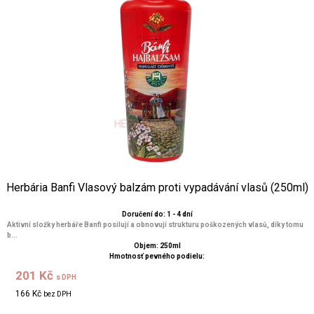
Herbária Banfi Vlasový balzám proti vypadávání vlasů (250ml)
Doručení do: 1 - 4 dní
Aktivní složky herbáře Banfi posilují a obnovují strukturu poškozených vlasů, díky tomu
b...
Objem: 250ml
Hmotnosť pevného podielu:
201 Kč
s DPH
166 Kč
bez DPH