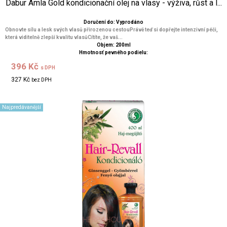
Dabur Amla Gold kondicionační olej na vlasy - výživa, růst a l...
Doručení do: Vyprodáno
Obnovte sílu a lesk svých vlasů přirozenou cestouPrávě teď si dopřejte intenzivní péči,
která viditelně zlepší kvalitu vlasůCítíte, že vaš...
Objem: 200ml
Hmotnosť pevného podielu:
396 Kč
s DPH
327 Kč
bez DPH
Najpredávanější