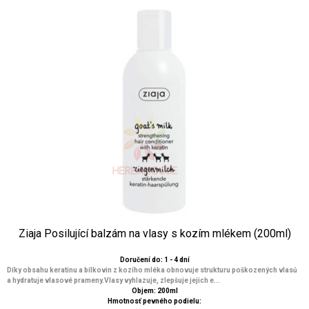
Ziaja Posilující balzám na vlasy s kozím mlékem (200ml)
Doručení do: 1 - 4 dní
Díky obsahu keratinu a bílkovin z kozího mléka obnovuje strukturu poškozených vlasů
a hydratuje vlasové prameny.Vlasy vyhlazuje, zlepšuje jejich e...
Objem: 200ml
Hmotnosť pevného podielu: