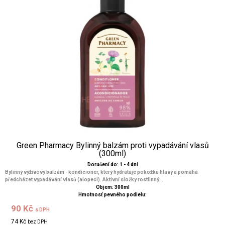
Green Pharmacy Bylinný balzám proti vypadávání vlasů
(300ml)
Doručení do: 1 - 4 dní
Bylinný výživový balzám - kondicionér, který hydratuje pokožku hlavy a pomáhá
předcházet vypadávání vlasů (alopeci). Aktivní složky rostlinný...
Objem: 300ml
Hmotnosť pevného podielu:
90 Kč
s DPH
74 Kč
bez DPH