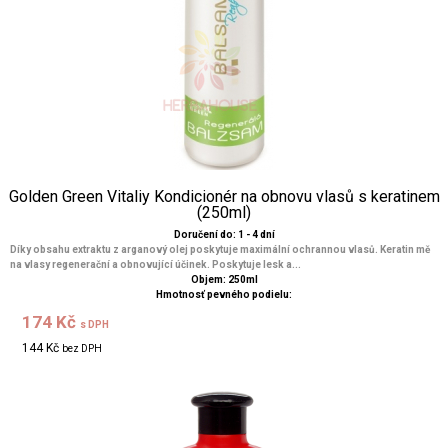
Golden Green Vitaliy Kondicionér na obnovu vlasů s keratinem
(250ml)
Doručení do: 1 - 4 dní
Díky obsahu extraktu z arganový olej poskytuje maximální ochrannou vlasů. Keratin mě
na vlasy regenerační a obnovující účinek. Poskytuje lesk a...
Objem: 250ml
Hmotnosť pevného podielu:
174 Kč
s DPH
144 Kč
bez DPH