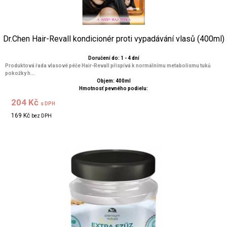
Dr.Chen Hair-Revall kondicionér proti vypadávání vlasů (400ml)
Doručení do: 1 - 4 dní
Produktová řada vlasové péče Hair-Revall přispívá k normálnímu metabolismu tuků
pokožky h...
Objem: 400ml
Hmotnosť pevného podielu:
204 Kč
s DPH
169 Kč
bez DPH