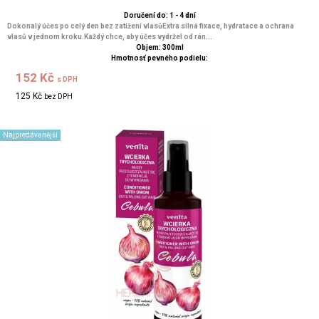
Doručení do: 1 - 4 dní
Dokonalý účes po celý den bez zatížení vlasůExtra silná fixace, hydratace a ochrana
vlasů v jednom kroku.Každý chce, aby účes vydržel od rán...
Objem: 300ml
Hmotnosť pevného podielu:
152 Kč
s DPH
125 Kč
bez DPH
Najpredávanější