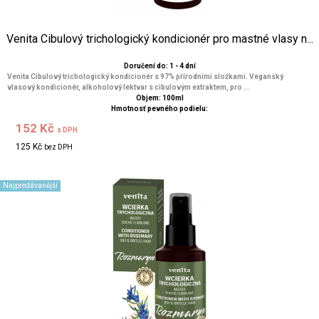
Venita ​Cibulový trichologický kondicionér pro mastné vlasy n...
Doručení do: 1 - 4 dní
Venita Cibulový trichologický kondicionér s 97% přírodními složkami. Veganský
vlasový kondicionér, alkoholový lektvar s cibulovým extraktem, pro ...
Objem: 100ml
Hmotnosť pevného podielu:
152 Kč
s DPH
125 Kč
bez DPH
Najpredávanější