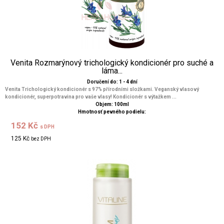
Venita Rozmarýnový trichologický kondicionér pro suché a
láma...
Doručení do: 1 - 4 dní
Venita Trichologický kondicionér s 97% přírodními složkami. Veganský vlasový
kondicionér, superpotravina pro vaše vlasy! Kondicionér s výtažkem ...
Objem: 100ml
Hmotnosť pevného podielu:
152 Kč
s DPH
125 Kč
bez DPH