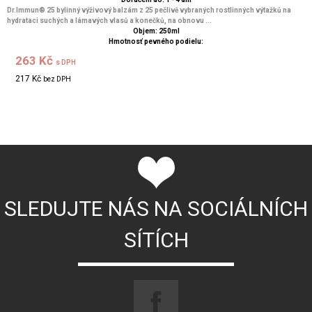
Dr.Immun® 25 bylinný výživový balzám z 25 pečlivě vybraných rostlinných výtažků na
hydrataci suchých a lámavých vlasů a konečků, na obnovu ...
Objem: 250ml
Hmotnosť pevného podielu:
263 Kč
s DPH
217 Kč
bez DPH
SLEDUJTE NÁS NA SOCIÁLNÍCH
SÍTÍCH