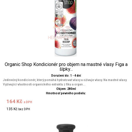
Organic Shop Kondicionér pro objem na mastné vlasy Figa a
šípky...
Doručení do: 1 - 4 dní
Jedinečný kondicionér, který pomáhá hydratovat vlasy a oživuje vlasy. Na mastné vlasy.
Vyživující vlastnosti organického extraktu z fíku a organ...
Objem: 280ml
Hmotnosť pevného podielu:
164 Kč
s DPH
135 Kč
bez DPH