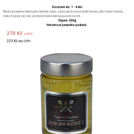
Doručení do: 1 - 4 dní
Med nazýváme také jako tekuté zlato, kvůli její krásné žluté barvě, jako elixír života,
nebo hojivý zázrak, protože blahodárně působí na lid...
Objem: 500g
Hmotnosť pevného podielu:
270 Kč
s DPH
223 Kč
bez DPH