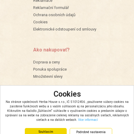
Reklamace
Reklamační formulář
Ochrana osobních údajů
Cookies
Elektronické odstoupení od smlouvy
Ako nakupovať?
Doprava a ceny
Ponuka spolupráce
Množstevní slevy
Cookies
Na stránce společnosti Herba House s.r.o., IČ 51012456 , používame súbory cookies na
zaistenie funkčnosti webu a s vaším súhlasom aj na personalizáciu jeho obsahu.
Kliknutím na tlačidlo „Súhlasím“ súhlasíte s využívaním cookies a predaním údajov o
správaní sa na webe na zobrazenie cielenej reklamy na sociálnych sieťach, reklamných
sieťach a na ďalších weboch.
Více informací
Souhlasím
Podrobné nastavenia