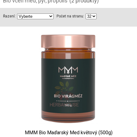
Bio včelí med, pyl, propolis
(2 produkty)
Řazení:
Počet na stranu:
MMM Bio Maďarský Med květový (500g)