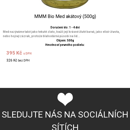
MMM Bio Med akátový (500g)
Doručení do: 1 - 4 dní
Med nazýváme také jako tekuté zlato, kvůli její krásné žluté barvě, jako elixír života,
nebo hojivý zázrak, protože blahodárně působí na lid...
Objem: 500g
Hmotnosť pevného podielu:
395 Kč
s DPH
326 Kč
bez DPH
SLEDUJTE NÁS NA SOCIÁLNÍCH
SÍTÍCH