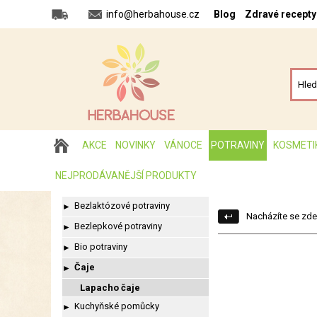
info@herbahouse.cz
Blog
Zdravé recepty
AKCE
NOVINKY
VÁNOCE
POTRAVINY
KOSMETI
NEJPRODÁVANĚJŠÍ PRODUKTY
Bezlaktózové potraviny
►
Nacházíte se zde
Bezlepkové potraviny
►
Bio potraviny
►
Čaje
►
Lapacho čaje
Kuchyňské pomůcky
►