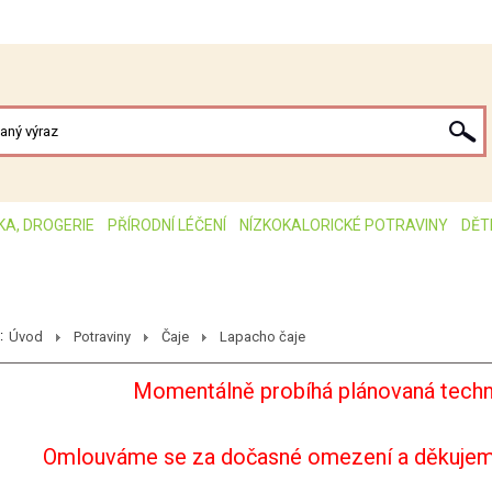
KA, DROGERIE
PŘÍRODNÍ LÉČENÍ
NÍZKOKALORICKÉ POTRAVINY
DĚT
:
Úvod
Potraviny
Čaje
Lapacho čaje
Momentálně probíhá plánovaná techn
Omlouváme se za dočasné omezení a děkujem