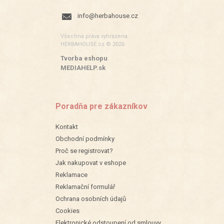
info@herbahouse.cz
Všechna práva vyhrazena.
HERBAHOUSE.cz © 2026
Tvorba eshopu
:
MEDIAHELP.sk
Poradňa pre zákazníkov
Kontakt
Obchodní podmínky
Proč se registrovat?
Jak nakupovat v eshope
Reklamace
Reklamační formulář
Ochrana osobních údajů
Cookies
Elektronické odstoupení od smlouvy