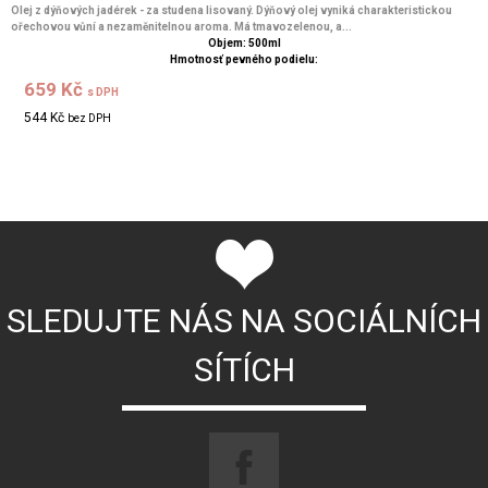
Olej z dýňových jadérek - za studena lisovaný. Dýňový olej vyniká charakteristickou
ořechovou vůní a nezaměnitelnou aroma. Má tmavozelenou, a...
Objem: 500ml
Hmotnosť pevného podielu:
659 Kč
s DPH
544 Kč
bez DPH
SLEDUJTE NÁS NA SOCIÁLNÍCH
SÍTÍCH