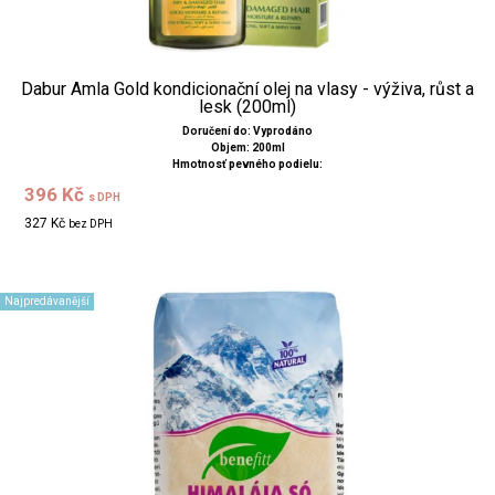
Dabur Amla Gold kondicionační olej na vlasy - výživa, růst a
lesk (200ml)
Doručení do: Vyprodáno
Objem: 200ml
Hmotnosť pevného podielu:
396 Kč
s DPH
327 Kč
bez DPH
Najpredávanější