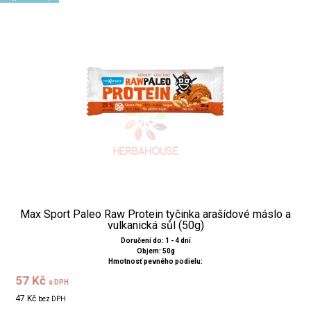
Max Sport Paleo Raw Protein tyčinka arašídové máslo a
vulkanická sůl (50g)
Doručení do: 1 - 4 dní
Objem: 50g
Hmotnosť pevného podielu:
57 Kč
s DPH
47 Kč
bez DPH