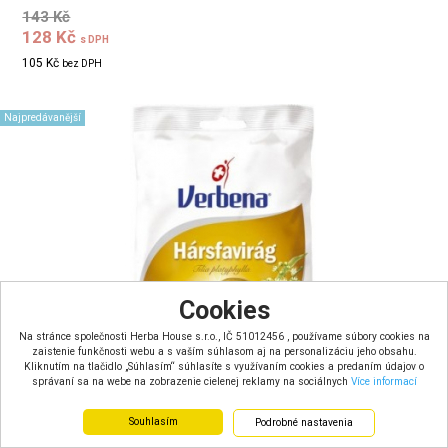
143 Kč
128 Kč
s DPH
105 Kč
bez DPH
Najpredávanější
Cookies
Na stránce společnosti Herba House s.r.o., IČ 51012456 , používame súbory cookies na
zaistenie funkčnosti webu a s vaším súhlasom aj na personalizáciu jeho obsahu.
Kliknutím na tlačidlo „Súhlasím“ súhlasíte s využívaním cookies a predaním údajov o
správaní sa na webe na zobrazenie cielenej reklamy na sociálnych
Více informací
Souhlasím
Podrobné nastavenia
Verbena Lipové furé s vitamínem C (60g)