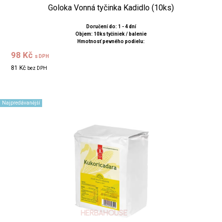
Goloka Vonná tyčinka Kadidlo (10ks)
Doručení do: 1 - 4 dní
Objem: 10ks tyčiniek / balenie
Hmotnosť pevného podielu:
98 Kč
s DPH
81 Kč
bez DPH
Najpredávanější