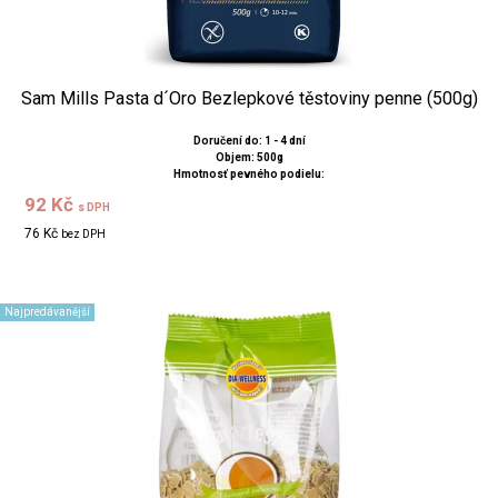
Sam Mills Pasta d´Oro Bezlepkové těstoviny penne (500g)
Doručení do: 1 - 4 dní
Objem: 500g
Hmotnosť pevného podielu:
92 Kč
s DPH
76 Kč
bez DPH
Najpredávanější