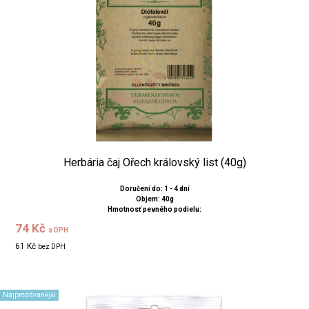
Herbária čaj Ořech královský list (40g)
Doručení do: 1 - 4 dní
Objem: 40g
Hmotnosť pevného podielu:
74 Kč
s DPH
61 Kč
bez DPH
Najpredávanější