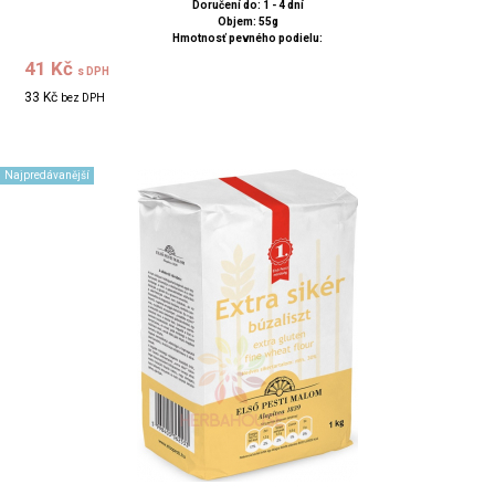
Doručení do: 1 - 4 dní
Objem: 55g
Hmotnosť pevného podielu:
41 Kč
s DPH
33 Kč
bez DPH
Najpredávanější