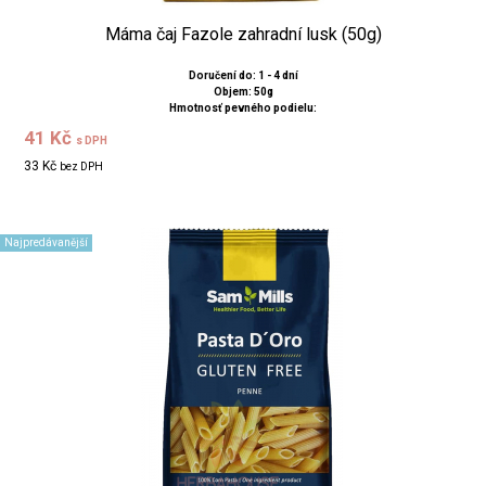
Máma čaj Fazole zahradní lusk (50g)
Doručení do: 1 - 4 dní
Objem: 50g
Hmotnosť pevného podielu:
41 Kč
s DPH
33 Kč
bez DPH
Najpredávanější