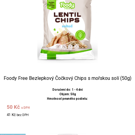
Foody Free Bezlepkový Čočkový Chips s mořskou solí (50g)
Doručení do: 1 - 4 dní
Objem: 50g
Hmotnosť pevného podielu:
50 Kč
s DPH
41 Kč
bez DPH