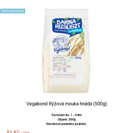
Najpredávanější
Vegabond Rýžová mouka hnědá (500g)
Doručení do: 1 - 4 dní
Objem: 500g
Hmotnosť pevného podielu:
81 Kč
s DPH