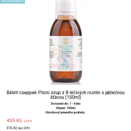
Najpredávanější
Bálint cseppek Plicní sirup z 8 léčivých rostlin s jablečnou
šťávou (150ml)
Doručení do: 1 - 4 dní
Objem: 150ml
Hmotnosť pevného podielu:
455 Kč
s DPH
376 Kč
bez DPH