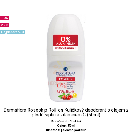
-10%
Akce
Najpredávanější
Dermaflora Roseship Roll-on Kuličkový deodorant s olejem z
plodů šípku a vitamínem C (50ml)
Doručení do: 1 - 4 dní
Objem: 50ml
Hmotnosť pevného podielu: