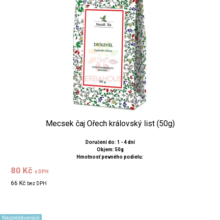
Mecsek čaj Ořech královský list (50g)
Doručení do: 1 - 4 dní
Objem: 50g
Hmotnosť pevného podielu:
80 Kč
s DPH
66 Kč
bez DPH
Najpredávanější