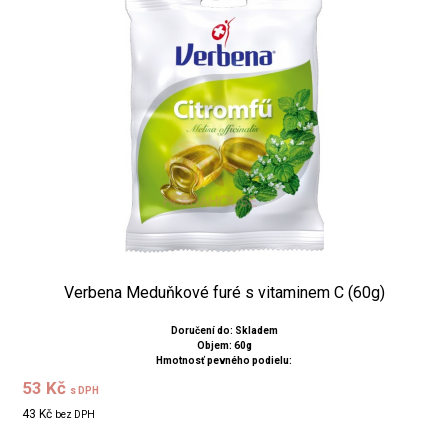
Verbena Meduňkové furé s vitaminem C (60g)
Doručení do: Skladem
Objem: 60g
Hmotnosť pevného podielu:
53 Kč
s DPH
43 Kč
bez DPH