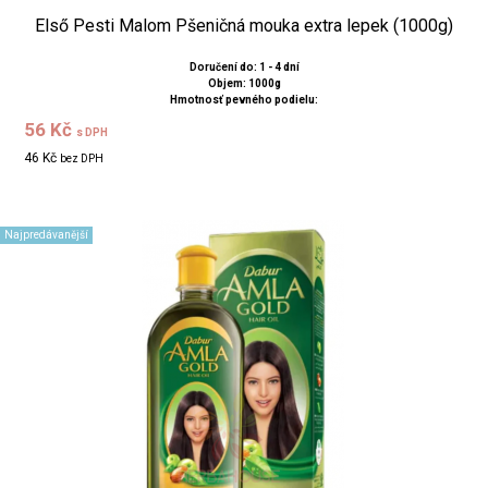
Első Pesti Malom Pšeničná mouka extra lepek (1000g)
Doručení do: 1 - 4 dní
Objem: 1000g
Hmotnosť pevného podielu:
56 Kč
s DPH
46 Kč
bez DPH
Najpredávanější