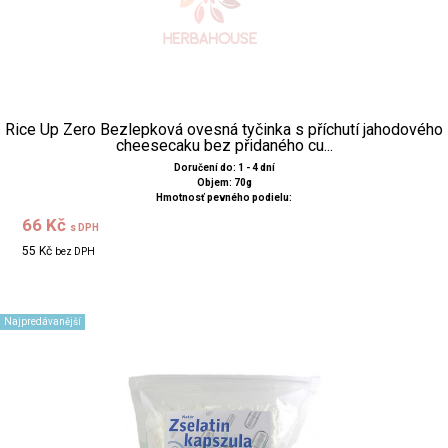
Rice Up Zero Bezlepková ovesná tyčinka s příchutí jahodového
cheesecaku bez přidaného cu...
Doručení do: 1 - 4 dní
Objem: 70g
Hmotnosť pevného podielu:
66 Kč
s DPH
55 Kč
bez DPH
Najpredávanější