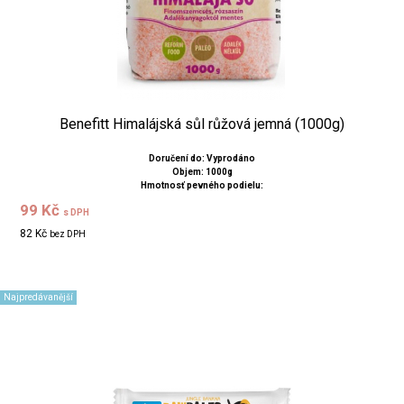
Benefitt Himalájská sůl růžová jemná (1000g)
Doručení do: Vyprodáno
Objem: 1000g
Hmotnosť pevného podielu:
99 Kč
s DPH
82 Kč
bez DPH
Najpredávanější