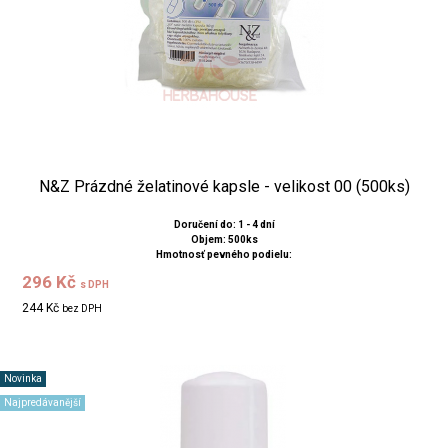
N&Z Prázdné želatinové kapsle - velikost 00 (500ks)
Doručení do: 1 - 4 dní
Objem: 500ks
Hmotnosť pevného podielu:
296 Kč
s DPH
244 Kč
bez DPH
Novinka
Najpredávanější