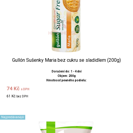
Gullón Sušenky Maria bez cukru se sladidlem (200g)
Doručení do: 1 - 4 dní
Objem: 200g
Hmotnosť pevného podielu:
74 Kč
s DPH
61 Kč
bez DPH
Najpredávanější