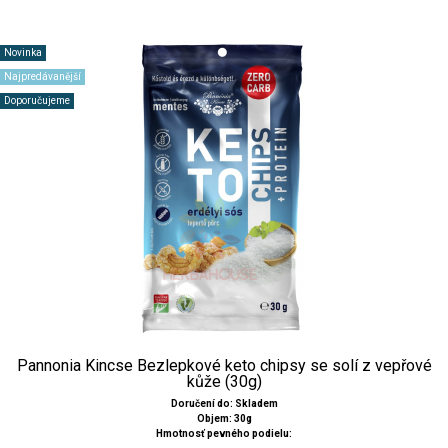
Novinka
Najpredávanější
Doporučujeme
Pannonia Kincse Bezlepkové keto chipsy se solí z vepřové
kůže (30g)
Doručení do: Skladem
Objem: 30g
Hmotnosť pevného podielu: