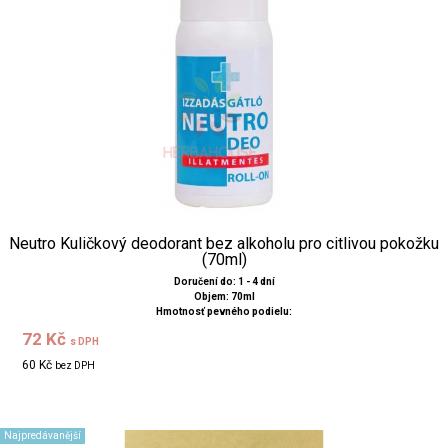
Neutro Kuličkový deodorant bez alkoholu pro citlivou pokožku
(70ml)
Doručení do: 1 - 4 dní
Objem: 70ml
Hmotnosť pevného podielu:
72 Kč
s DPH
60 Kč
bez DPH
Najpredávanější