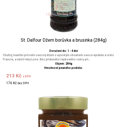
St. Dalfour Džem borůvka a brusinka (284g)
Doručení do: 1 - 4 dní
Chutný, kvalitní přírodní ovocný džem s vysokým obsahem ovoce vyráběn v srdci
Francie, v údolí řeky Loire. Bez přidaného řepkového cukru při...
Objem: 284g
Hmotnosť pevného podielu:
213 Kč
s DPH
176 Kč
bez DPH