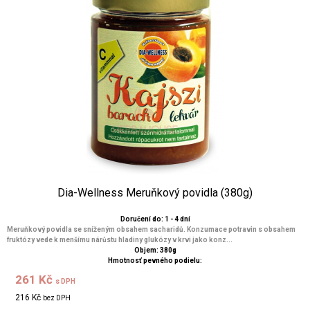
Dia-Wellness Meruňkový povidla (380g)
Doručení do: 1 - 4 dní
Meruňkový povidla se sníženým obsahem sacharidů. Konzumace potravin s obsahem
fruktózy vede k menšímu nárůstu hladiny glukózy v krvi jako konz...
Objem: 380g
Hmotnosť pevného podielu:
261 Kč
s DPH
216 Kč
bez DPH