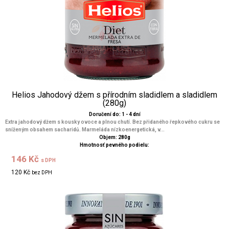
Helios Jahodový džem s přírodním sladidlem a sladidlem
(280g)
Doručení do: 1 - 4 dní
Extra jahodový džem s kousky ovoce a plnou chutí. Bez přidaného řepkového cukru se
sníženým obsahem sacharidů. Marmeláda nízkoenergetická, v...
Objem: 280g
Hmotnosť pevného podielu:
146 Kč
s DPH
120 Kč
bez DPH