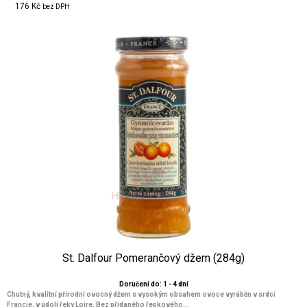
176 Kč
bez DPH
St. Dalfour Pomerančový džem (284g)
Doručení do: 1 - 4 dní
Chutný, kvalitní přírodní ovocný džem s vysokým obsahem ovoce vyráběn v srdci
Francie, v údolí řeky Loire. Bez přidaného řepkového...