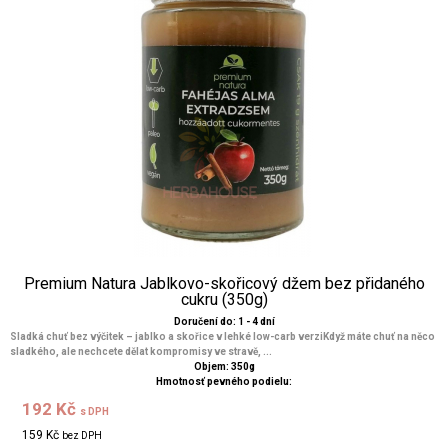
Premium Natura Jablkovo-skořicový džem bez přidaného
cukru (350g)
Doručení do: 1 - 4 dní
Sladká chuť bez výčitek – jablko a skořice v lehké low-carb verziKdyž máte chuť na něco
sladkého, ale nechcete dělat kompromisy ve stravě, ...
Objem: 350g
Hmotnosť pevného podielu:
192 Kč
s DPH
159 Kč
bez DPH