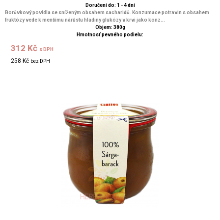
Doručení do: 1 - 4 dní
Borůvkový povidla se sníženým obsahem sacharidů. Konzumace potravin s obsahem
fruktózy vede k menšímu nárůstu hladiny glukózy v krvi jako konz...
Objem: 380g
Hmotnosť pevného podielu:
312 Kč
s DPH
258 Kč
bez DPH