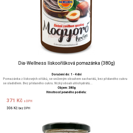
Dia-Wellness lískooříšková pomazánka (380g)
Doručení do: 1 - 4 dní
Pomazánka z lískových oříšků, se sníženým obsahem sacharidů, bez přidaného cukru
se sladidlem. Bez přidaného cukru. Nízký obsah uhlohydrátů...
Objem: 380g
Hmotnosť pevného podielu:
371 Kč
s DPH
306 Kč
bez DPH