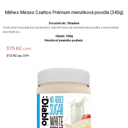
Méhes Mézes Csattos Prémium meruňková povidla (340g)
Doručení do: Skladem
Čistá chuť meruněk bez přidaného cukruPrémiová meruňková povidla s mimořádně
vysokým po...
Objem: 340g
Hmotnosť pevného podielu:
375 Kč
s DPH
310 Kč
bez DPH