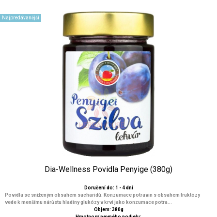
Najpredávanější
Dia-Wellness Povidla Penyige (380g)
Doručení do: 1 - 4 dní
Povidla se sníženým obsahem sacharidů. Konzumace potravin s obsahem fruktózy
vede k menšímu nárůstu hladiny glukózy v krvi jako konzumace potra...
Objem: 380g
Hmotnosť pevného podielu: