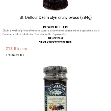
St. Dalfour Džem čtyři druhy ovoce (284g)
Doručení do: 1 - 4 dní
Chutný, kvalitní přírodní ovocný džem s vysokým obsahem ovoce vyráběn v srdci
Francie, v údolí řeky Loire. Bez přidaného řepkového...
Objem: 284g
Hmotnosť pevného podielu:
213 Kč
s DPH
176 Kč
bez DPH