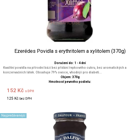
Ezerédes Povidla s erythritolem a xylitolem (370g)
Doručení do: 1 - 4 dní
Kvalitní povidla na přírodní bázi bez přidání řepkového cukru, bez aromatických a
konzervačních látek. Obsahuje 79% ovoce, vhodný i pro diabeti...
Objem: 370g
Hmotnosť pevného podielu:
152 Kč
s DPH
125 Kč
bez DPH
Najpredávanější