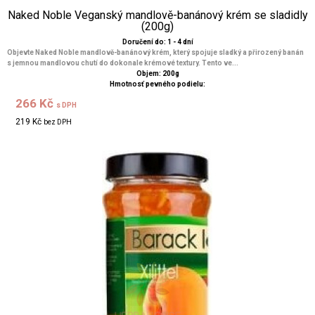
Naked Noble Veganský mandlově-banánový krém se sladidly
(200g)
Doručení do: 1 - 4 dní
Objevte Naked Noble mandlově-banánový krém, který spojuje sladký a přirozený banán
s jemnou mandlovou chutí do dokonale krémové textury. Tento ve...
Objem: 200g
Hmotnosť pevného podielu:
266 Kč
s DPH
219 Kč
bez DPH