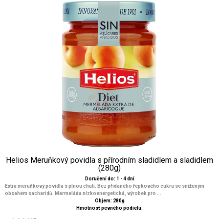
Helios Meruňkový povidla s přírodním sladidlem a sladidlem
(280g)
Doručení do: 1 - 4 dní
Extra meruňkový povidla s plnou chutí. Bez přidaného řepkového cukru se sníženým
obsahem sacharidů. Marmeláda nízkoenergetická, výrobek pro ...
Objem: 280g
Hmotnosť pevného podielu: