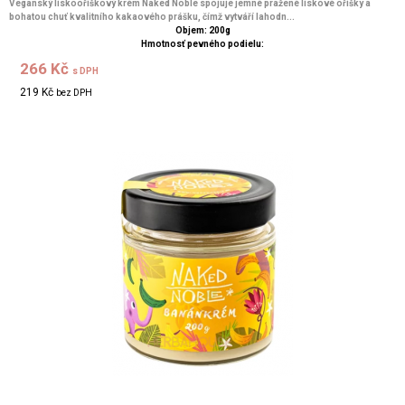
Veganský lískooříškový krém Naked Noble spojuje jemné pražené lískové oříšky a
bohatou chuť kvalitního kakaového prášku, čímž vytváří lahodn...
Objem: 200g
Hmotnosť pevného podielu:
266 Kč
s DPH
219 Kč
bez DPH