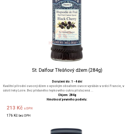
St. Dalfour Třešňový džem (284g)
Doručení do: 1 - 4 dní
Kvalitní přírodní ovocný džem s vysokým obsahem ovoce vyráběn v srdci Francie, v
údolí řeky Loire. Bez přidaného řepkového cukru přislazená ...
Objem: 284g
Hmotnosť pevného podielu:
213 Kč
s DPH
176 Kč
bez DPH