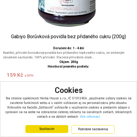
Gabiyo Borůvková povidla bez přidaného cukru (200g)
Doručení do: 1 - 4 dní
Kvalitní, přírodní borůvkový povidla bez přidaného řepkového cukru, se sníženým
obsahem sacharidů. 100% přírodní. Slazená přírodním sladi...
Objem: 200g
Hmotnosť pevného podielu:
159 Kč
s DPH
131 Kč
bez DPH
Cookies
Na stránce společnosti Herba House s.r.o., IČ 51012456 , používame súbory cookies na
zaistenie funkčnosti webu a s vaším súhlasom aj na personalizáciu jeho obsahu.
Kliknutím na tlačidlo „Súhlasím“ súhlasíte s využívaním cookies a predaním údajov o
správaní sa na webe na zobrazenie cielenej reklamy na sociálnych sieťach, reklamných
sieťach a na ďalších weboch.
Více informací
Souhlasím
Podrobné nastavenia