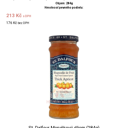
Objem: 284g
Hmotnosť pevného podielu:
213 Kč
s DPH
176 Kč
bez DPH
St. Dalfour Meruňkový džem (284g)