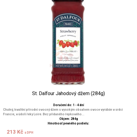
St. Dalfour Jahodový džem (284g)
Doručení do: 1 - 4 dní
Chutný, kvalitní přírodní ovocný džem s vysokým obsahem ovoce vyráběn v srdci
Francie, v údolí řeky Loire. Bez přidaného řepkového...
Objem: 284g
Hmotnosť pevného podielu:
213 Kč
s DPH