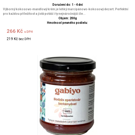
Doručení do: 1 - 4 dní
Výborný kokosovo-mandlový krém je lehký marcipánovo-kokosový dezert. Perfektní
pro každou příležitost a jistě potěší i ty nejnáročnější čle...
Objem: 200g
Hmotnosť pevného podielu:
266 Kč
s DPH
219 Kč
bez DPH