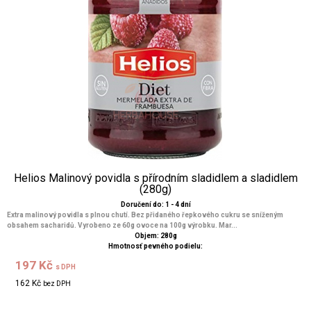
Helios Malinový povidla s přírodním sladidlem a sladidlem
(280g)
Doručení do: 1 - 4 dní
Extra malinový povidla s plnou chutí. Bez přidaného řepkového cukru se sníženým
obsahem sacharidů. Vyrobeno ze 60g ovoce na 100g výrobku. Mar...
Objem: 280g
Hmotnosť pevného podielu:
197 Kč
s DPH
162 Kč
bez DPH