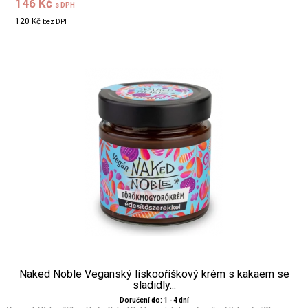
146 Kč
s DPH
120 Kč
bez DPH
Naked Noble Veganský lískooříškový krém s kakaem se
sladidly...
Doručení do: 1 - 4 dní