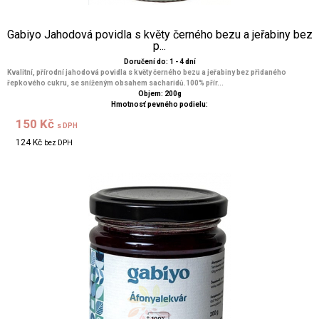
Gabiyo Jahodová povidla s květy černého bezu a jeřabiny bez
p...
Doručení do: 1 - 4 dní
Kvalitní, přírodní jahodová povidla s květy černého bezu a jeřabiny bez přidaného
řepkového cukru, se sníženým obsahem sacharidů.100% přír...
Objem: 200g
Hmotnosť pevného podielu:
150 Kč
s DPH
124 Kč
bez DPH