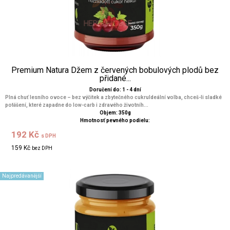
Premium Natura Džem z červených bobulových plodů bez
přidané...
Doručení do: 1 - 4 dní
Plná chuť lesního ovoce – bez výčitek a zbytečného cukruIdeální volba, chceš-li sladké
potěšení, které zapadne do low-carb i zdravého životníh...
Objem: 350g
Hmotnosť pevného podielu:
192 Kč
s DPH
159 Kč
bez DPH
Najpredávanější