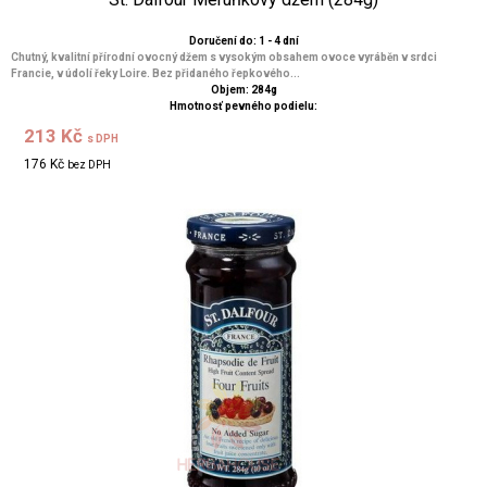
Doručení do: 1 - 4 dní
Chutný, kvalitní přírodní ovocný džem s vysokým obsahem ovoce vyráběn v srdci
Francie, v údolí řeky Loire. Bez přidaného řepkového...
Objem: 284g
Hmotnosť pevného podielu:
213 Kč
s DPH
176 Kč
bez DPH