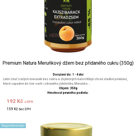
Premium Natura Meruňkový džem bez přidaného cukru (350g)
Doručení do: 1 - 4 dní
Letní chuť zralých meruněk bez cukru a zbytečných kaloriíKdyž chceš sladké potěšení,
které zapadne do low-carb i zdravého jídelníčku.Meruňko...
Objem: 350g
Hmotnosť pevného podielu:
192 Kč
s DPH
159 Kč
bez DPH
Najpredávanější