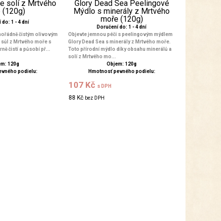
e solí z Mrtvého
Glory Dead Sea Peelingové
 (120g)
Mýdlo s minerály z Mrtvého
moře (120g)
do: 1 - 4 dní
Doručení do: 1 - 4 dní
mořádně čistým olivovým
Objevte jemnou péči s peelingovým mýdlem
sůl z Mrtvého moře s
Glory Dead Sea s minerály z Mrtvého moře.
ně čistí a působí př...
Toto přírodní mýdlo díky obsahu minerálů a
solí z Mrtvého mo...
m: 120g
Objem: 120g
evného podielu:
Hmotnosť pevného podielu:
107 Kč
s DPH
88 Kč
bez DPH