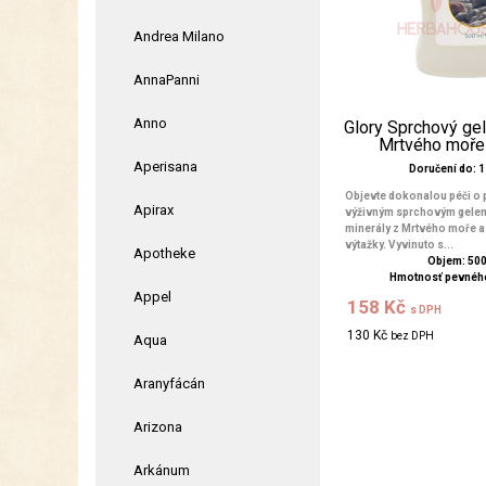
Andrea Milano
AnnaPanni
Anno
Glory Sprchový gel
Mrtvého moře
Aperisana
Doručení do: 1 
Objevte dokonalou péči o 
Apirax
výživným sprchovým gele
minerály z Mrtvého moře a 
výtažky. Vyvinuto s...
Apotheke
Objem: 50
Hmotnosť pevného
Appel
158 Kč
s DPH
130 Kč
bez DPH
Aqua
Aranyfácán
Arizona
Arkánum