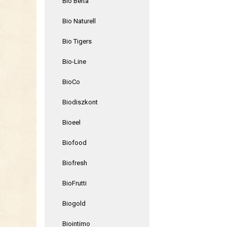
Bio Berta
Bio Naturell
Bio Tigers
Bio-Line
BioCo
Biodiszkont
Bioeel
Biofood
Biofresh
BioFrutti
Biogold
Biointimo