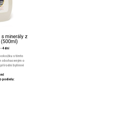
 s minerály z
 (500ml)
- 4 dní
pokožku s tímto
m obohaceným o
přírodní bylinné
0ml
 podielu: