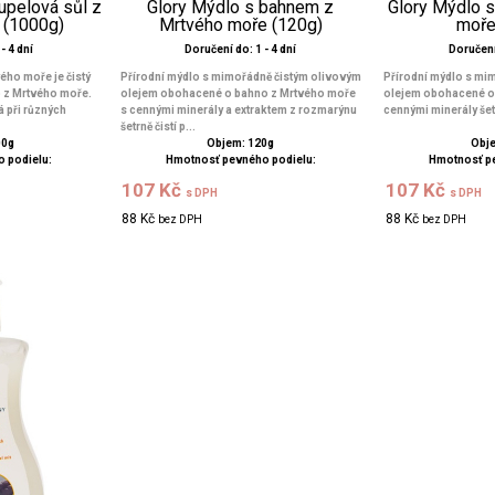
upelová sůl z
Glory Mýdlo s bahnem z
Glory Mýdlo s
 (1000g)
Mrtvého moře (120g)
moře
- 4 dní
Doručení do: 1 - 4 dní
Doručení 
ého moře je čistý
Přírodní mýdlo s mimořádně čistým olivovým
Přírodní mýdlo s mi
 z Mrtvého moře.
olejem obohacené o bahno z Mrtvého moře
olejem obohacené o 
 při různých
s cennými minerály a extraktem z rozmarýnu
cennými minerály šetr
šetrně čistí p...
00g
Objem: 120g
Obje
 podielu:
Hmotnosť pevného podielu:
Hmotnosť p
107 Kč
107 Kč
s DPH
s DPH
88 Kč
88 Kč
bez DPH
bez DPH