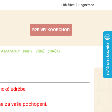
|
Přihlášení
Registrace
B2B VEĽKOOBCHOD
I A MAMINKY
KNIHY
VŮNĚ
ZNAČKY
ická údržba.
e za vaše pochopení.