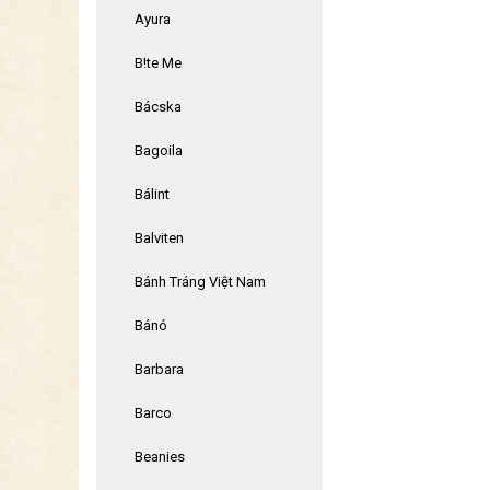
Ayura
B!te Me
Bácska
Bagoila
Bálint
Balviten
Bánh Tráng Việt Nam
Bánó
Barbara
Barco
Beanies