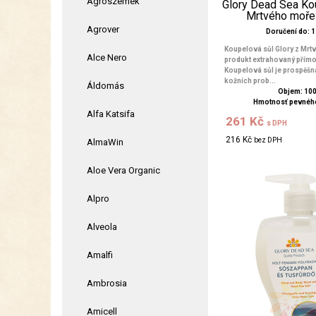
Agroszemek
Glory Dead Sea Ko
Mrtvého moře
Agrover
Doručení do: 1 
Koupelová sůl Glory z Mrtv
Alce Nero
produkt extrahovaný přímo
Koupelová sůl je prospěšná
kožních prob...
Áldomás
Objem: 10
Hmotnosť pevného
Alfa Katsifa
261 Kč
s DPH
216 Kč
bez DPH
AlmaWin
Aloe Vera Organic
Alpro
Alveola
Amalfi
Ambrosia
Amicell