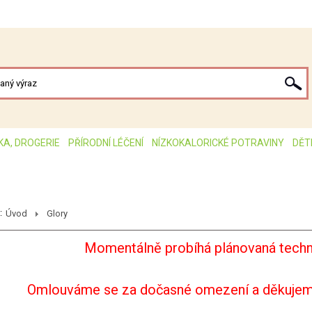
KA, DROGERIE
PŘÍRODNÍ LÉČENÍ
NÍZKOKALORICKÉ POTRAVINY
DĚT
:
Úvod
Glory
Momentálně probíhá plánovaná techn
Omlouváme se za dočasné omezení a děkujem