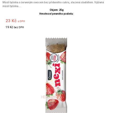
Müsli tyčinka s červeným ovocem bez přidaného cukru, slazená sladidlem. Výživná
müsli tyčinka...
Objem: 25g
Hmotnosť pevného podielu:
23 Kč
s DPH
19 Kč
bez DPH