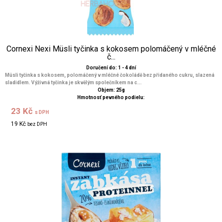
Cornexi Nexi Müsli tyčinka s kokosem polomáčený v mléčné
č...
Doručení do: 1 - 4 dní
Müsli tyčinka s kokosem, polomáčený v mléčné čokoládě bez přidaného cukru, slazená
sladidlem. Výživná tyčinka je skvělým společníkem na c...
Objem: 25g
Hmotnosť pevného podielu:
23 Kč
s DPH
19 Kč
bez DPH