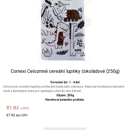
Cornexi Celozrnné cereální lupínky čokoládové (250g)
Doručení do: 1 - 4 dní
Celozrnné cereální lupínky se kterými bude jídlo zábavou. Nabízejí kombinaci lahodné
chuti a důležitých živin pro vynikající start do dne.Extrud...
Objem: 250g
Hmotnosť pevného podielu:
81 Kč
s DPH
67 Kč
bez DPH