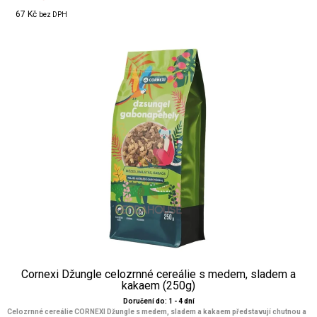
67 Kč
bez DPH
Cornexi Džungle celozrnné cereálie s medem, sladem a
kakaem (250g)
Doručení do: 1 - 4 dní
Celozrnné cereálie CORNEXI Džungle s medem, sladem a kakaem představují chutnou a