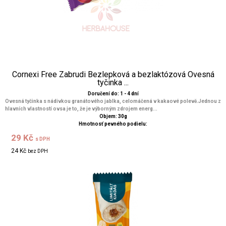
Cornexi Free Zabrudi Bezlepková a bezlaktózová Ovesná
tyčinka ...
Doručení do: 1 - 4 dní
Ovesná tyčinka s nádivkou granátového jablka, celomáčená v kakaové polevě.Jednou z
hlavních vlastností ovsa je to, že je výborným zdrojem energ...
Objem: 30g
Hmotnosť pevného podielu:
29 Kč
s DPH
24 Kč
bez DPH