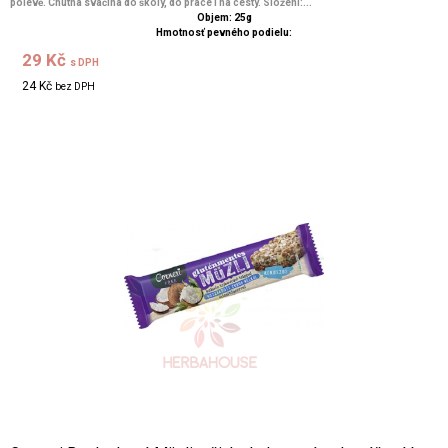
polevě. Chutná svačina do školy, do práce i na cesty. Složení:...
Objem: 25g
Hmotnosť pevného podielu:
29 Kč
s DPH
24 Kč
bez DPH