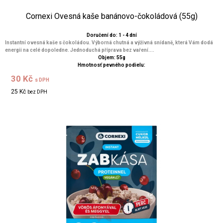
Cornexi Ovesná kaše banánovo-čokoládová (55g)
Doručení do: 1 - 4 dní
Instantní ovesná kaše s čokoládou. Výborná chutná a výživná snídaně, která Vám dodá
energii na celé dopoledne. Jednoduchá příprava bez vaření....
Objem: 55g
Hmotnosť pevného podielu:
30 Kč
s DPH
25 Kč
bez DPH