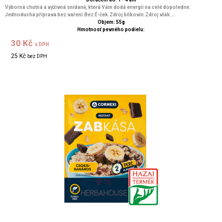
Výborná chutná a výživná snídaně, která Vám dodá energii na celé dopoledne.
Jednoduchá příprava bez vaření.Bez É-ček.Zdroj bílkovin.Zdroj vlák...
Objem: 55g
Hmotnosť pevného podielu:
30 Kč
s DPH
25 Kč
bez DPH