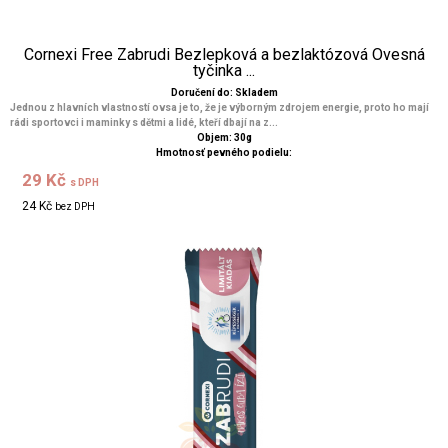
Cornexi Free Zabrudi Bezlepková a bezlaktózová Ovesná
tyčinka ...
Doručení do: Skladem
Jednou z hlavních vlastností ovsa je to, že je výborným zdrojem energie, proto ho mají
rádi sportovci i maminky s dětmi a lidé, kteří dbají na z...
Objem: 30g
Hmotnosť pevného podielu:
29 Kč
s DPH
24 Kč
bez DPH