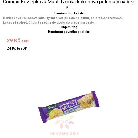
Cornexi Bezlepková Müsli tyčinka kokosová polomáčená bez
př...
Doručení do: 1 - 4 dní
Bezlepková kokosová müsli tyčinka bez přidaného cukru, polomáčená v mléčně –
kakaové polevě. Chutná svačina do školy, do práce i na cesty. ...
Objem: 25g
Hmotnosť pevného podielu:
29 Kč
s DPH
24 Kč
bez DPH