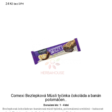
24 Kč
bez DPH
Cornexi Bezlepková Müsli tyčinka čokoláda a banán
polomáčen...
Doručení do: 1 - 4 dní
Bezlepková čokoládovo-banánová müsli tyčinka, polomáčená v mléčně – kakaové