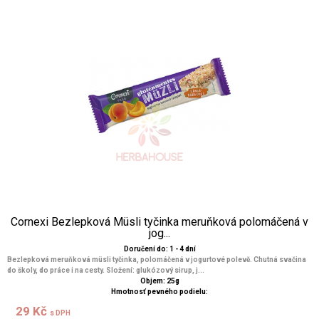
Cornexi Bezlepková Müsli tyčinka meruňková polomáčená v
jog...
Doručení do: 1 - 4 dní
Bezlepková meruňková müsli tyčinka, polomáčená v jogurtové polevě. Chutná svačina
do školy, do práce i na cesty. Složení: glukózový sirup, j...
Objem: 25g
Hmotnosť pevného podielu:
29 Kč
s DPH