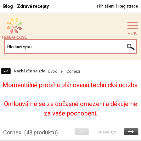
|
Blog
Zdravé recepty
Přihlášení
Registrace
MENU
Nacházíte se zde:
Úvod
Cornexi
Momentálně probíhá plánovaná technická údržba.
Omlouváme se za dočasné omezení a děkujeme
za vaše pochopení.
Cornexi
(48 produktů)
Strana
1/2