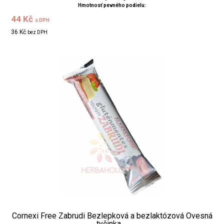
Hmotnosť pevného podielu:
44 Kč
s DPH
36 Kč
bez DPH
Cornexi Free Zabrudi Bezlepková a bezlaktózová Ovesná
tyčinka ...