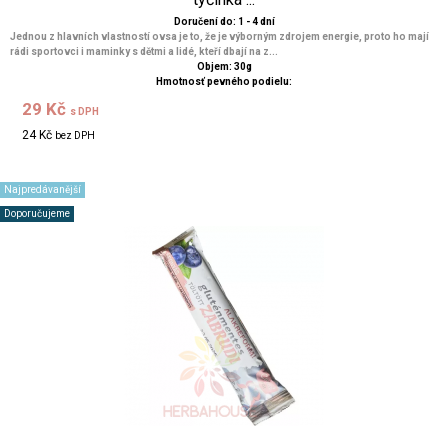
Doručení do: 1 - 4 dní
Jednou z hlavních vlastností ovsa je to, že je výborným zdrojem energie, proto ho mají
rádi sportovci i maminky s dětmi a lidé, kteří dbají na z...
Objem: 30g
Hmotnosť pevného podielu:
29 Kč
s DPH
24 Kč
bez DPH
Najpredávanější
Doporučujeme