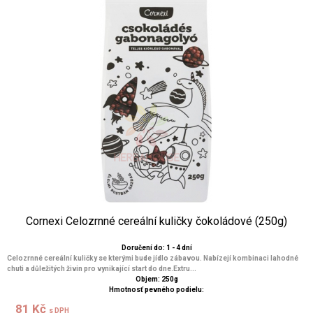
Cornexi Celozrnné cereální kuličky čokoládové (250g)
Doručení do: 1 - 4 dní
Celozrnné cereální kuličky se kterými bude jídlo zábavou. Nabízejí kombinaci lahodné
chuti a důležitých živin pro vynikající start do dne.Extru...
Objem: 250g
Hmotnosť pevného podielu:
81 Kč
s DPH