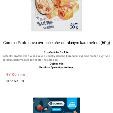
Cornexi Proteinová ovesná kaše se slaným karamelem (60g)
Doručení do: 1 - 4 dní
Instantní proteinová ovesná kaše s kousky slaného karamelu. Výborné chutné a výživné
snídaně, které Vám dodají energii na celé dop...
Objem: 60g
Hmotnosť pevného podielu:
47 Kč
s DPH
38 Kč
bez DPH