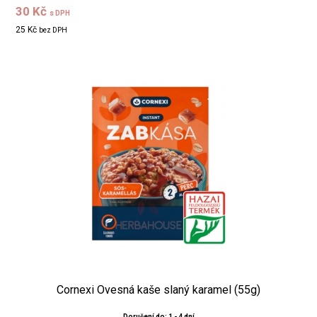
30 Kč
s DPH
25 Kč
bez DPH
Cornexi Ovesná kaše slaný karamel (55g)
Doručení do: 1 - 4 dní