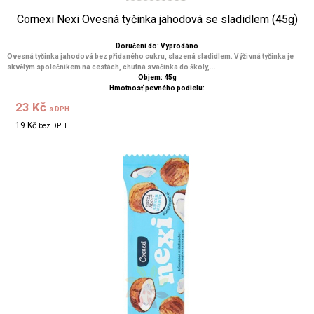
Cornexi Nexi Ovesná tyčinka jahodová se sladidlem (45g)
Doručení do: Vyprodáno
Ovesná tyčinka jahodová bez přidaného cukru, slazená sladidlem. Výživná tyčinka je
skvělým společníkem na cestách, chutná svačinka do školy,...
Objem: 45g
Hmotnosť pevného podielu:
23 Kč
s DPH
19 Kč
bez DPH