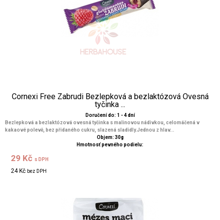
Cornexi Free Zabrudi Bezlepková a bezlaktózová Ovesná
tyčinka ...
Doručení do: 1 - 4 dní
Bezlepková a bezlaktózová ovesná tyčinka s malinovou nádivkou, celomáčená v
kakaové polevě, bez přidaného cukru, slazená sladidly.Jednou z hlav...
Objem: 30g
Hmotnosť pevného podielu:
29 Kč
s DPH
24 Kč
bez DPH