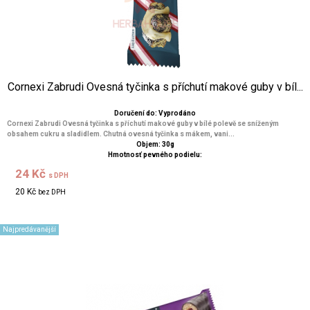
Cornexi Zabrudi Ovesná tyčinka s příchutí makové guby v bíl...
Doručení do: Vyprodáno
Cornexi Zabrudi Ovesná tyčinka s příchutí makové guby v bílé polevě se sníženým
obsahem cukru a sladidlem. Chutná ovesná tyčinka s mákem, vani...
Objem: 30g
Hmotnosť pevného podielu:
24 Kč
s DPH
20 Kč
bez DPH
Najpredávanější