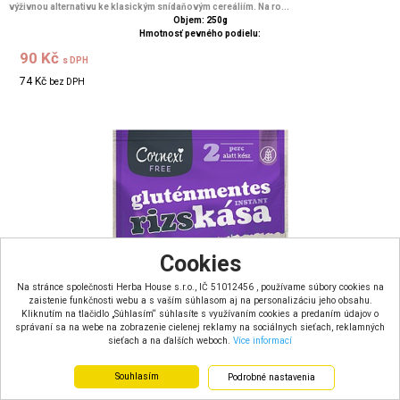
výživnou alternativu ke klasickým snídaňovým cereáliím. Na ro...
Objem: 250g
Hmotnosť pevného podielu:
90 Kč
s DPH
74 Kč
bez DPH
Cookies
Na stránce společnosti Herba House s.r.o., IČ 51012456 , používame súbory cookies na
zaistenie funkčnosti webu a s vaším súhlasom aj na personalizáciu jeho obsahu.
Kliknutím na tlačidlo „Súhlasím“ súhlasíte s využívaním cookies a predaním údajov o
správaní sa na webe na zobrazenie cielenej reklamy na sociálnych sieťach, reklamných
sieťach a na ďalších weboch.
Více informací
Souhlasím
Podrobné nastavenia