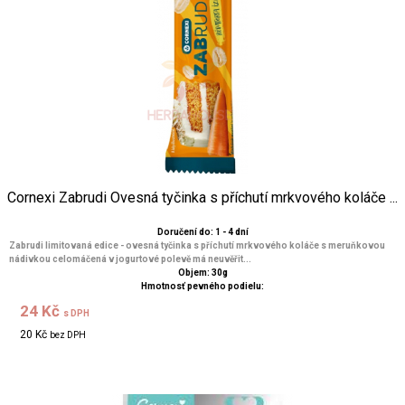
Cornexi Zabrudi Ovesná tyčinka s příchutí mrkvového koláče ...
Doručení do: 1 - 4 dní
Zabrudi limitovaná edice - ovesná tyčinka s příchutí mrkvového koláče s meruňkovou
nádivkou celomáčená v jogurtové polevě má ​​neuvěřit...
Objem: 30g
Hmotnosť pevného podielu:
24 Kč
s DPH
20 Kč
bez DPH