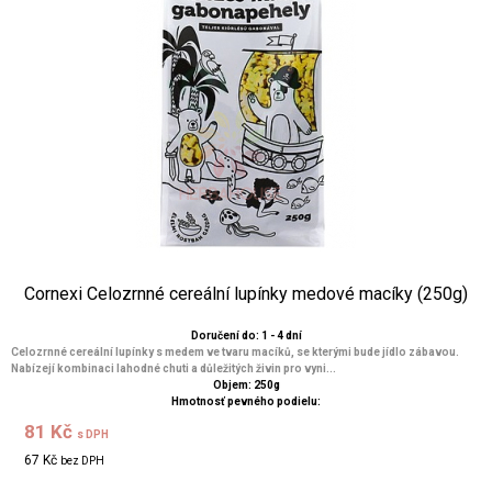
Cornexi Celozrnné cereální lupínky medové macíky (250g)
Doručení do: 1 - 4 dní
Celozrnné cereální lupínky s medem ve tvaru macíků, se kterými bude jídlo zábavou.
Nabízejí kombinaci lahodné chuti a důležitých živin pro vyni...
Objem: 250g
Hmotnosť pevného podielu:
81 Kč
s DPH
67 Kč
bez DPH