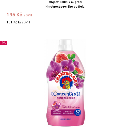
Objem: 900ml / 45 praní
Hmotnosť pevného podielu:
195 Kč
s DPH
161 Kč
bez DPH
-9%