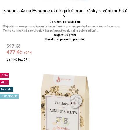
Issencia Aqua Essence ekologické prací pásky s vůní mořské
s...
Doručení do: Skladem
Objevte novou generaci praní s inovativními pracími pásky Issencia Aqua Essence.
Tento kompaktní a ekologický prací prostředek nahrazuje tradiční...
Objem: 50 praní
Hmotnosť pevného podielu:
597 Kč
477 Kč
s DPH
394 Kč
bez DPH
-20%
Akce
Novinka
TOP produkt