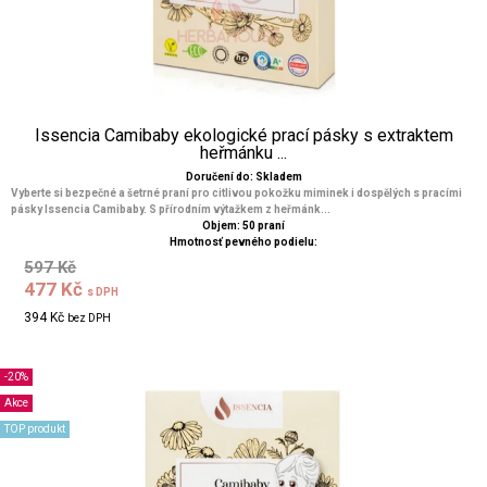
Issencia Camibaby ekologické prací pásky s extraktem
heřmánku ...
Doručení do: Skladem
Vyberte si bezpečné a šetrné praní pro citlivou pokožku miminek i dospělých s pracími
pásky Issencia Camibaby. S přírodním výtažkem z heřmánk...
Objem: 50 praní
Hmotnosť pevného podielu:
597 Kč
477 Kč
s DPH
394 Kč
bez DPH
-20%
Akce
TOP produkt