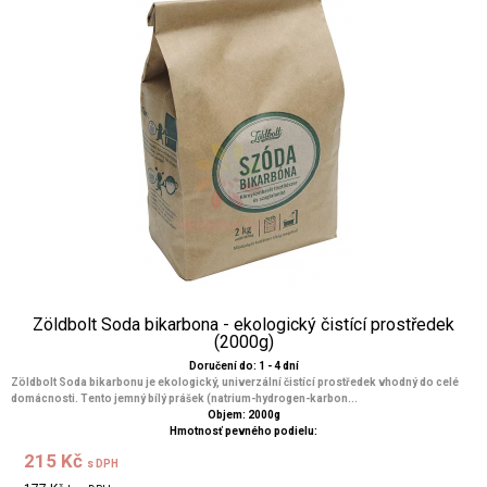
Zöldbolt Soda bikarbona - ekologický čistící prostředek
(2000g)
Doručení do: 1 - 4 dní
Zöldbolt Soda bikarbonu je ekologický, univerzální čistící prostředek vhodný do celé
domácnosti. Tento jemný bílý prášek (natrium-hydrogen-karbon...
Objem: 2000g
Hmotnosť pevného podielu:
215 Kč
s DPH