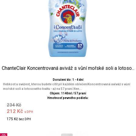
ChanteClair Koncentrovaná aviváž s vůní mořské soli a lotoso...
Doručení do: 1 - 4 dní
Hebkost a svěžest, kterou budete cítit při každém oblečeníKoncentrovaná aviváž s vůní
mořské soli a lotosového květu - až na 57 praní.Nen...
Objem: 1140ml / 57 praní
Hmotnosť pevného podielu:
234 Kč
212 Kč
s DPH
175 Kč
bez DPH
-9%