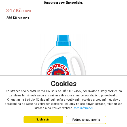
Hmotnosť pevného podielu:
347 Kč
s DPH
286 Kč
bez DPH
Cookies
Na stránce společnosti Herba House s.r.o., IČ 51012456 , používame súbory cookies na
zaistenie funkčnosti webu a s vaším súhlasom aj na personalizáciu jeho obsahu.
Kliknutím na tlačidlo „Súhlasím“ súhlasíte s využívaním cookies a predaním údajov o
správaní sa na webe na zobrazenie cielenej reklamy na sociálnych sieťach, reklamných
sieťach a na ďalších weboch.
Více informací
Souhlasím
Podrobné nastavenia
ChanteClair Bicarbonato Univerzální prací prostředek se sodou