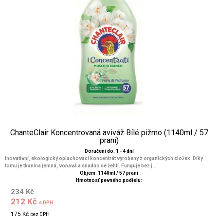
ChanteClair Koncentrovaná aviváž Bílé pižmo (1140ml / 57
praní)
Doručení do: 1 - 4 dní
Inovativní, ekologický oplachovací koncentrát vyrobený z organických složek. Díky
tomu je tkanina jemná, voňavá a snadno se žehlí. Funguje bez j...
Objem: 1140ml / 57 praní
Hmotnosť pevného podielu:
234 Kč
212 Kč
s DPH
175 Kč
bez DPH