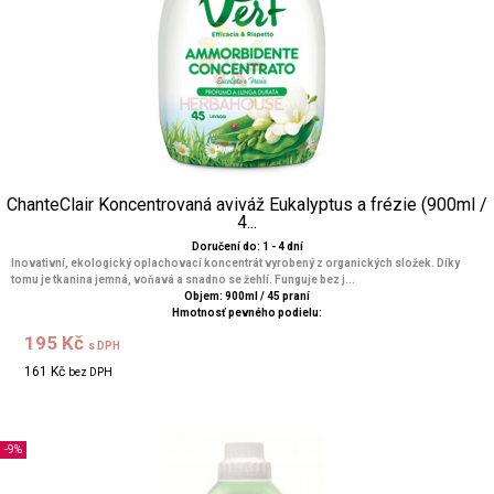
ChanteClair Koncentrovaná aviváž Eukalyptus a frézie (900ml /
4...
Doručení do: 1 - 4 dní
Inovativní, ekologický oplachovací koncentrát vyrobený z organických složek. Díky
tomu je tkanina jemná, voňavá a snadno se žehlí. Funguje bez j...
Objem: 900ml / 45 praní
Hmotnosť pevného podielu:
195 Kč
s DPH
161 Kč
bez DPH
-9%