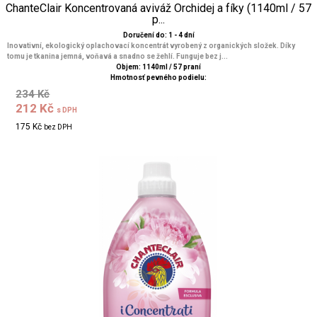
ChanteClair Koncentrovaná aviváž Orchidej a fíky (1140ml / 57
p...
Doručení do: 1 - 4 dní
Inovativní, ekologický oplachovací koncentrát vyrobený z organických složek. Díky
tomu je tkanina jemná, voňavá a snadno se žehlí. Funguje bez j...
Objem: 1140ml / 57 praní
Hmotnosť pevného podielu:
234 Kč
212 Kč
s DPH
175 Kč
bez DPH