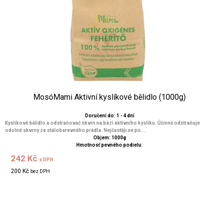
MosóMami Aktivní kyslíkové bělidlo (1000g)
Doručení do: 1 - 4 dní
Kyslíkové bělidlo a odstraňovač skvrn na bázi aktivního kyslíku. Účinně odstraňuje
odolné skvrny ze stálobarevného prádla. Nejčastěji se po...
Objem: 1000g
Hmotnosť pevného podielu:
242 Kč
s DPH
200 Kč
bez DPH