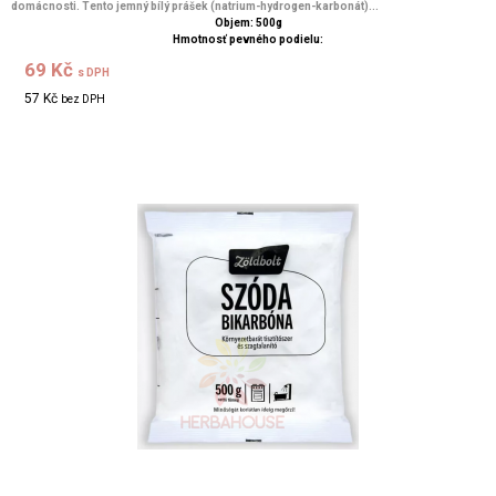
domácnosti. Tento jemný bílý prášek (natrium-hydrogen-karbonát)...
Objem: 500g
Hmotnosť pevného podielu:
69 Kč
s DPH
57 Kč
bez DPH