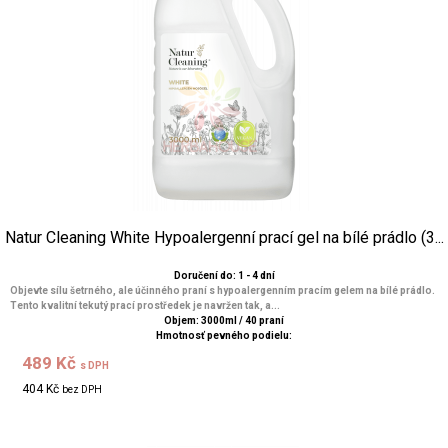
Natur Cleaning White Hypoalergenní prací gel na bílé prádlo (3...
Doručení do: 1 - 4 dní
Objevte sílu šetrného, ale účinného praní s hypoalergenním pracím gelem na bílé prádlo.
Tento kvalitní tekutý prací prostředek je navržen tak, a...
Objem: 3000ml / 40 praní
Hmotnosť pevného podielu:
489 Kč
s DPH
404 Kč
bez DPH