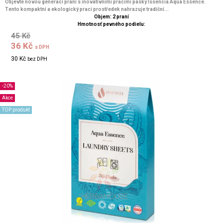
Objevte novou generaci praní s inovativními pracími pásky Issencia Aqua Essence.
Tento kompaktní a ekologický prací prostředek nahrazuje tradiční...
Objem: 2 praní
Hmotnosť pevného podielu:
45 Kč
36 Kč
s DPH
30 Kč
bez DPH
-20%
Akce
TOP produkt