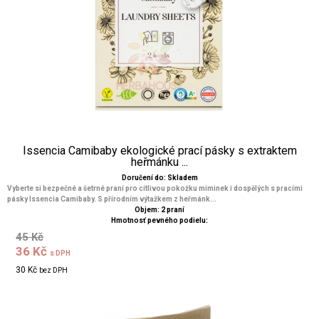
Issencia Camibaby ekologické prací pásky s extraktem
heřmánku ...
Doručení do: Skladem
Vyberte si bezpečné a šetrné praní pro citlivou pokožku miminek i dospělých s pracími
pásky Issencia Camibaby. S přírodním výtažkem z heřmánk...
Objem: 2 praní
Hmotnosť pevného podielu:
45 Kč
36 Kč
s DPH
30 Kč
bez DPH