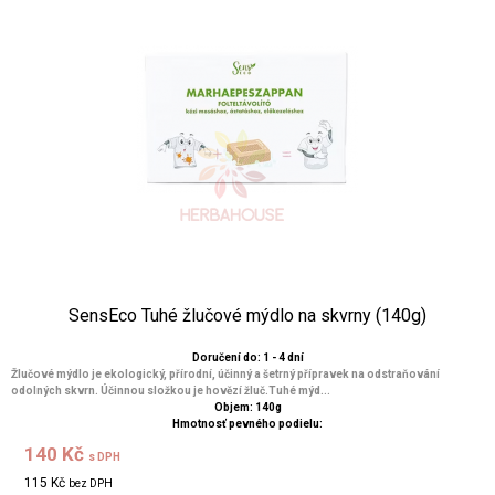
SensEco Tuhé žlučové mýdlo na skvrny (140g)
Doručení do: 1 - 4 dní
Žlučové mýdlo je ekologický, přírodní, účinný a šetrný přípravek na odstraňování
odolných skvrn. Účinnou složkou je hovězí žluč.Tuhé mýd...
Objem: 140g
Hmotnosť pevného podielu:
140 Kč
s DPH
115 Kč
bez DPH