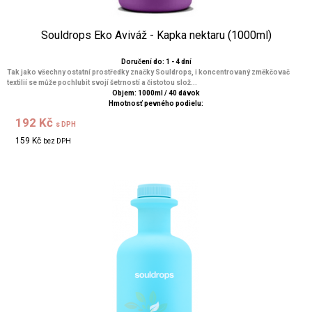
Souldrops Eko Aviváž - Kapka nektaru (1000ml)
Doručení do: 1 - 4 dní
Tak jako všechny ostatní prostředky značky Souldrops, i koncentrovaný změkčovač
textilií se může pochlubit svojí šetrností a čistotou slož...
Objem: 1000ml / 40 dávok
Hmotnosť pevného podielu:
192 Kč
s DPH
159 Kč
bez DPH