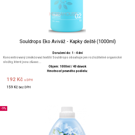
Souldrops Eko Aviváž - Kapky deště (1000ml)
Doručení do: 1 - 4 dní
Koncentrovaný změkčovač textilií Souldrops obsahuje jen rozložitelné organické
složky, které jsou z&aac...
Objem: 1000ml / 40 dávok
Hmotnosť pevného podielu:
192 Kč
s DPH
159 Kč
bez DPH
-9%