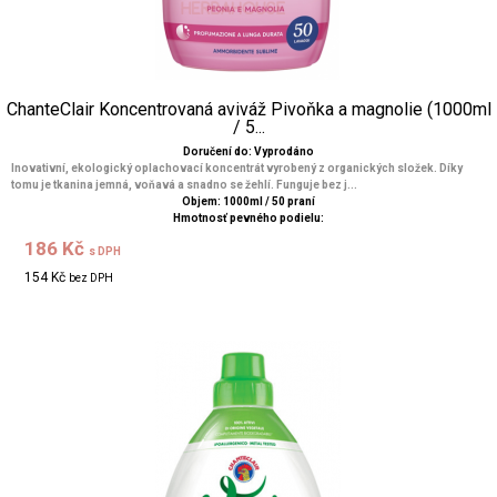
ChanteClair Koncentrovaná aviváž Pivoňka a magnolie (1000ml
/ 5...
Doručení do: Vyprodáno
Inovativní, ekologický oplachovací koncentrát vyrobený z organických složek. Díky
tomu je tkanina jemná, voňavá a snadno se žehlí. Funguje bez j...
Objem: 1000ml / 50 praní
Hmotnosť pevného podielu:
186 Kč
s DPH
154 Kč
bez DPH