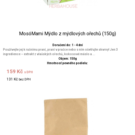
MosóMami Mýdlo z mýdlových ořechů (150g)
Doručení do: 1 - 4 dní
Používejte jej k ručnímu praní, praní v pračce nebo s ním ošetřujte skvrny! Jen 3
ingredience – extrakt z vlašských ořechů, kokosové máslo a ...
Objem: 150g
Hmotnosť pevného podielu:
159 Kč
s DPH
131 Kč
bez DPH