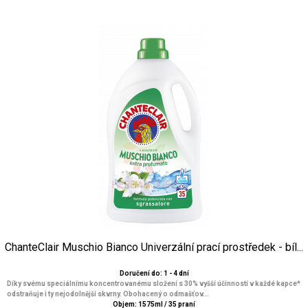
ChanteClair Muschio Bianco Univerzální prací prostředek - bíl...
Doručení do: 1 - 4 dní
Díky svému speciálnímu koncentrovanému složení s 30% vyšší účinností v každé kapce*
odstraňuje i ty nejodolnější skvrny. Obohacený o odmašťov...
Objem: 1575ml / 35 praní