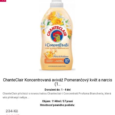
ChanteClair Koncentrovaná aviváž Pomerančový květ a narcis
(1...
Doručení do: 1 - 4 dní
ChanteClair přichází s novou řadou Chanteclair i Concentrati Profuma Biancheria, která
vás překvapí sv&ya...
Objem: 1140ml / 57 praní
Hmotnosť pevného podielu:
234 Kč