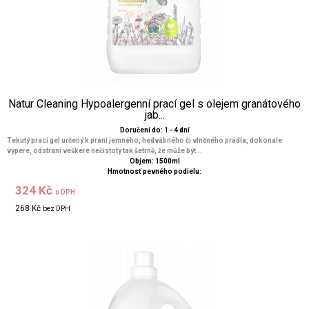
Natur Cleaning Hypoalergenní prací gel s olejem granátového
jab...
Doručení do: 1 - 4 dní
Tekutý prací gel určený k praní jemného, hedvábného či vlněného prádla, dokonale
vypere, odstraní veškeré nečistoty tak šetrně, že může být...
Objem: 1500ml
Hmotnosť pevného podielu:
324 Kč
s DPH
268 Kč
bez DPH