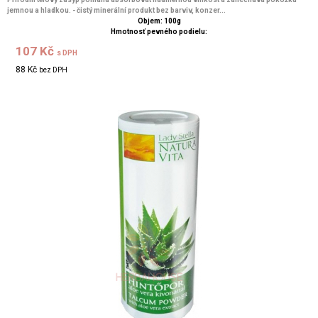
jemnou a hladkou. - čistý minerální produkt bez barviv, konzer...
Objem: 100g
Hmotnosť pevného podielu:
107 Kč
s DPH
88 Kč
bez DPH