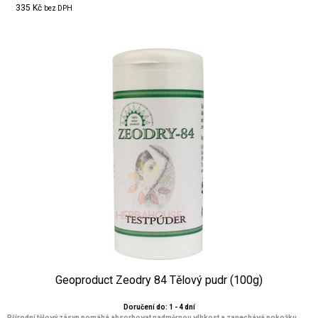
335 Kč
bez DPH
Geoproduct Zeodry 84 Tělový pudr (100g)
Doručení do: 1 - 4 dní
Přírodní tělový zásyp pomáhá absorbovat nadměrnou vlhkost a zanechává pokožku