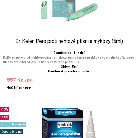
Dr. Kelen Pero proti nehtové plísni a mykózy (5ml)
Doručení do: 1 - 4 dní
Dr.Kelen pero proti nehtové plísni a mykózy je moderní a praktický kosmetický přípravek
určený pro cílenou péči o nehty postižené plísní. Již ...
Objem: 5ml
Hmotnosť pevného podielu:
557 Kč
s DPH
460 Kč
bez DPH
-13%
Akce
Najpredávanější
Doporučujeme