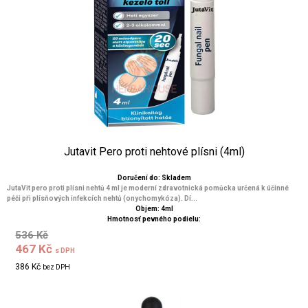
Jutavit Pero proti nehtové plísni (4ml)
Doručení do: Skladem
JutaVit pero proti plísni nehtů 4 ml je moderní zdravotnická pomůcka určená k účinné
péči při plísňových infekcích nehtů (onychomykóza). Dí...
Objem: 4ml
Hmotnosť pevného podielu:
536 Kč
467 Kč
s DPH
386 Kč
bez DPH