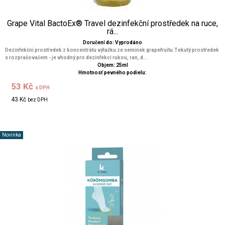
Grape Vital BactoEx® Travel dezinfekční prostředek na ruce,
rá...
Doručení do: Vyprodáno
Dezinfekční prostředek z koncentrátu výtažku ze semínek grapefruitu.Tekutý prostředek
s rozprašovačem - je vhodný pro dezinfekci rukou, ran, d...
Objem: 25ml
Hmotnosť pevného podielu:
53 Kč
s DPH
43 Kč
bez DPH
Novinka