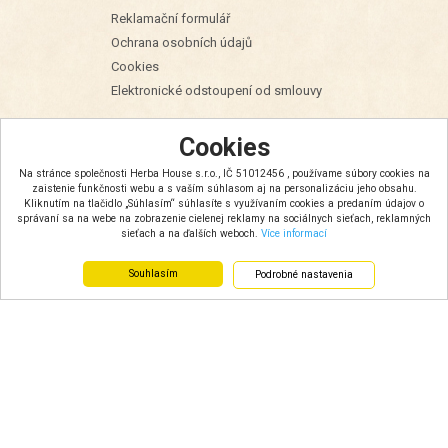
Reklamační formulář
Ochrana osobních údajů
Cookies
Elektronické odstoupení od smlouvy
Cookies
Ako nakupovať?
Na stránce společnosti Herba House s.r.o., IČ 51012456 , používame súbory cookies na
zaistenie funkčnosti webu a s vaším súhlasom aj na personalizáciu jeho obsahu.
Doprava a ceny
Kliknutím na tlačidlo „Súhlasím“ súhlasíte s využívaním cookies a predaním údajov o
správaní sa na webe na zobrazenie cielenej reklamy na sociálnych sieťach, reklamných
Ponuka spolupráce
sieťach a na ďalších weboch.
Více informací
Množstevní slevy
Souhlasím
Podrobné nastavenia