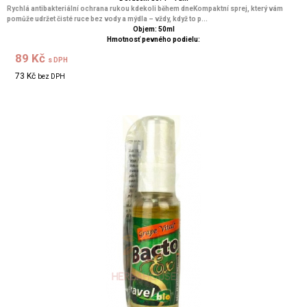
Rychlá antibakteriální ochrana rukou kdekoli během dneKompaktní sprej, který vám
pomůže udržet čisté ruce bez vody a mýdla – vždy, když to p...
Objem: 50ml
Hmotnosť pevného podielu:
89 Kč
s DPH
73 Kč
bez DPH