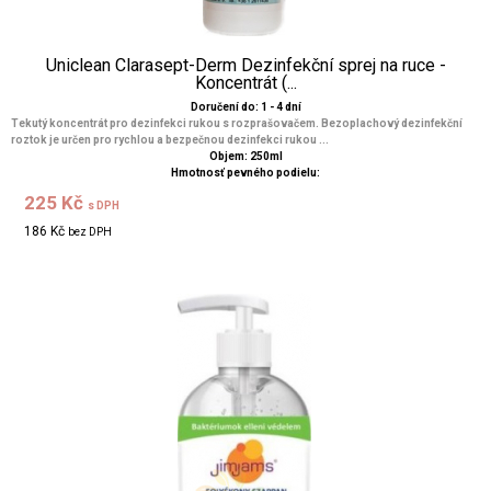
Uniclean Clarasept-Derm Dezinfekční sprej na ruce -
Koncentrát (...
Doručení do: 1 - 4 dní
Tekutý koncentrát pro dezinfekci rukou s rozprašovačem. Bezoplachový dezinfekční
roztok je určen pro rychlou a bezpečnou dezinfekci rukou ...
Objem: 250ml
Hmotnosť pevného podielu:
225 Kč
s DPH
186 Kč
bez DPH