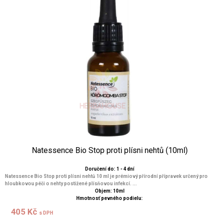
Natessence Bio Stop proti plísni nehtů (10ml)
Doručení do: 1 - 4 dní
Natessence Bio Stop proti plísni nehtů 10 ml je prémiový přírodní přípravek určený pro
hloubkovou péči o nehty postižené plísňovou infekcí. ...
Objem: 10ml
Hmotnosť pevného podielu:
405 Kč
s DPH