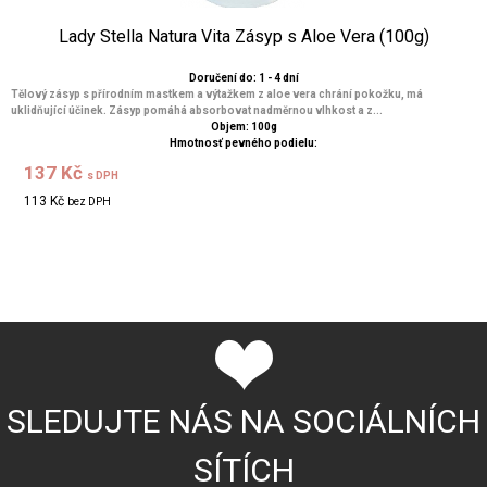
Lady Stella Natura Vita Zásyp s Aloe Vera (100g)
Doručení do: 1 - 4 dní
Tělový zásyp s přírodním mastkem a výtažkem z aloe vera chrání pokožku, má
uklidňující účinek. Zásyp pomáhá absorbovat nadměrnou vlhkost a z...
Objem: 100g
Hmotnosť pevného podielu:
137 Kč
s DPH
113 Kč
bez DPH
SLEDUJTE NÁS NA SOCIÁLNÍCH
SÍTÍCH