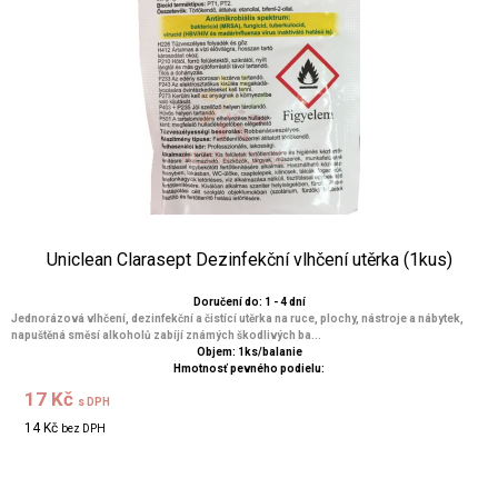
Uniclean Clarasept Dezinfekční vlhčení utěrka (1kus)
Doručení do: 1 - 4 dní
Jednorázová vlhčení, dezinfekční a čistící utěrka na ruce, plochy, nástroje a nábytek,
napuštěná směsí alkoholů zabíjí známých škodlivých ba...
Objem: 1ks/balanie
Hmotnosť pevného podielu:
17 Kč
s DPH
14 Kč
bez DPH