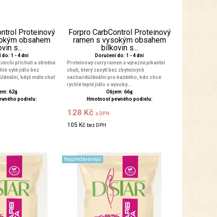
ntrol Proteinový
Forpro CarbControl Proteinový
sokým obsahem
ramen s vysokým obsahem
vin s...
bílkovin s...
do: 1 - 4 dní
Doručení do: 1 - 4 dní
imchi příchutí a středně
Proteinový curry ramen s výrazně pikantní
hlé syté jídlo bez
chutí, který zasytí bez zbytečných
Ideální, když máte chuť
sacharidůIdeální pro každého, kdo chce
rychlé teplé jídlo s vysoký...
em: 62g
Objem: 66g
evného podielu:
Hmotnosť pevného podielu:
128 Kč
s DPH
105 Kč
bez DPH
Najpredávanější