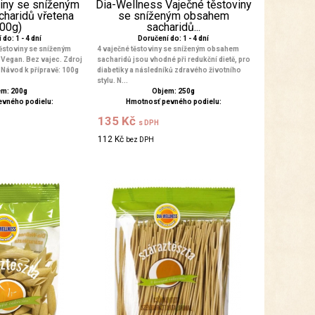
viny se sníženým
Dia-Wellness Vaječné těstoviny
haridů vřetena
se sníženým obsahem
200g)
sacharidů...
do: 1 - 4 dní
Doručení do: 1 - 4 dní
ěstoviny se sníženým
4 vaječné těstoviny se sníženým obsahem
Vegan. Bez vajec. Zdroj
sacharidů jsou vhodné při redukční dietě, pro
. Návod k přípravě: 100g
diabetiky a následníků zdravého životního
stylu. N...
m: 200g
Objem: 250g
evného podielu:
Hmotnosť pevného podielu:
135 Kč
s DPH
112 Kč
bez DPH