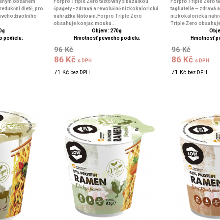
íženým obsahem
Forpro Triple Zero těstoviny s bazalkou
Forpro Triple Zero t
redukční dietě, pro
špagety - zdravá a revolučně nízkokalorická
tagliatelle – zdravá 
avého životního
náhražka těstovin.Forpro Triple Zero
nízkokalorická náhr
obsahuje konjac mouku...
Triple Zero obsahuje
0g
Objem: 270g
Obje
 podielu:
Hmotnosť pevného podielu:
Hmotnosť p
96 Kč
96 Kč
86 Kč
86 Kč
s DPH
s DPH
71 Kč
71 Kč
bez DPH
bez DPH