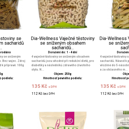
stoviny se
Dia-Wellness Vaječné těstoviny
Dia-Wellness 
m sacharidů
se sníženým obsahem
se sníže
..
sacharidů...
sach
yprodáno
Doručení do: 1 - 4 dní
Doručení 
ny se sníženým
4 vaječné těstoviny se sníženým obsahem
4 vaječné těstoviny
 Bez vajec. Zdroj
sacharidů jsou vhodné při redukční dietě, pro
sacharidů. Návod k p
d k přípravě: 100g
diabetiky a následníků zdravého životního
vložíme do 5-násobn
stylu. N...
a za občasného m...
0g
Objem: 250g
Obje
 podielu:
Hmotnosť pevného podielu:
Hmotnosť p
135 Kč
135 Kč
s DPH
s DPH
112 Kč
112 Kč
bez DPH
bez DPH