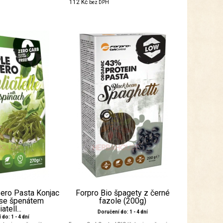
112 Kč
bez DPH
Zero Pasta Konjac
Forpro Bio špagety z černé
 se špenátem
fazole (200g)
iatell...
Doručení do: 1 - 4 dní
do: 1 - 4 dní