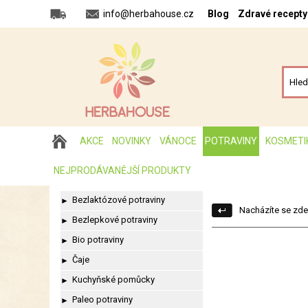
info@herbahouse.cz
Blog
Zdravé recepty
AKCE
NOVINKY
VÁNOCE
POTRAVINY
KOSMETI
NEJPRODÁVANĚJŠÍ PRODUKTY
Bezlaktózové potraviny
►
Nacházíte se zde
Bezlepkové potraviny
►
Bio potraviny
►
Čaje
►
Kuchyňské pomůcky
►
Paleo potraviny
►