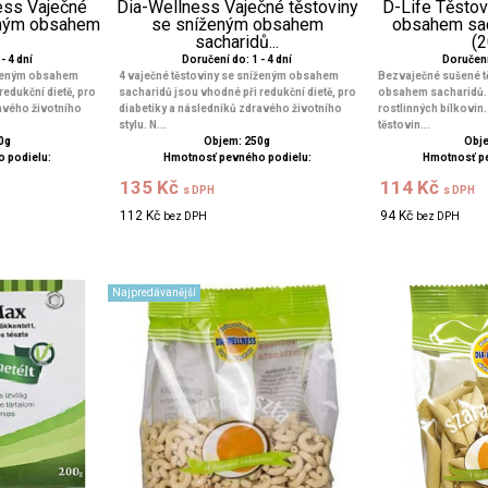
ess Vaječné
Dia-Wellness Vaječné těstoviny
D-Life Těsto
eným obsahem
se sníženým obsahem
obsahem sac
.
sacharidů...
(
- 4 dní
Doručení do: 1 - 4 dní
Doručení 
íženým obsahem
4 vaječné těstoviny se sníženým obsahem
Bezvaječné sušené t
redukční dietě, pro
sacharidů jsou vhodné při redukční dietě, pro
obsahem sacharidů. 
avého životního
diabetiky a následníků zdravého životního
rostlinných bílkovin
stylu. N...
těstovin...
0g
Objem: 250g
Obje
 podielu:
Hmotnosť pevného podielu:
Hmotnosť p
135 Kč
114 Kč
s DPH
s DPH
112 Kč
94 Kč
bez DPH
bez DPH
Najpredávanější