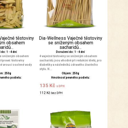
Vaječné těstoviny
Dia-Wellness Vaječné těstoviny
ným obsahem
se sníženým obsahem
aridů...
sacharidů...
do: 1 - 4 dní
Doručení do: 1 - 4 dní
 se sníženým obsahem
4 vaječné těstoviny se sníženým obsahem
řípravě: těstoviny
sacharidů jsou vhodné při redukční dietě, pro
é vroucí osolené vody
diabetiky a následníků zdravého životního
stylu. N...
m: 250g
Objem: 250g
evného podielu:
Hmotnosť pevného podielu:
135 Kč
s DPH
112 Kč
bez DPH