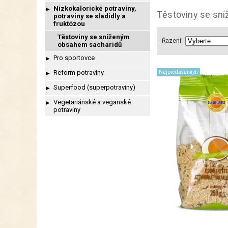
Nízkokalorické potraviny,
►
Těstoviny se sn
potraviny se sladidly a
fruktózou
Těstoviny se sníženým
Řazení:
obsahem sacharidů
Pro sportovce
►
Reform potraviny
Najpredávanější
►
Superfood (superpotraviny)
►
Vegetariánské a veganské
►
potraviny