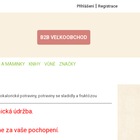
|
Přihlášení
Registrace
B2B VEĽKOOBCHOD
I A MAMINKY
KNIHY
VŮNĚ
ZNAČKY
okalorické potraviny, potraviny se sladidly a fruktózou
ická údržba.
e za vaše pochopení.