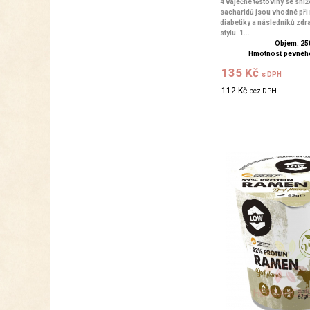
4 vaječné těstoviny se sn
sacharidů jsou vhodné při 
diabetiky a následníků zdr
stylu. 1...
Objem: 25
Hmotnosť pevného
135 Kč
s DPH
112 Kč
bez DPH