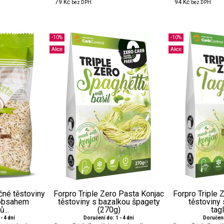
79 Kč
94 Kč
bez DPH
bez DPH
-10%
-10%
Akce
Akce
čné těstoviny
Forpro Triple Zero Pasta Konjac
Forpro Triple 
 obsahem
těstoviny s bazalkou špagety
těstoviny
...
(270g)
tagl
- 4 dní
Doručení do: 1 - 4 dní
Doručení 