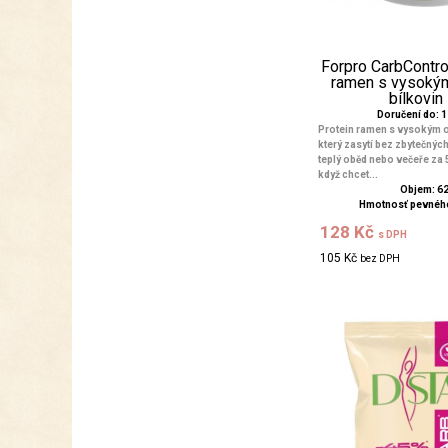
Forpro CarbContro
ramen s vysok
bílkovin s
Doručení do: 1 
Protein ramen s vysokým 
který zasytí bez zbytečnýc
teplý oběd nebo večeře za 5
když chcet...
Objem: 6
Hmotnosť pevného
128 Kč
s DPH
105 Kč
bez DPH