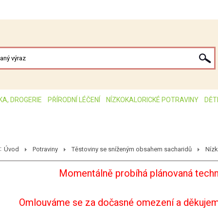
KA, DROGERIE
PŘÍRODNÍ LÉČENÍ
NÍZKOKALORICKÉ POTRAVINY
DĚT
:
Úvod
Potraviny
Těstoviny se sníženým obsahem sacharidů
Nízk
Momentálně probíhá plánovaná techn
Omlouváme se za dočasné omezení a děkujem