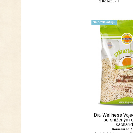
112 Kč
bez DPH
Najpredávanější
Dia-Wellness Vaje
se sníženým
sacharidů
Doručení do: 1 