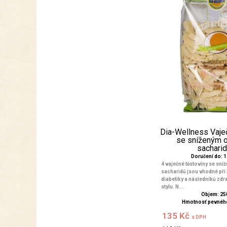
Dia-Wellness Vaje
se sníženým
sacharidů
Doručení do: 1 
4 vaječné těstoviny se sn
sacharidů jsou vhodné při 
diabetiky a následníků zdr
stylu. N...
Objem: 25
Hmotnosť pevného
135 Kč
s DPH