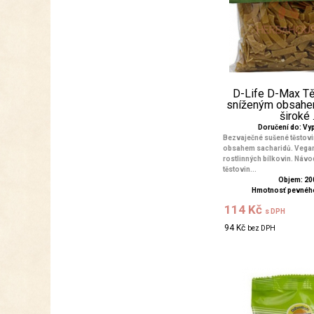
D-Life D-Max Tě
sníženým obsahe
široké .
Doručení do: V
Bezvaječné sušené těstovi
obsahem sacharidů. Vegan.
rostlinných bílkovin. Návo
těstovin...
Objem: 20
Hmotnosť pevného
114 Kč
s DPH
94 Kč
bez DPH