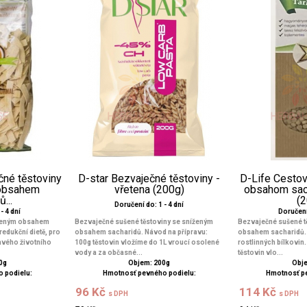
čné těstoviny
D-star Bezvaječné těstoviny -
D-Life Cesto
 obsahem
vřetena (200g)
obsahom sac
...
(
Doručení do: 1 - 4 dní
- 4 dní
Doručení 
íženým obsahem
Bezvaječné sušené těstoviny se sníženým
Bezvaječné sušené t
redukční dietě, pro
obsahem sacharidů. Návod na přípravu:
obsahem sacharidů.
avého životního
100g těstovin vložíme do 1L vroucí osolené
rostlinných bílkovin
vody a za občasné...
těstovin vlo...
0g
Objem: 200g
Obje
 podielu:
Hmotnosť pevného podielu:
Hmotnosť p
96 Kč
114 Kč
s DPH
s DPH