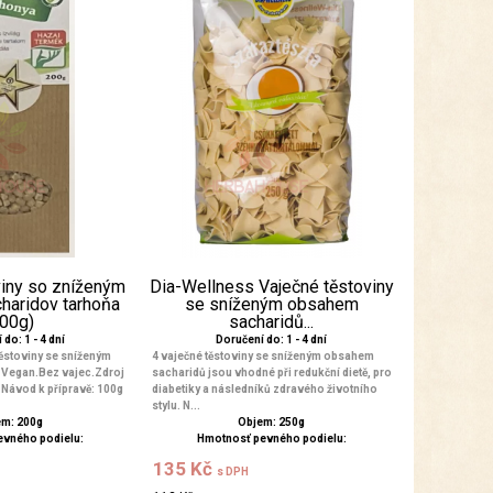
viny so zníženým
Dia-Wellness Vaječné těstoviny
haridov tarhoňa
se sníženým obsahem
200g)
sacharidů...
do: 1 - 4 dní
Doručení do: 1 - 4 dní
ěstoviny se sníženým
4 vaječné těstoviny se sníženým obsahem
 Vegan.Bez vajec.Zdroj
sacharidů jsou vhodné při redukční dietě, pro
. Návod k přípravě: 100g
diabetiky a následníků zdravého životního
stylu. N...
m: 200g
Objem: 250g
evného podielu:
Hmotnosť pevného podielu:
135 Kč
s DPH