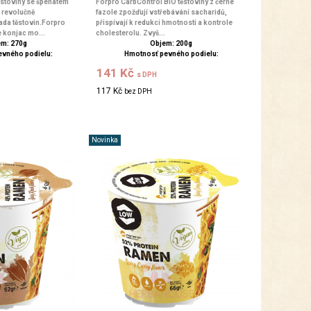
ěstoviny se špenátem
Forpro CarbControl BIO těstoviny z černé
a revolučně
fazole zpožďují vstřebávání sacharidů,
ada těstovin.Forpro
přispívají k redukci hmotnosti a kontrole
 konjac mo...
cholesterolu. Zvyš...
m: 270g
Objem: 200g
evného podielu:
Hmotnosť pevného podielu:
141 Kč
s DPH
117 Kč
bez DPH
Novinka