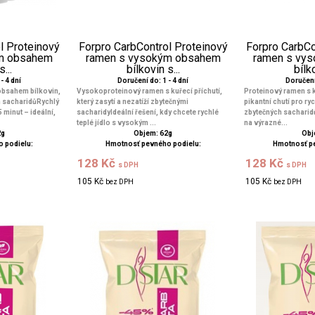
l Proteinový
Forpro CarbControl Proteinový
Forpro CarbCo
ým obsahem
ramen s vysokým obsahem
ramen s vy
...
bílkovin s...
bílko
- 4 dní
Doručení do: 1 - 4 dní
Doručení 
obsahem bílkovin,
Vysokoproteinový ramen s kuřecí příchutí,
Proteinový ramen s k
h sacharidůRychlý
který zasytí a nezatíží zbytečnými
pikantní chutí pro ryc
 minut – ideální,
sacharidyIdeální řešení, kdy chcete rychlé
zbytečných sacharidů
teplé jídlo s vysokým ...
na výrazné...
2g
Objem: 62g
Obj
 podielu:
Hmotnosť pevného podielu:
Hmotnosť p
128 Kč
128 Kč
s DPH
s DPH
105 Kč
105 Kč
bez DPH
bez DPH