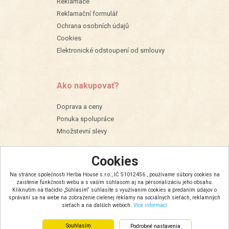
Reklamace
Reklamační formulář
Ochrana osobních údajů
Cookies
Elektronické odstoupení od smlouvy
Ako nakupovať?
Doprava a ceny
Ponuka spolupráce
Množstevní slevy
Cookies
Na stránce společnosti Herba House s.r.o., IČ 51012456 , používame súbory cookies na
zaistenie funkčnosti webu a s vaším súhlasom aj na personalizáciu jeho obsahu.
Kliknutím na tlačidlo „Súhlasím“ súhlasíte s využívaním cookies a predaním údajov o
správaní sa na webe na zobrazenie cielenej reklamy na sociálnych sieťach, reklamných
sieťach a na ďalších weboch.
Více informací
Souhlasím
Podrobné nastavenia