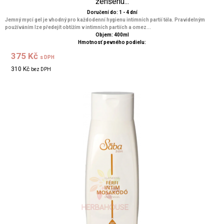
ženšenu...
Doručení do: 1 - 4 dní
Jemný mycí gel je vhodný pro každodenní hygienu intimních partií těla. Pravidelným
používáním lze předejít obtížím v intimních partiích a omez...
Objem: 400ml
Hmotnosť pevného podielu:
375 Kč
s DPH
310 Kč
bez DPH