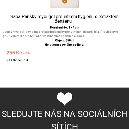
Sába Pánský mycí gel pro intimní hygienu s extraktem
ženšenu...
Doručení do: 1 - 4 dní
Jemný mycí gel je vhodný pro každodenní hygienu intimních partií těla. Pravidelným
používáním lze předejít obtížím v intimních partiích a omez...
Objem: 250ml
Hmotnosť pevného podielu:
255 Kč
s DPH
211 Kč
bez DPH
SLEDUJTE NÁS NA SOCIÁLNÍCH
SÍTÍCH