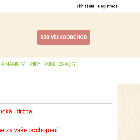
|
Přihlášení
Registrace
B2B VEĽKOOBCHOD
I A MAMINKY
KNIHY
VŮNĚ
ZNAČKY
ická údržba.
e za vaše pochopení.