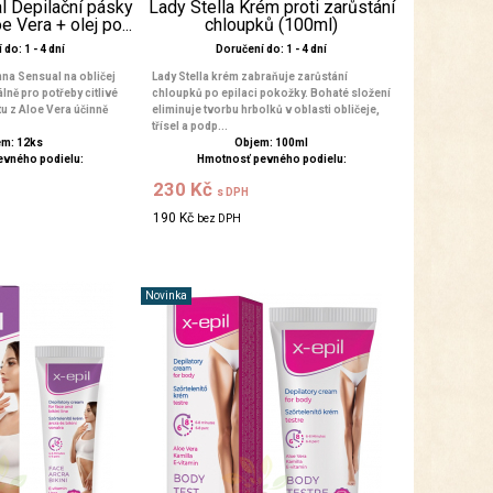
l Depilační pásky
Lady Stella Krém proti zarůstání
e Vera + olej po...
chloupků (100ml)
do: 1 - 4 dní
Doručení do: 1 - 4 dní
na Sensual na obličej
Lady Stella krém zabraňuje zarůstání
lně pro potřeby citlivé
chloupků po epilaci pokožky. Bohaté složení
tu z Aloe Vera účinně
eliminuje tvorbu hrbolků v oblasti obličeje,
třísel a podp...
m: 12ks
Objem: 100ml
evného podielu:
Hmotnosť pevného podielu:
230 Kč
s DPH
190 Kč
bez DPH
Novinka