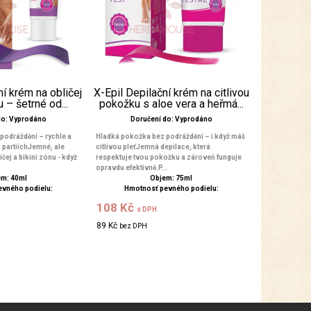
ní krém na obličej
X-Epil Depilační krém na citlivou
u – šetrné od...
pokožku s aloe vera a heřmá...
do: Vyprodáno
Doručení do: Vyprodáno
podráždění – rychle a
Hladká pokožka bez podráždění – i když máš
h partiíchJemné, ale
citlivou pleťJemná depilace, která
ičej a bikini zónu - když
respektuje tvou pokožku a zároveň funguje
opravdu efektivně.P...
m: 40ml
Objem: 75ml
evného podielu:
Hmotnosť pevného podielu:
108 Kč
s DPH
89 Kč
bez DPH