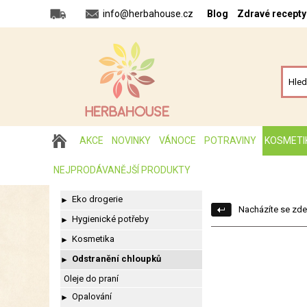
info@herbahouse.cz
Blog
Zdravé recepty
AKCE
NOVINKY
VÁNOCE
POTRAVINY
KOSMETI
NEJPRODÁVANĚJŠÍ PRODUKTY
Eko drogerie
►
Nacházíte se zde
Hygienické potřeby
►
Kosmetika
►
Odstranění chloupků
►
Oleje do praní
Opalování
►