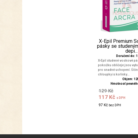
X-Epil Premium So
pásky se studený
depi...
Doručení do: 1 
X-Epil studené voskové pás
pokožku obličeje jsou vy
pro snadné uchopení. Účin
chloupky is kořínky...
Objem: 12
Hmotnosť pevného
129 Kč
117 Kč
s DPH
97 Kč
bez DPH