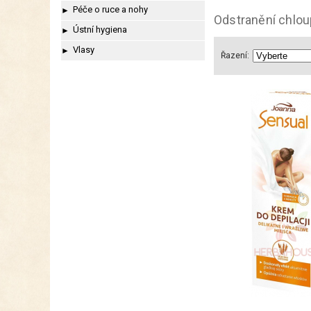
Péče o ruce a nohy
►
Odstranění chlo
Ústní hygiena
►
Vlasy
►
Řazení: