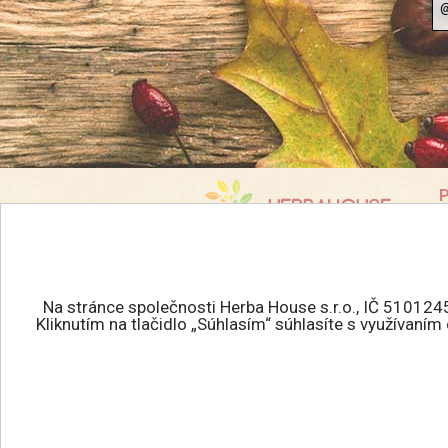
P
K
info@herbahouse.cz
O
P
Všechna práva vyhrazena.
Na stránce společnosti Herba House s.r.o., IČ 510124
J
HERBAHOUSE.cz © 2026
Kliknutím na tlačidlo „Súhlasím“ súhlasíte s využívaní
R
Tvorba eshopu
:
R
MEDIAHELP.sk
O
C
E