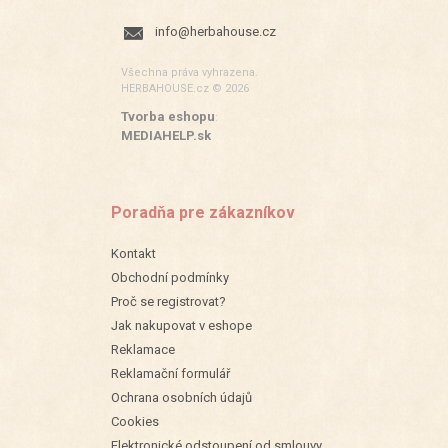
info@herbahouse.cz
Všechna práva vyhrazena.
HERBAHOUSE.cz © 2026
Tvorba eshopu
:
MEDIAHELP.sk
Poradňa pre zákazníkov
Kontakt
Obchodní podmínky
Proč se registrovat?
Jak nakupovat v eshope
Reklamace
Reklamační formulář
Ochrana osobních údajů
Cookies
Elektronické odstoupení od smlouvy