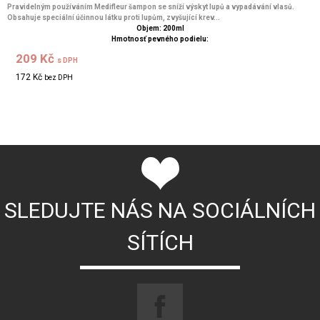
Pravidelným používáním Medifleur šampon se sníží výskyt lupů a vypadávání vlasů.
Obsahuje speciální účinnou látku proti lupům, zvyšující krev...
Objem: 200ml
Hmotnosť pevného podielu:
209 Kč
s DPH
172 Kč
bez DPH
SLEDUJTE NÁS NA SOCIÁLNÍCH
SÍTÍCH