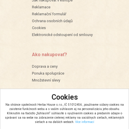
Jak nakupovat v eshope
Reklamace
Reklamační formulář
Ochrana osobních údajů
Cookies
Elektronické odstoupení od smlouvy
Ako nakupovať?
Doprava a ceny
Ponuka spolupráce
Množstevní slevy
Cookies
Na stránce společnosti Herba House s.r.o., IČ 51012456 , používame súbory cookies na
zaistenie funkčnosti webu a s vaším súhlasom aj na personalizáciu jeho obsahu.
Kliknutím na tlačidlo „Súhlasím“ súhlasíte s využívaním cookies a predaním údajov o
správaní sa na webe na zobrazenie cielenej reklamy na sociálnych sieťach, reklamných
sieťach a na ďalších weboch.
Více informací