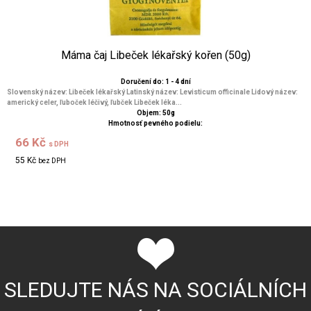
Máma čaj Libeček lékařský kořen (50g)
Doručení do: 1 - 4 dní
Slovenský název: Libeček lékařský Latinský název: Levisticum officinale Lidový název:
americký celer, ľuboček léčivý, ľubček Libeček léka...
Objem: 50g
Hmotnosť pevného podielu:
66 Kč
s DPH
55 Kč
bez DPH
SLEDUJTE NÁS NA SOCIÁLNÍCH