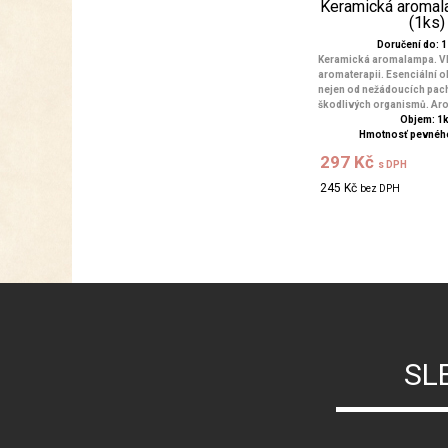
Keramická aroma
(1ks)
Doručení do: 1 
Keramická aromalampa. V
aromaterapii. Esenciální ol
nejen od nežádoucích pach
škodlivých organismů. Aro.
Objem: 1
Hmotnosť pevného
297 Kč
s DPH
245 Kč
bez DPH
SL