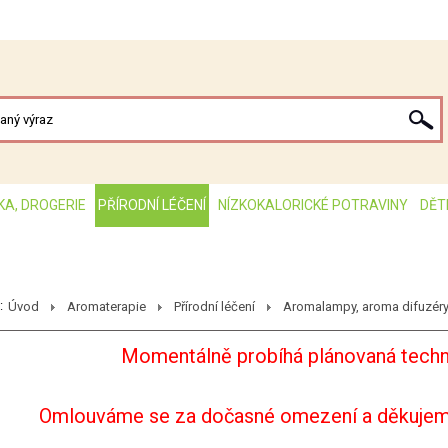
KA, DROGERIE
PŘÍRODNÍ LÉČENÍ
NÍZKOKALORICKÉ POTRAVINY
DĚT
:
Úvod
Aromaterapie
Přírodní léčení
Aromalampy, aroma difuzér
Momentálně probíhá plánovaná techn
Omlouváme se za dočasné omezení a děkujem