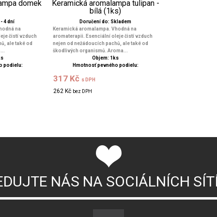
lampa domek
Keramická aromalampa tulipan -
bílá (1ks)
- 4 dní
Doručení do: Skladem
hodná na
Keramická aromalampa. Vhodná na
eje čistí vzduch
aromaterapii. Esenciální oleje čistí vzduch
ů, ale také od
nejen od nežádoucích pachů, ale také od
..
škodlivých organismů. Aroma...
ks
Objem: 1ks
 podielu:
Hmotnosť pevného podielu:
317 Kč
s DPH
262 Kč
bez DPH
EDUJTE NÁS NA SOCIÁLNÍCH SÍT