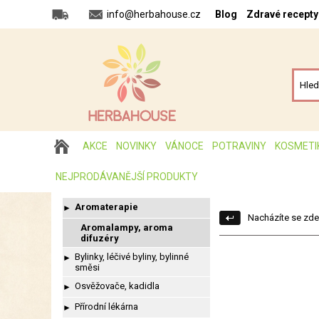
info@herbahouse.cz
Blog
Zdravé recepty
AKCE
NOVINKY
VÁNOCE
POTRAVINY
KOSMETI
NEJPRODÁVANĚJŠÍ PRODUKTY
Aromaterapie
►
Nacházíte se zde
Aromalampy, aroma
difuzéry
Bylinky, léčivé byliny, bylinné
►
směsi
Osvěžovače, kadidla
►
Přírodní lékárna
►