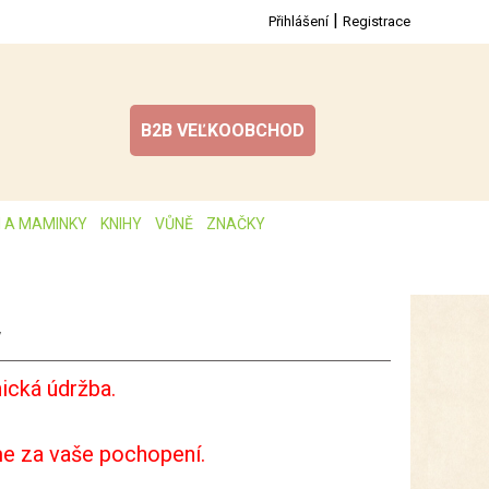
|
Přihlášení
Registrace
B2B VEĽKOOBCHOD
I A MAMINKY
KNIHY
VŮNĚ
ZNAČKY
y
ická údržba.
e za vaše pochopení.