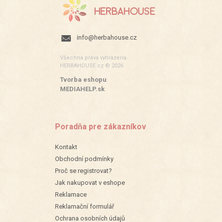
info@herbahouse.cz
Všechna práva vyhrazena.
HERBAHOUSE.cz © 2026
Tvorba eshopu
:
MEDIAHELP.sk
Poradňa pre zákazníkov
Kontakt
Obchodní podmínky
Proč se registrovat?
Jak nakupovat v eshope
Reklamace
Reklamační formulář
Ochrana osobních údajů