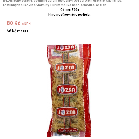
Bezvaječné sušené, pšeničné durum těstoviny jsou zdrojem energie, sacharidů,
rostlinných bílkovin a vlákniny. Durum mouka nebo semolina se získ...
Objem: 500g
Hmotnosť pevného podielu:
80 Kč
s DPH
66 Kč
bez DPH