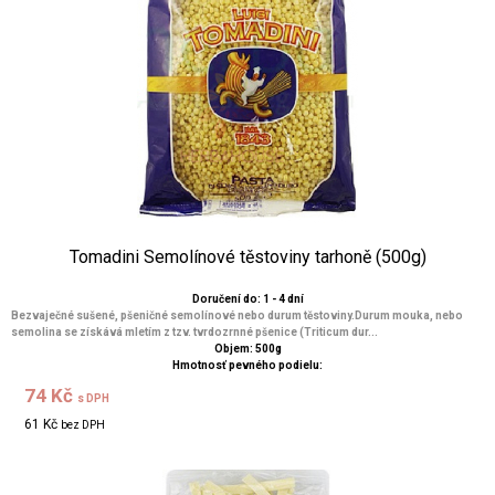
Tomadini Semolínové těstoviny tarhoně (500g)
Doručení do: 1 - 4 dní
Bezvaječné sušené, pšeničné semolínové nebo durum těstoviny.Durum mouka, nebo
semolina se získává mletím z tzv. tvrdozrnné pšenice (Triticum dur...
Objem: 500g
Hmotnosť pevného podielu:
74 Kč
s DPH
61 Kč
bez DPH