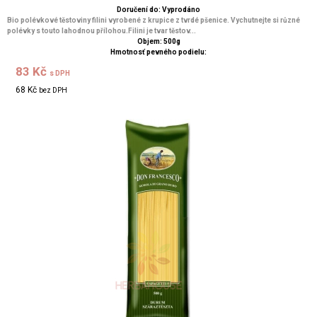
Doručení do: Vyprodáno
Bio polévkové těstoviny filini vyrobené z krupice z tvrdé pšenice. Vychutnejte si různé
polévky s touto lahodnou přílohou.Filini je tvar těstov...
Objem: 500g
Hmotnosť pevného podielu:
83 Kč
s DPH
68 Kč
bez DPH