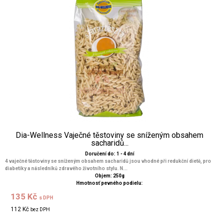
Dia-Wellness Vaječné těstoviny se sníženým obsahem
sacharidů...
Doručení do: 1 - 4 dní
4 vaječné těstoviny se sníženým obsahem sacharidů jsou vhodné při redukční dietě, pro
diabetiky a následníků zdravého životního stylu. N...
Objem: 250g
Hmotnosť pevného podielu:
135 Kč
s DPH
112 Kč
bez DPH