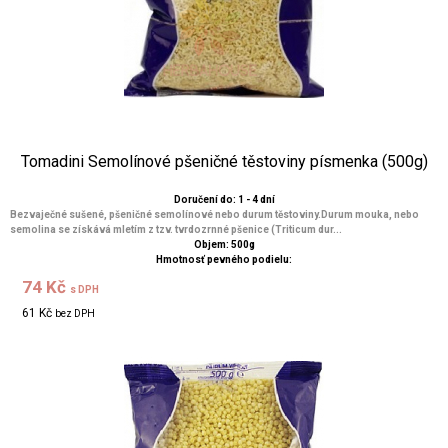
Tomadini Semolínové pšeničné těstoviny písmenka (500g)
Doručení do: 1 - 4 dní
Bezvaječné sušené, pšeničné semolínové nebo durum těstoviny.Durum mouka, nebo
semolina se získává mletím z tzv. tvrdozrnné pšenice (Triticum dur...
Objem: 500g
Hmotnosť pevného podielu:
74 Kč
s DPH
61 Kč
bez DPH