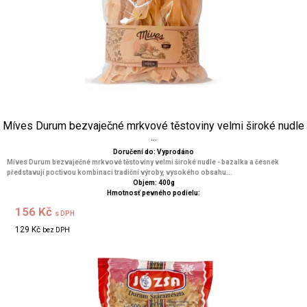
Míves Durum bezvaječné mrkvové těstoviny velmi široké nudle
...
Doručení do: Vyprodáno
Míves Durum bezvaječné mrkvové těstoviny velmi široké nudle - bazalka a česnek
představují poctivou kombinaci tradiční výroby, vysokého obsahu...
Objem: 400g
Hmotnosť pevného podielu:
156 Kč
s DPH
129 Kč
bez DPH