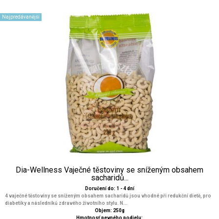
Najpredávanější
Dia-Wellness Vaječné těstoviny se sníženým obsahem
sacharidů...
Doručení do: 1 - 4 dní
4 vaječné těstoviny se sníženým obsahem sacharidů jsou vhodné při redukční dietě, pro
diabetiky a následníků zdravého životního stylu. N...
Objem: 250g
Hmotnosť pevného podielu: