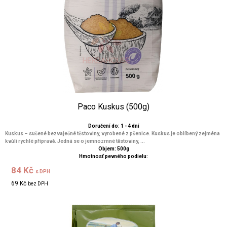
Paco Kuskus (500g)
Doručení do: 1 - 4 dní
Kuskus – sušené bezvaječné těstoviny, vyrobené z pšenice. Kuskus je oblíbený zejména
kvůli rychlé přípravě. Jedná se o jemnozrnné těstoviny, ...
Objem: 500g
Hmotnosť pevného podielu:
84 Kč
s DPH
69 Kč
bez DPH