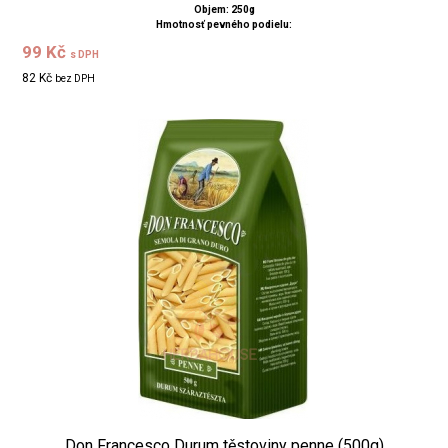
Objem: 250g
Hmotnosť pevného podielu:
99 Kč
s DPH
82 Kč
bez DPH
Don Francesco Durum těstoviny penne (500g)