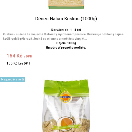
Dénes Natura Kuskus (1000g)
Doručení do: 1 - 4 dní
Kuskus - sušené bezvaječné těstoviny, vyrobené z pšenice. Kuskus je oblíbený najme
kvůli rychlé přípravě. Jedná se o jemnozrnné těstoviny, kt...
Objem: 1000g
Hmotnosť pevného podielu:
164 Kč
s DPH
135 Kč
bez DPH
Najpredávanější