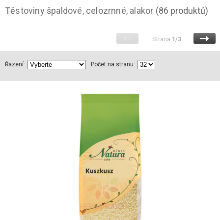
Těstoviny špaldové, celozrnné, alakor
(86 produktů)
Strana
1/3
Řazení:
Počet na stranu: