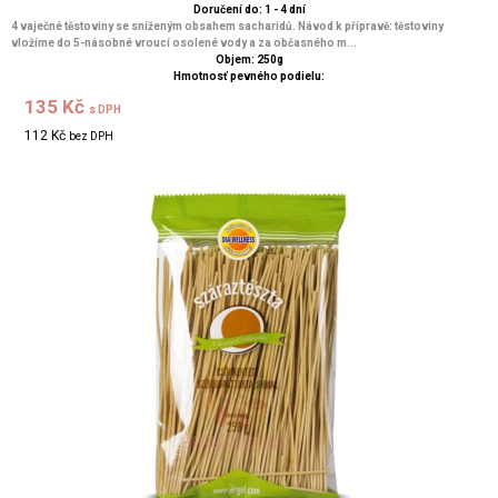
Doručení do: 1 - 4 dní
4 vaječné těstoviny se sníženým obsahem sacharidů. Návod k přípravě: těstoviny
vložíme do 5-násobné vroucí osolené vody a za občasného m...
Objem: 250g
Hmotnosť pevného podielu:
135 Kč
s DPH
112 Kč
bez DPH