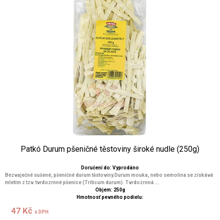
Patkó Durum pšeničné těstoviny široké nudle (250g)
Doručení do: Vyprodáno
Bezvaječné sušené, pšeničné durum těstoviny.Durum mouka, nebo semolina se získává
mletím z tzv. tvrdozrnné pšenice (Triticum durum). Tvrdozrnná ...
Objem: 250g
Hmotnosť pevného podielu:
47 Kč
s DPH