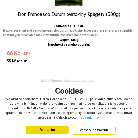
Don Francesco Durum těstoviny špagety (500g)
Doručení do: 1 - 4 dní
Bezvaječné sušené semolinová nebo durum těstoviny jsou zdrojem energie, sacharidů,
rostlinných bílkovin a vlákniny. Durum mouka nebo semolina se...
Objem: 500g
Hmotnosť pevného podielu:
66 Kč
s DPH
55 Kč
bez DPH
Cookies
Na stránce společnosti Herba House s.r.o., IČ 51012456 , používame súbory cookies na
zaistenie funkčnosti webu a s vaším súhlasom aj na personalizáciu jeho obsahu.
Kliknutím na tlačidlo „Súhlasím“ súhlasíte s využívaním cookies a predaním údajov o
správaní sa na webe na zobrazenie cielenej reklamy na sociálnych sieťach, reklamných
sieťach a na ďalších weboch.
Více informací
Souhlasím
Podrobné nastavenia