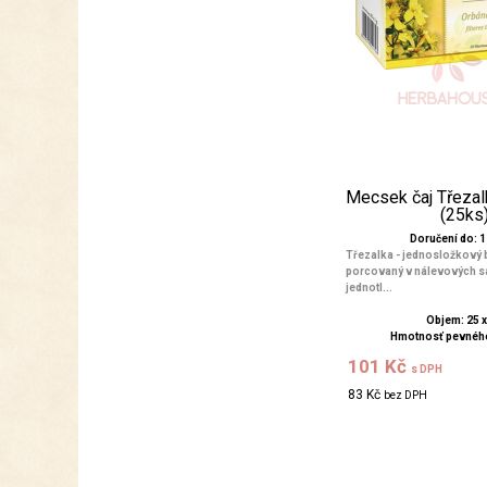
Mecsek čaj Třezal
(25ks
Doručení do: 1 
Třezalka - jednosložkový b
porcovaný v nálevových s
jednotl...
Objem: 25 x
Hmotnosť pevného
101 Kč
s DPH
83 Kč
bez DPH