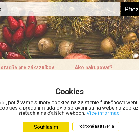
oradňa pre zákazníkov
Ako nakupovať?
ontakt
Doprava a ceny
bchodní podmínky
Ponuka spolupráce
Cookies
roč se registrovat?
Množstevní slevy
56 , používame súbory cookies na zaistenie funkčnosti webu
ak nakupovat v eshope
m cookies a predaním údajov o správaní sa na webe na zobraz
eklamace
sieťach a na ďalších weboch.
Více informací
eklamační formulář
chrana osobních údajů
Souhlasím
Podrobné nastavenia
ookies