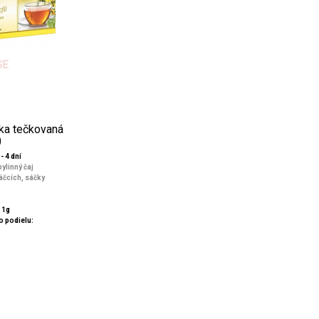
ka tečkovaná
)
- 4 dní
ylinný čaj
áčcích, sáčky
 1g
 podielu: