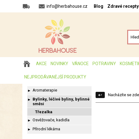
info@herbahouse.cz
Blog
Zdravé recepty
AKCE
NOVINKY
VÁNOCE
POTRAVINY
KOSMETI
NEJPRODÁVANĚJŠÍ PRODUKTY
Aromaterapie
►
Nacházíte se zde
Bylinky, léčivé byliny, bylinné
►
směsi
Třezalka
Osvěžovače, kadidla
►
Přírodní lékárna
►