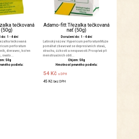
zalka tečkovaná
Adamo-fitt Třezalka tečkovaná
 (50g)
nať (50g)
do: 1 - 4 dní
Doručení do: 1 - 4 dní
ezalka tečkovaná
Latinský název: Hypericum perforatumMůže
ericum perforatum
pomáhat zbavovat se depresivních stavů,
ník, dieravec, kořen
strachu, úzkosti a nespavosti.Prospívá při
, svato...
menstruačních obtí...
em: 50g
Objem: 50g
evného podielu:
Hmotnosť pevného podielu:
54 Kč
s DPH
45 Kč
bez DPH