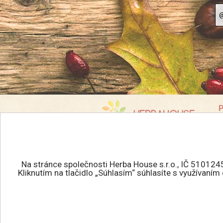
P
K
info@herbahouse.cz
O
P
Všechna práva vyhrazena.
Na stránce společnosti Herba House s.r.o., IČ 510124
J
HERBAHOUSE.cz © 2026
Kliknutím na tlačidlo „Súhlasím“ súhlasíte s využívaní
R
Tvorba eshopu
:
R
MEDIAHELP.sk
O
C