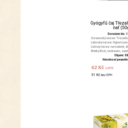
Gyógyfű čaj Třeza
nať (50
Doručení do: 1 
Slovenský název: Třezalk
Latinský název: Hypericum
Lidový název: čarověník, d
Matky Boží, laskavec, svat
Objem: 5
Hmotnosť pevného
62 Kč
s DPH
51 Kč
bez DPH