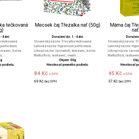
lka tečkovaná
Mecsek čaj Třezalka nať (50g)
Máma čaj Tře
g)
nať
- 4 dní
Doručení do: 1 - 4 dní
Doručení 
a tečkovaná
Slovenský název: Třezalka tečkovaná
Slovenský název: Tř
 perforatum
Latinský název: Hypericum perforatum
Latinský název: Hyp
ieravec, kořen
Lidový název: čarověník, dieravec, kořen
Lidový název: čarově
o...
Matky Boží, laskavec, svato...
Matky Boží, laskavec
0g
Objem: 50g
Obj
 podielu:
Hmotnosť pevného podielu:
Hmotnosť p
84 Kč
45 Kč
s DPH
s DPH
69 Kč
37 Kč
bez DPH
bez DPH