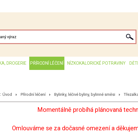
KA, DROGERIE
PŘÍRODNÍ LÉČENÍ
NÍZKOKALORICKÉ POTRAVINY
DĚT
:
Úvod
Přírodní léčení
Bylinky, léčivé byliny, bylinné směsi
Třezalk
Momentálně probíhá plánovaná techn
Omlouváme se za dočasné omezení a děkujem