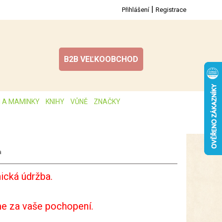
|
Přihlášení
Registrace
B2B VEĽKOOBCHOD
I A MAMINKY
KNIHY
VŮNĚ
ZNAČKY
a
ická údržba.
e za vaše pochopení.