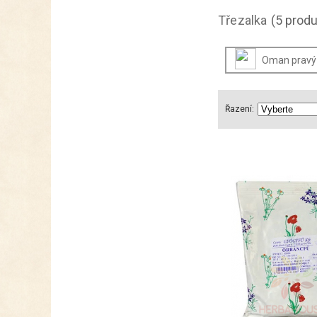
Třezalka
(5 produ
Oman pravý
Řazení: