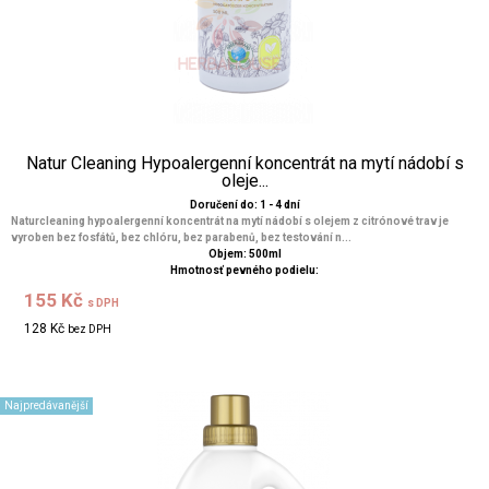
Natur Cleaning Hypoalergenní koncentrát na mytí nádobí s
oleje...
Doručení do: 1 - 4 dní
Naturcleaning hypoalergenní koncentrát na mytí nádobí s olejem z citrónové trav je
vyroben bez fosfátů, bez chlóru, bez parabenů, bez testování n...
Objem: 500ml
Hmotnosť pevného podielu:
155 Kč
s DPH
128 Kč
bez DPH
Najpredávanější