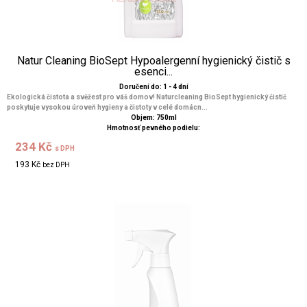
Natur Cleaning BioSept Hypoalergenní hygienický čistič s
esenci...
Doručení do: 1 - 4 dní
Ekologická čistota a svěžest pro váš domov! Naturcleaning BioSept hygienický čistič
poskytuje vysokou úroveň hygieny a čistoty v celé domácn...
Objem: 750ml
Hmotnosť pevného podielu:
234 Kč
s DPH
193 Kč
bez DPH