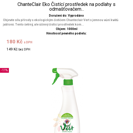
ChanteClair Eko Čistící prostředek na podlahy s
odmašťovačem...
Doručení do: Vyprodáno
Objevte sílu přírody s ekologickým čističem Chanteclair Vert s jemnou vůní květů
jabloně. Tento šetrný, ale účinný čistící prostředek kom...
Objem: 1000ml
Hmotnosť pevného podielu:
180 Kč
s DPH
149 Kč
bez DPH
-11%