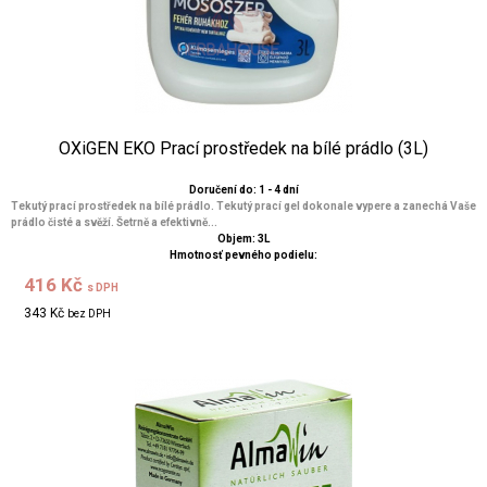
OXiGEN EKO Prací prostředek na bílé prádlo (3L)
Doručení do: 1 - 4 dní
Tekutý prací prostředek na bílé prádlo. Tekutý prací gel dokonale vypere a zanechá Vaše
prádlo čisté a svěží. Šetrně a efektivně...
Objem: 3L
Hmotnosť pevného podielu:
416 Kč
s DPH
343 Kč
bez DPH