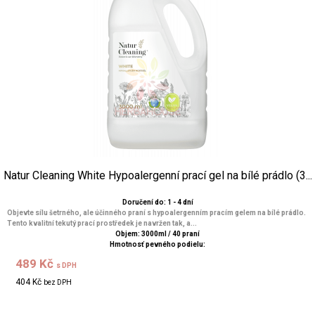
Natur Cleaning White Hypoalergenní prací gel na bílé prádlo (3...
Doručení do: 1 - 4 dní
Objevte sílu šetrného, ale účinného praní s hypoalergenním pracím gelem na bílé prádlo.
Tento kvalitní tekutý prací prostředek je navržen tak, a...
Objem: 3000ml / 40 praní
Hmotnosť pevného podielu:
489 Kč
s DPH
404 Kč
bez DPH