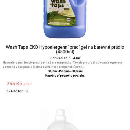
Wash Taps EKO Hypoalergenní prací gel na barevné prádlo
(4500ml)
Doručení do: 1 - 4 dní
Hypoalergenní tekutý prací gel na barevné prádlo. Tekutý prací gel dokonale vypere a
zanechá Vaše prádlo čisté a svěží. Hypoalergenní. Šetrně...
Objem: 4500ml + 60 praní
Hmotnosť pevného podielu:
755 Kč
s DPH
624 Kč
bez DPH