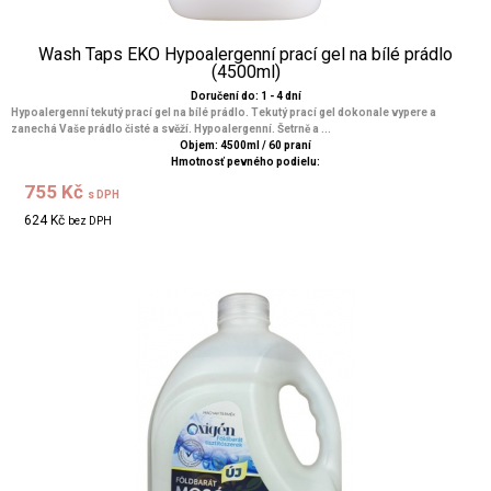
Wash Taps EKO Hypoalergenní prací gel na bílé prádlo
(4500ml)
Doručení do: 1 - 4 dní
Hypoalergenní tekutý prací gel na bílé prádlo. Tekutý prací gel dokonale vypere a
zanechá Vaše prádlo čisté a svěží. Hypoalergenní. Šetrně a ...
Objem: 4500ml / 60 praní
Hmotnosť pevného podielu:
755 Kč
s DPH
624 Kč
bez DPH