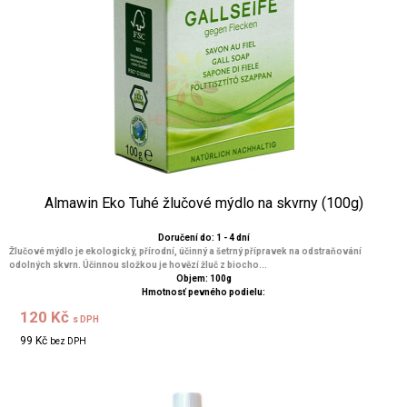
Almawin Eko Tuhé žlučové mýdlo na skvrny (100g)
Doručení do: 1 - 4 dní
Žlučové mýdlo je ekologický, přírodní, účinný a šetrný přípravek na odstraňování
odolných skvrn. Účinnou složkou je hovězí žluč z biocho...
Objem: 100g
Hmotnosť pevného podielu:
120 Kč
s DPH
99 Kč
bez DPH