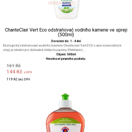
ChanteClair Vert Eco odstraňovač vodního kamene ve spreji
(500ml)
Doručení do: 1 - 4 dní
Ekologický odstraňovač vodního kamene Chanteclair Vert ECO s vůní esenciálních
olejů je ideální pro důkladné čištění koupelny. Efektivně č...
Objem: 500ml
Hmotnosť pevného podielu:
161 Kč
144 Kč
s DPH
119 Kč
bez DPH