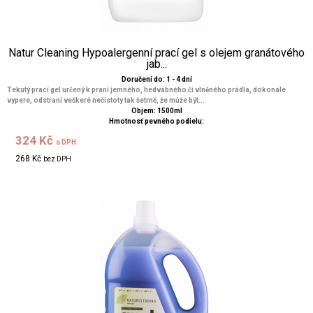
Natur Cleaning Hypoalergenní prací gel s olejem granátového
jab...
Doručení do: 1 - 4 dní
Tekutý prací gel určený k praní jemného, hedvábného či vlněného prádla, dokonale
vypere, odstraní veškeré nečistoty tak šetrně, že může být...
Objem: 1500ml
Hmotnosť pevného podielu:
324 Kč
s DPH
268 Kč
bez DPH