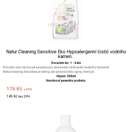
Natur Cleaning Sensitive Eko Hypoalergenní čistič vodního
kamen...
Doručení do: 1 - 4 dní
Přírodní síla citrónové kyseliny pro dokonalé odstranění vodního kamene!
Naturcleaning Sensitive je šetrný, ale účinný čistící sprej, který př...
Objem: 500ml
Hmotnosť pevného podielu:
176 Kč
s DPH
145 Kč
bez DPH