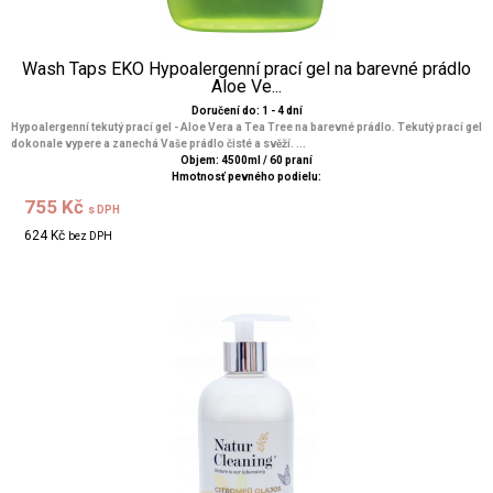
Wash Taps EKO Hypoalergenní prací gel na barevné prádlo
Aloe Ve...
Doručení do: 1 - 4 dní
Hypoalergenní tekutý prací gel - Aloe Vera a Tea Tree na barevné prádlo. Tekutý prací gel
dokonale vypere a zanechá Vaše prádlo čisté a svěží. ...
Objem: 4500ml / 60 praní
Hmotnosť pevného podielu:
755 Kč
s DPH
624 Kč
bez DPH