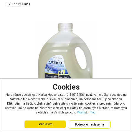
378 Kč
bez DPH
Cookies
Na stránce společnosti Herba House s.r.o., IČ 51012456 , používame súbory cookies na
zaistenie funkčnosti webu a s vaším súhlasom aj na personalizáciu jeho obsahu.
Kliknutím na tlačidlo „Súhlasím“ súhlasíte s využívaním cookies a predaním údajov o
správaní sa na webe na zobrazenie cielenej reklamy na sociálnych sieťach, reklamných
sieťach a na ďalších weboch.
Více informací
OXiGEN EKO Prací prostředek s mýdlem na praní (3L)
Souhlasím
Podrobné nastavenia
Doručení do: 1 - 4 dní