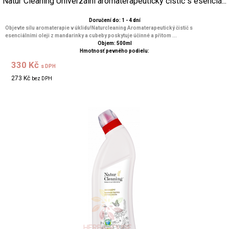
Natur Cleaning Univerzální aromaterapeutický čistič s esenciá...
Doručení do: 1 - 4 dní
Objevte sílu aromaterapie v úklidu!Naturcleaning Aromaterapeutický čistič s
esenciálními oleji z mandarinky a cubeby poskytuje účinné a přitom ...
Objem: 500ml
Hmotnosť pevného podielu:
330 Kč
s DPH
273 Kč
bez DPH