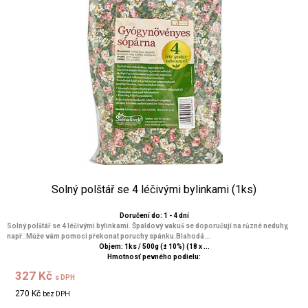
Solný polštář se 4 léčivými bylinkami (1ks)
Doručení do: 1 - 4 dní
Solný polštář se 4 léčivými bylinkami. Špaldový vakuš se doporučují na různé neduhy,
např.:Může vám pomoci překonat poruchy spánku.Blahodá...
Objem: 1ks / 500g (± 10%) (18 x ...
Hmotnosť pevného podielu:
327 Kč
s DPH
270 Kč
bez DPH