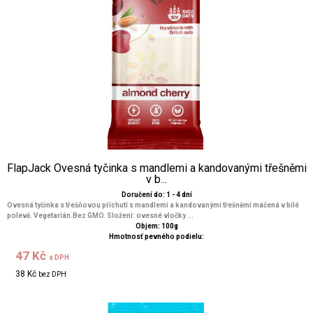
FlapJack Ovesná tyčinka s mandlemi a kandovanými třešněmi
v b...
Doručení do: 1 - 4 dní
Ovesná tyčinka s třešňovou příchutí s mandlemi a kandovanými třešněmi máčená v bílé
polevě. Vegetarián.Bez GMO. Složení: ovesné vločky ...
Objem: 100g
Hmotnosť pevného podielu:
47 Kč
s DPH
38 Kč
bez DPH