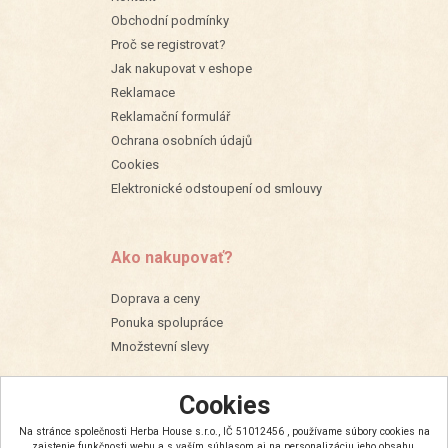
Obchodní podmínky
Proč se registrovat?
Jak nakupovat v eshope
Reklamace
Reklamační formulář
Ochrana osobních údajů
Cookies
Elektronické odstoupení od smlouvy
Ako nakupovať?
Doprava a ceny
Ponuka spolupráce
Množstevní slevy
Cookies
Na stránce společnosti Herba House s.r.o., IČ 51012456 , používame súbory cookies na
zaistenie funkčnosti webu a s vaším súhlasom aj na personalizáciu jeho obsahu.