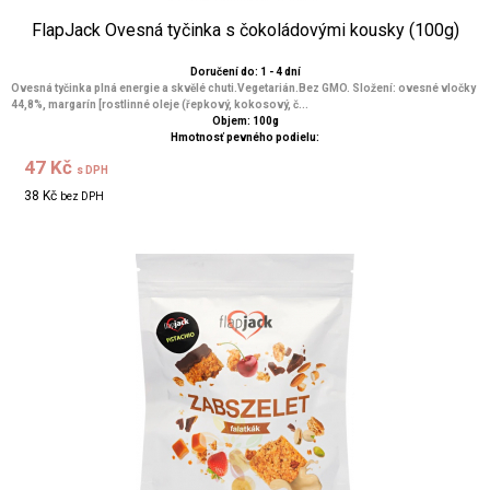
FlapJack Ovesná tyčinka s čokoládovými kousky (100g)
Doručení do: 1 - 4 dní
Ovesná tyčinka plná energie a skvělé chuti.Vegetarián.Bez GMO. Složení: ovesné vločky
44,8%, margarín [rostlinné oleje (řepkový, kokosový, č...
Objem: 100g
Hmotnosť pevného podielu:
47 Kč
s DPH
38 Kč
bez DPH