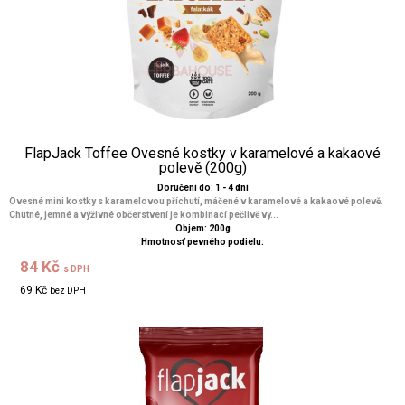
FlapJack Toffee Ovesné kostky v karamelové a kakaové
polevě (200g)
Doručení do: 1 - 4 dní
Ovesné mini kostky s karamelovou příchutí, máčené v karamelové a kakaové polevě.
Chutné, jemné a výživné občerstvení je kombinací pečlivě vy...
Objem: 200g
Hmotnosť pevného podielu:
84 Kč
s DPH
69 Kč
bez DPH