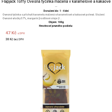
Flapjack Toffy Ovesná tyčinka máčená v karamelové a kakaové
...
Doručení do: 1 - 4 dní
Ovesná tyčinka s příchutí karamelu máčená v karamelové a kakaové polevě. Složení:
Ovesné vločky 57%, margarín [rostlinné oleje (ř...
Objem: 100g
Hmotnosť pevného podielu:
47 Kč
s DPH
38 Kč
bez DPH