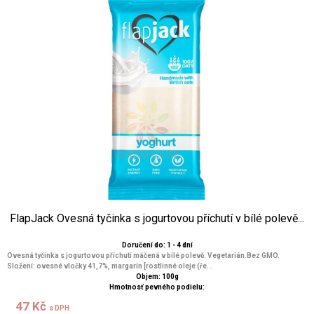
FlapJack Ovesná tyčinka s jogurtovou příchutí v bílé polevě...
Doručení do: 1 - 4 dní
Ovesná tyčinka s jogurtovou příchutí máčená v bílé polevě. Vegetarián.Bez GMO.
Složení: ovesné vločky 41,7%, margarín [rostlinné oleje (ře...
Objem: 100g
Hmotnosť pevného podielu:
47 Kč
s DPH