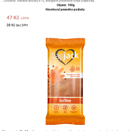
Zloženie: ovsené vločky 47%, margarín [rastlinné oleje (repkový...
Objem: 100g
Hmotnosť pevného podielu:
47 Kč
s DPH
38 Kč
bez DPH