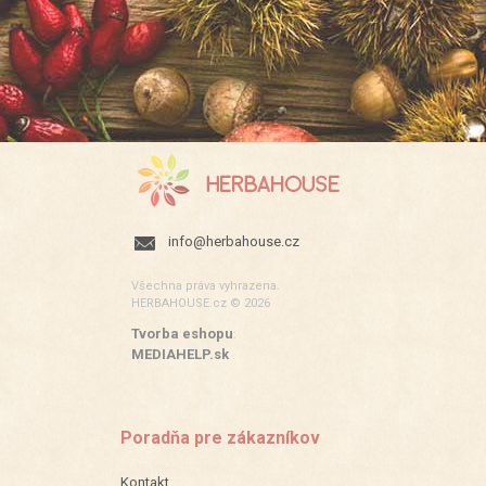
info@herbahouse.cz
Všechna práva vyhrazena.
HERBAHOUSE.cz © 2026
Tvorba eshopu
:
MEDIAHELP.sk
Poradňa pre zákazníkov
Kontakt