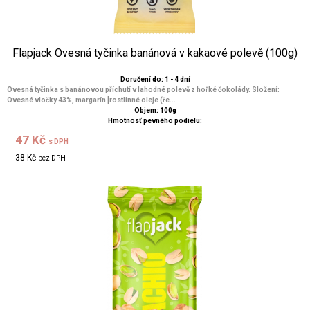
Flapjack Ovesná tyčinka banánová v kakaové polevě (100g)
Doručení do: 1 - 4 dní
Ovesná tyčinka s banánovou příchutí v lahodné polevě z hořké čokolády. Složení:
Ovesné vločky 43%, margarín [rostlinné oleje (ře...
Objem: 100g
Hmotnosť pevného podielu:
47 Kč
s DPH
38 Kč
bez DPH