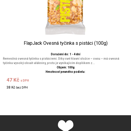
FlapJack Ovesná tyčinka s pistáci (100g)
Doručení do: 1 - 4 dní
Řemeslná ovesná tyčinka s pistáciemi. Díky své hlavní složce – ovsu – má ovesná
tyčinka vysoký obsah vlákniny, proto je vynikajícím doplňkem z...
Objem: 100g
Hmotnosť pevného podielu:
47 Kč
s DPH
38 Kč
bez DPH