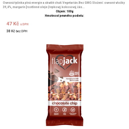
Ovesná tyčinka plná energie a skvělé chuti.Vegetarián.Bez GMO.Složení: ovesné vločky
39,4%, margarín [rostlinné oleje (řepkový, kokosový, čás...
Objem: 100g
Hmotnosť pevného podielu:
47 Kč
s DPH
38 Kč
bez DPH