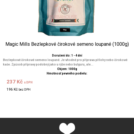
Magic Mills Bezlepkové čirokové semeno loupané (1000g)
Doručení do: 1 - 4 dní
Bezlepkové čirokové semeno loupané. Je vhodné pro přípravu přílohy nebo čirokové
kaše. Způsob přípravy podobný jako u rýže nebo bulguru, ale...
Objem: 1000g
Hmotnosť pevného podielu:
237 Kč
s DPH
196 Kč
bez DPH