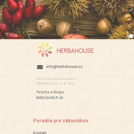
info@herbahouse.cz
Všechna práva vyhrazena.
HERBAHOUSE.cz © 2026
Tvorba eshopu
:
MEDIAHELP.sk
Poradňa pre zákazníkov
Kontakt