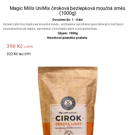
Magic Mills UniMix čiroková bezlepková moučná směs
(1000g)
Doručení do: 1 - 4 dní
Univerzální bezlepková moučná směs - potravina vyrobená speciálně pro lidi trpící
nesnášenlivostí lepku, vyrobená z bezlepkových a bezpšeničnýc...
Objem: 1000g
Hmotnosť pevného podielu:
390 Kč
s DPH
322 Kč
bez DPH