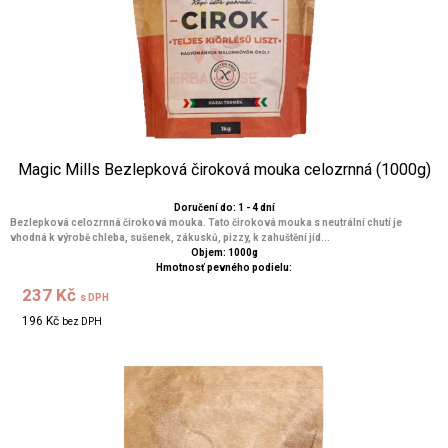
Magic Mills Bezlepková čiroková mouka celozrnná (1000g)
Doručení do: 1 - 4 dní
Bezlepková celozrnná čiroková mouka. Tato čiroková mouka s neutrální chutí je
vhodná k výrobě chleba, sušenek, zákusků, pizzy, k zahuštění jíd...
Objem: 1000g
Hmotnosť pevného podielu:
237 Kč
s DPH
196 Kč
bez DPH