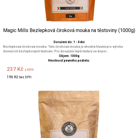
Magic Mills Bezlepková čiroková mouka na těstoviny (1000g)
Doručení do: 1 - 4 dní
Bezlepková čiroková mouka. Tato čiroková mouka je vhodná hlavně pro výrobu
domácích bezlepkových těstovin. Pro dosažení lepší textury se dopor...
Objem: 1000g
Hmotnosť pevného podielu:
237 Kč
s DPH
196 Kč
bez DPH