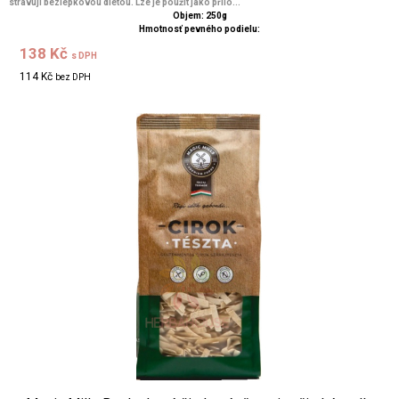
stravují bezlepkovou dietou. Lze je použít jako přílo...
Objem: 250g
Hmotnosť pevného podielu:
138 Kč
s DPH
114 Kč
bez DPH