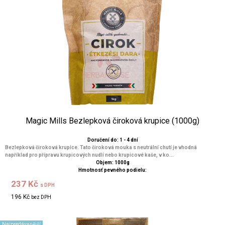
Magic Mills Bezlepková čiroková krupice (1000g)
Doručení do: 1 - 4 dní
Bezlepková čiroková krupice. Tato čiroková mouka s neutrální chutí je vhodná
například pro přípravu krupicových nudlí nebo krupicové kaše, v ko...
Objem: 1000g
Hmotnosť pevného podielu:
237 Kč
s DPH
196 Kč
bez DPH
Najpredávanější