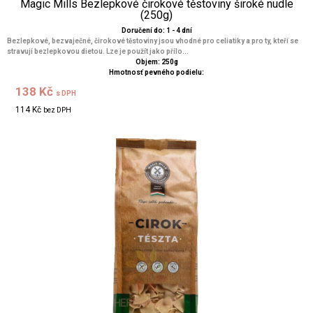
Magic Mills Bezlepkové čirokové těstoviny široké nudle
(250g)
Doručení do: 1 - 4 dní
Bezlepkové, bezvaječné, čirokové těstoviny jsou vhodné pro celiatiky a pro ty, kteří se
stravují bezlepkovou dietou. Lze je použít jako přílo...
Objem: 250g
Hmotnosť pevného podielu:
138 Kč
s DPH
114 Kč
bez DPH