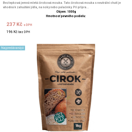
Bezlepková jemně mletá čiroková mouka. Tato čiroková mouka s neutrální chutí je
vhodná k zahuštění jídla, na noky nebo palačinky. Při přípra...
Objem: 1000g
Hmotnosť pevného podielu:
237 Kč
s DPH
196 Kč
bez DPH
Najpredávanější