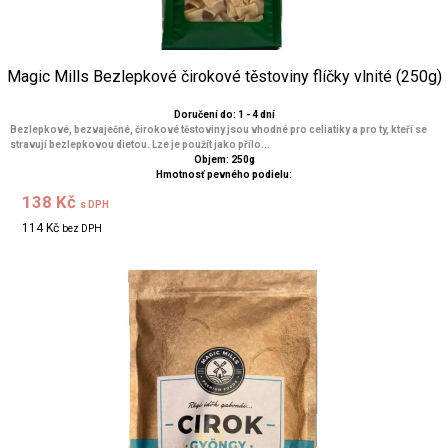
Magic Mills Bezlepkové čirokové těstoviny flíčky vlnité (250g)
Doručení do: 1 - 4 dní
Bezlepkové, bezvaječné, čirokové těstoviny jsou vhodné pro celiatiky a pro ty, kteří se
stravují bezlepkovou dietou. Lze je použít jako přílo...
Objem: 250g
Hmotnosť pevného podielu:
138 Kč
s DPH
114 Kč
bez DPH