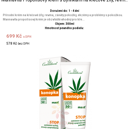
Doručení do: 1 - 4 dní
Přírodní krém na křečové žíly, revma, záněty pokožky, ekzémy a problémy s pokožkou.
Mannavita propolisový krém je obzvláště vhodný pro kře...
Objem: 300ml
Hmotnosť pevného podielu:
699 Kč
s DPH
578 Kč
bez DPH