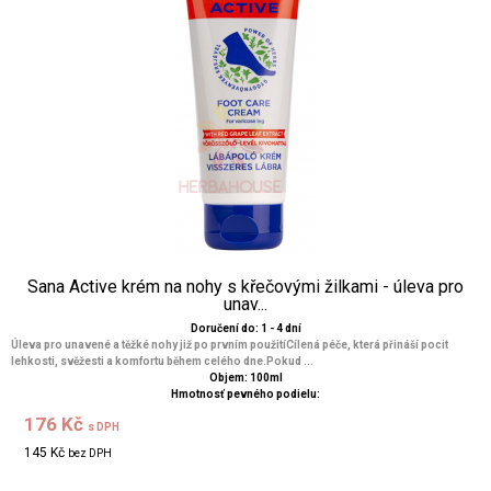
Sana Active krém na nohy s křečovými žilkami - úleva pro
unav...
Doručení do: 1 - 4 dní
Úleva pro unavené a těžké nohy již po prvním použitíCílená péče, která přináší pocit
lehkosti, svěžesti a komfortu během celého dne.Pokud ...
Objem: 100ml
Hmotnosť pevného podielu:
176 Kč
s DPH
145 Kč
bez DPH