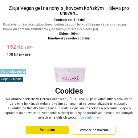
Ziaja Vegan gel na nohy s jírovcem koňským – úleva pro
unaven...
Doručení do: 1 - 4 dní
Dopřejte nohám okamžitou úlevu, svěžest a pocit lehkostiVeganský gel s jírovcem
koňským pomáhá zmírnit otoky, podporuje mikrocirkulaci a příj...
Objem: 100ml
Hmotnosť pevného podielu:
152 Kč
s DPH
125 Kč
bez DPH
Najpredávanější
Doporučujeme
Cookies
Na stránce společnosti Herba House s.r.o., IČ 51012456 , používame súbory cookies na
zaistenie funkčnosti webu a s vaším súhlasom aj na personalizáciu jeho obsahu.
Kliknutím na tlačidlo „Súhlasím“ súhlasíte s využívaním cookies a predaním údajov o
správaní sa na webe na zobrazenie cielenej reklamy na sociálnych sieťach, reklamných
sieťach a na ďalších weboch.
Více informací
Souhlasím
Podrobné nastavenia