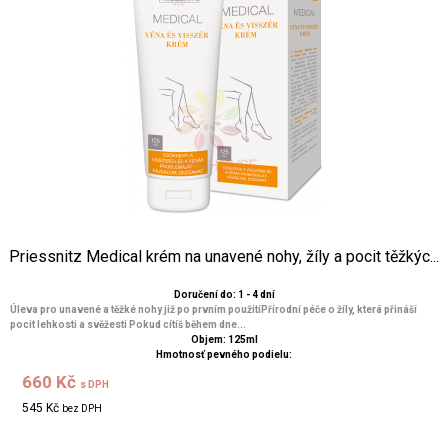
Priessnitz Medical krém na unavené nohy, žíly a pocit těžkýc...
Doručení do: 1 - 4 dní
Úleva pro unavené a těžké nohy již po prvním použitíPřírodní péče o žíly, která přináší
pocit lehkosti a svěžesti Pokud cítíš během dne...
Objem: 125ml
Hmotnosť pevného podielu:
660 Kč
s DPH
545 Kč
bez DPH