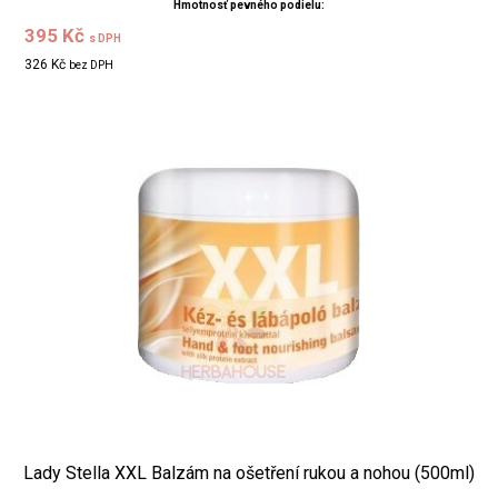
Hmotnosť pevného podielu:
395 Kč
s DPH
326 Kč
bez DPH
Lady Stella XXL Balzám na ošetření rukou a nohou (500ml)