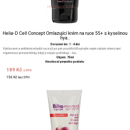
Helia-D Cell Concept Omlazující krém na ruce 55+ s kyselinou
hya...
Doručení do: 1 - 4 dní
Vyhlazené a viditelně mladší ruce již po pár použitíchDopřejte svým rukám intenzivní
regeneraci přesně tehdy, když ji nejvíc potřebují – ka...
Objem: 75ml
Hmotnosť pevného podielu:
189 Kč
s DPH
156 Kč
bez DPH