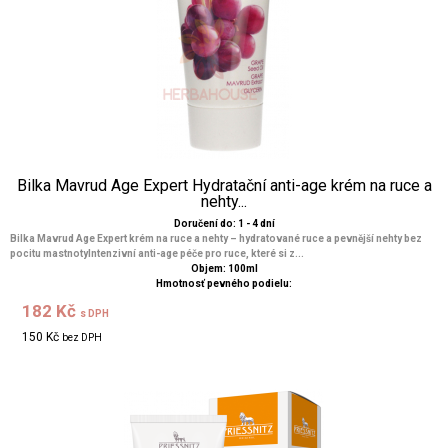
Bilka Mavrud Age Expert Hydratační anti-age krém na ruce a
nehty...
Doručení do: 1 - 4 dní
Bilka Mavrud Age Expert krém na ruce a nehty – hydratované ruce a pevnější nehty bez
pocitu mastnotyIntenzivní anti-age péče pro ruce, které si z...
Objem: 100ml
Hmotnosť pevného podielu:
182 Kč
s DPH
150 Kč
bez DPH