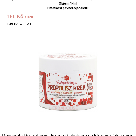
Objem: 14ml
Hmotnosť pevného podielu:
180 Kč
s DPH
149 Kč
bez DPH
Mannavita Propolisový krém s bylinkami na křečové žíly, revm...