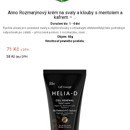
Anno Rozmarýnový krém na svaly a klouby s mentolem a
kafrem – ...
Doručení do: 1 - 4 dní
Rychlá úleva pro unavené svaly a ztuhlé klouby s chladivým efektemKdyž tělo potřebuje
odpočinek po zátěži – přirozená pomoc z rozmarýnu, men...
Objem: 60g
Hmotnosť pevného podielu:
71 Kč
s DPH
58 Kč
bez DPH