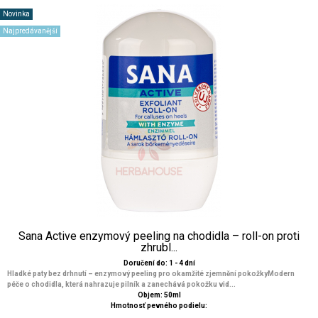
Novinka
Najpredávanější
Sana Active enzymový peeling na chodidla – roll-on proti
zhrubl...
Doručení do: 1 - 4 dní
Hladké paty bez drhnutí – enzymový peeling pro okamžité zjemnění pokožkyModern
péče o chodidla, která nahrazuje pilník a zanechává pokožku vid...
Objem: 50ml
Hmotnosť pevného podielu: