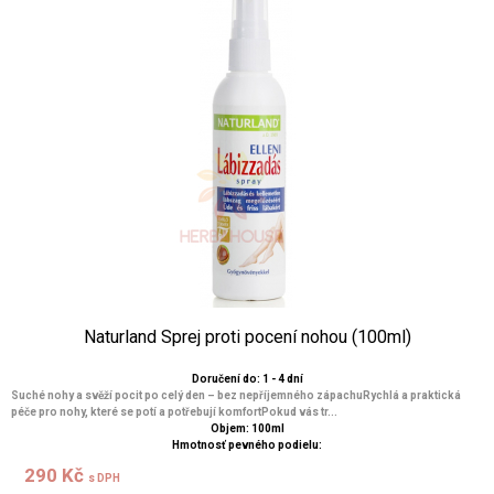
Naturland Sprej proti pocení nohou (100ml)
Doručení do: 1 - 4 dní
Suché nohy a svěží pocit po celý den – bez nepříjemného zápachuRychlá a praktická
péče pro nohy, které se potí a potřebují komfortPokud vás tr...
Objem: 100ml
Hmotnosť pevného podielu:
290 Kč
s DPH