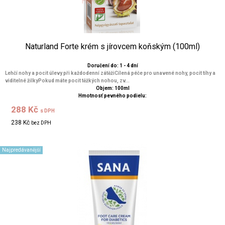
Naturland Forte krém s jírovcem koňským (100ml)
Doručení do: 1 - 4 dní
Lehčí nohy a pocit úlevy při každodenní zátěžiCílená péče pro unavené nohy, pocit tíhy a
viditelné žilkyPokud máte pocit těžkých nohou, zv...
Objem: 100ml
Hmotnosť pevného podielu:
288 Kč
s DPH
238 Kč
bez DPH
Najpredávanější