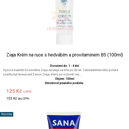
Ziaja Krém na ruce s hedvábím a provitaminem B5 (100ml)
Doručení do: 1 - 4 dní
Vysoce kvalitní kosmetika Ziaja existuje na trhu již 20 let. Zakladatelem této polské
značky byl farmaceut Zenon Ziaja, který se rozhodl zač...
Objem: 100ml
Hmotnosť pevného podielu:
125 Kč
s DPH
103 Kč
bez DPH
Novinka