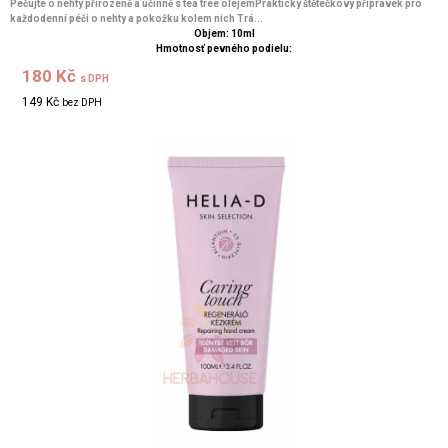
Pečujte o nehty přirozeně a účinně s tea tree olejemPraktický štětečkový přípravek pro
každodenní péči o nehty a pokožku kolem nich Trá...
Objem: 10ml
Hmotnosť pevného podielu:
180 Kč
s DPH
149 Kč
bez DPH