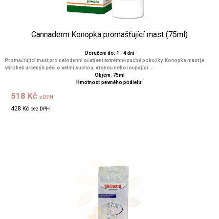
Cannaderm Konopka promašťující mast (75ml)
Doručení do: 1 - 4 dní
Promašťující mast pro celodenní ošetření extrémně suché pokožky. Konopka mast je
výrobek určený k péči o velmi suchou, drsnou nebo loupající ...
Objem: 75ml
Hmotnosť pevného podielu:
518 Kč
s DPH
428 Kč
bez DPH