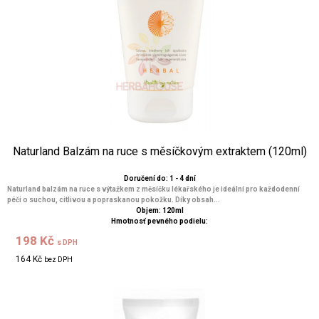
Naturland Balzám na ruce s měsíčkovým extraktem (120ml)
Doručení do: 1 - 4 dní
Naturland balzám na ruce s výtažkem z měsíčku lékařského je ideální pro každodenní
péči o suchou, citlivou a popraskanou pokožku. Díky obsah...
Objem: 120ml
Hmotnosť pevného podielu:
198 Kč
s DPH
164 Kč
bez DPH