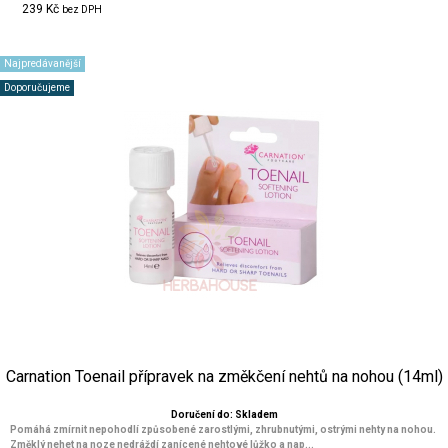
239 Kč
bez DPH
Najpredávanější
Doporučujeme
Carnation Toenail přípravek na změkčení nehtů na nohou (14ml)
Doručení do: Skladem
Pomáhá zmírnit nepohodlí způsobené zarostlými, zhrubnutými, ostrými nehty na nohou.
Změklý nehet na noze nedráždí zanícené nehtové lůžko a nap...