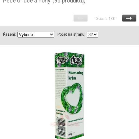
Péče o ruce a nohy
(96 produktů)
Strana
1/3
Řazení:
Počet na stranu: