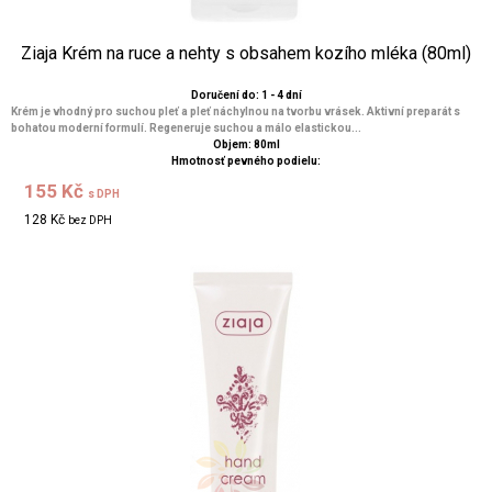
Ziaja Krém na ruce a nehty s obsahem kozího mléka (80ml)
Doručení do: 1 - 4 dní
Krém je vhodný pro suchou pleť a pleť náchylnou na tvorbu vrásek. Aktivní preparát s
bohatou moderní formulí. Regeneruje suchou a málo elastickou...
Objem: 80ml
Hmotnosť pevného podielu:
155 Kč
s DPH
128 Kč
bez DPH