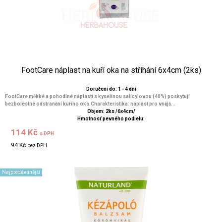
FootCare náplast na kuří oka na stříhání 6x4cm (2ks)
Doručení do: 1 - 4 dní
FootCare měkké a pohodlné náplasti s kyselinou salicylovou (40%) poskytují
bezbolestné odstranění kuřího oka.Charakteristika: náplast pro vnějš...
Objem: 2ks /6x4cm/
Hmotnosť pevného podielu:
114 Kč
s DPH
94 Kč
bez DPH
Najpredávanější