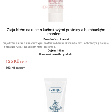
Ziaja Krém na ruce s kašmírovými proteiny a bambuckým
máslem ...
Doručení do: 1 - 4 dní
Ziaja krém na ruce s kašmírovými proteiny a bambuckým máslem: - ochranný a posilující
- hydratuje ruce, i při častém mytí - zklidňuje...
Objem: 100ml
Hmotnosť pevného podielu:
125 Kč
s DPH
103 Kč
bez DPH