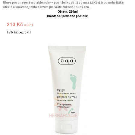
Úleva pro unavené a oteklé nohy – pocit lehkosti již po masážiKdyž jsou nohy těžké,
oteklé a unavené, tento balzám jim vrátí lehkostDlouhý den...
Objem: 250ml
Hmotnosť pevného podielu:
213 Kč
s DPH
176 Kč
bez DPH