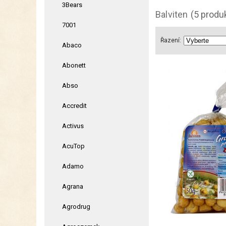
3Bears
Balviten
(5 produ
7001
Řazení:
Abaco
Abonett
Abso
Accredit
Activus
AcuTop
Adamo
Agrana
Agrodrug