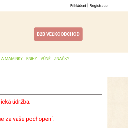
|
Přihlášení
Registrace
B2B VEĽKOOBCHOD
I A MAMINKY
KNIHY
VŮNĚ
ZNAČKY
ická údržba.
e za vaše pochopení.