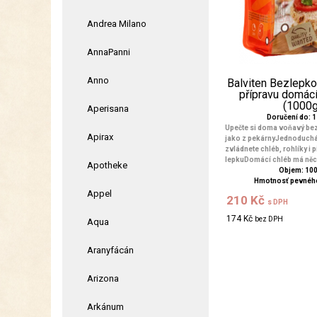
Andrea Milano
AnnaPanni
Anno
Balviten Bezlepk
přípravu domác
(1000g
Aperisana
Doručení do: 1 
Upečte si doma voňavý be
Apirax
jako z pekárnyJednoduchá 
zvládnete chléb, rohlíky i 
lepkuDomácí chléb má něc
Apotheke
Objem: 10
Hmotnosť pevného
Appel
210 Kč
s DPH
174 Kč
bez DPH
Aqua
Aranyfácán
Arizona
Arkánum