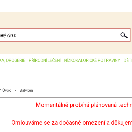
KA, DROGERIE
PŘÍRODNÍ LÉČENÍ
NÍZKOKALORICKÉ POTRAVINY
DĚT
:
Úvod
Balviten
Momentálně probíhá plánovaná techn
Omlouváme se za dočasné omezení a děkujem