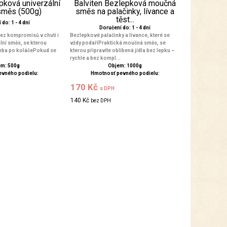
pková univerzální
Balviten Bezlepková moučná
směs (500g)
směs na palačinky, lívance a
těst...
do: 1 - 4 dní
Doručení do: 1 - 4 dní
ez kompromisů v chuti i
Bezlepkové palačinky a lívance, které se
lní směs, se kterou
vždy podaříPraktická moučná směs, se
leba po koláčePokud se
kterou připravíte oblíbená jídla bez lepku –
rychle a bez kompl...
m: 500g
Objem: 1000g
evného podielu:
Hmotnosť pevného podielu:
170 Kč
s DPH
140 Kč
bez DPH