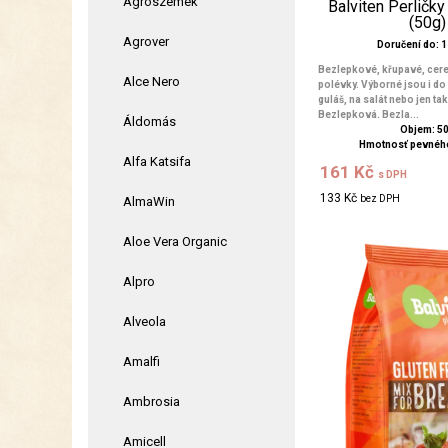
Agroszemek
Balviten Perličk
(50g)
Agrover
Doručení do: 1 
Bezlepkové, křupavé, cereá
Alce Nero
polévky. Výborné jsou i do 
guláš, na salát nebo jen ta
Bezlepková. Bezla...
Áldomás
Objem: 5
Hmotnosť pevného
Alfa Katsifa
161 Kč
s DPH
133 Kč
bez DPH
AlmaWin
Aloe Vera Organic
Alpro
Alveola
Amalfi
Ambrosia
Amicell