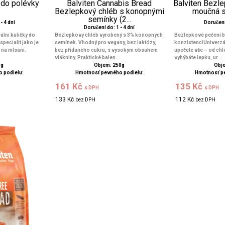
y do polévky
Balviten Cannabis Bread
Balviten Bezle
Bezlepkový chléb s konopnými
moučná 
semínky (2...
- 4 dní
Doručení 
Doručení do: 1 - 4 dní
lní kuličky do
Bezlepkový chléb vyrobený s 3% konopných
Bezlepkové pečení b
specialit jako je
semínek. Vhodný pro vegany, bez laktózy,
konzistenciUniverzá
k na mlsání.
bez přidaného cukru, s vysokým obsahem
upečete vše – od ch
vlákniny. Praktické balen...
vyhýbáte lepku, ur...
0g
Objem: 250g
Obje
 podielu:
Hmotnosť pevného podielu:
Hmotnosť p
161 Kč
135 Kč
s DPH
s DPH
133 Kč
112 Kč
bez DPH
bez DPH