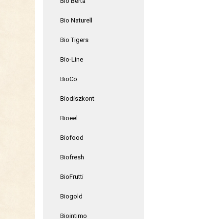
Bio Berta
Bio Naturell
Bio Tigers
Bio-Line
BioCo
Biodiszkont
Bioeel
Biofood
Biofresh
BioFrutti
Biogold
Biointimo