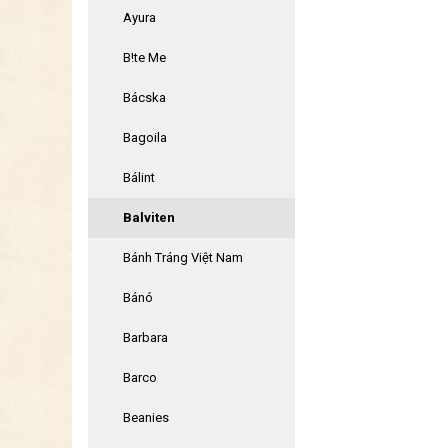
Ayura
B!te Me
Bácska
Bagoila
Bálint
Balviten
Bánh Tráng Việt Nam
Bánó
Barbara
Barco
Beanies