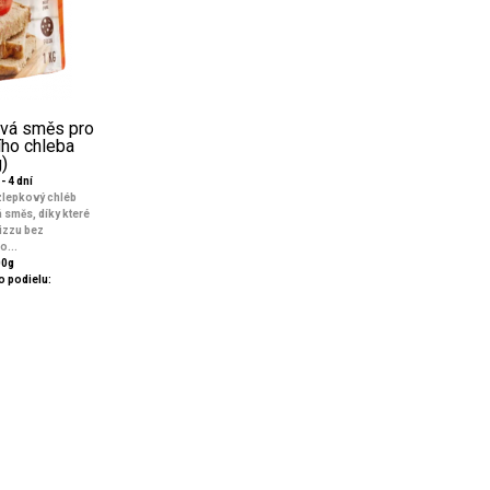
ová směs pro
ího chleba
)
- 4 dní
zlepkový chléb
směs, díky které
pizzu bez
o...
00g
 podielu: