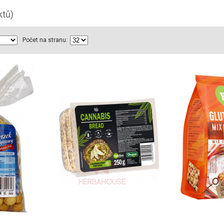
ktů)
Počet na stranu: