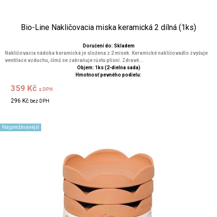
Bio-Line Nakličovacia miska keramická 2 dílná (1ks)
Doručení do: Skladem
Nakličovacia nádoba keramická je složena z 2 misek. Keramické naklíčovadlo zvyšuje
ventilace vzduchu, čímž se zabraňuje růstu plísní. Zdravé...
Objem: 1ks (2-dielna sada)
Hmotnosť pevného podielu:
359 Kč
s DPH
296 Kč
bez DPH
Najpredávanější