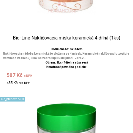
Bio-Line Nakličovacia miska keramická 4 dílná (1ks)
Doručení do: Skladem
Nakličovacia nádoba keramická je složena ze 4 misek. Keramické naklíčovadlo zvyšuje
ventilace vzduchu, čímž se zabraňuje růstu plísní. Zdrav...
Objem: 1ks (4dielna súprava)
Hmotnosť pevného podielu:
587 Kč
s DPH
485 Kč
bez DPH
Najpredávanější