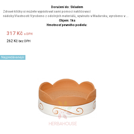
Doručení do: Skladem
Zdravé klíčky si můžete vypěstovat sami pomocí nakličovací
nádoby.Vlastnosti:Vyrobeno z odolných materiálů, vyvinuto v Maďarsku, vyrobeno v ...
Objem: 1ks
Hmotnosť pevného podielu:
317 Kč
s DPH
262 Kč
bez DPH
Najpredávanější