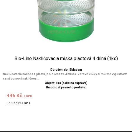
Bio-Line Nakličovacia miska plastová 4 dílná (1ks)
Doručení do: Skladem
Nakličovacia nádoba z plastu je složena ze 4 misek. Zdravé klíčky si můžete vypěstovat
sami pomocí nakličova...
Objem: 1ks (4 dielna súprava)
Hmotnosť pevného podielu:
446 Kč
s DPH
368 Kč
bez DPH