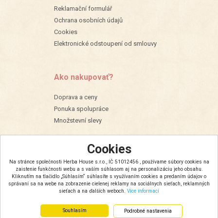
Reklamační formulář
Ochrana osobních údajů
Cookies
Elektronické odstoupení od smlouvy
Ako nakupovať?
Doprava a ceny
Ponuka spolupráce
Množstevní slevy
Cookies
Na stránce společnosti Herba House s.r.o., IČ 51012456 , používame súbory cookies na
zaistenie funkčnosti webu a s vaším súhlasom aj na personalizáciu jeho obsahu.
Kliknutím na tlačidlo „Súhlasím“ súhlasíte s využívaním cookies a predaním údajov o
správaní sa na webe na zobrazenie cielenej reklamy na sociálnych sieťach, reklamných
sieťach a na ďalších weboch.
Více informací
Souhlasím
Podrobné nastavenia