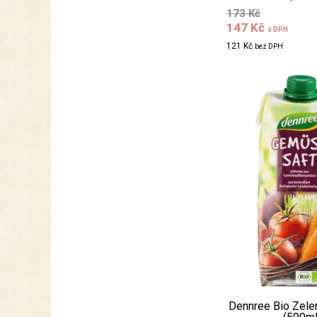
173 Kč
147 Kč
s DPH
121 Kč
bez DPH
Dennree Bio Zele