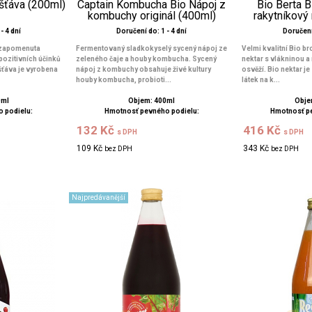
 šťáva (200ml)
Captain Kombucha Bio Nápoj z
Bio Berta 
kombuchy originál (400ml)
rakytníkový
- 4 dní
Doručení do: 1 - 4 dní
Doručení 
, zapomenuta
Fermentovaný sladkokyselý sycený nápoj ze
Velmi kvalitní Bio b
pozitivních účinků
zeleného čaje a houby kombucha. Sycený
nektar s vlákninou 
 šťáva je vyrobena
nápoj z kombuchy obsahuje živé kultury
osvěží. Bio nektar j
houby kombucha, probioti...
látek na k...
0ml
Objem: 400ml
Obje
 podielu:
Hmotnosť pevného podielu:
Hmotnosť p
132 Kč
416 Kč
s DPH
s DPH
109 Kč
343 Kč
bez DPH
bez DPH
Najpredávanější