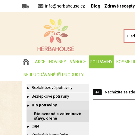
info@herbahouse.cz
Blog
Zdravé recepty
AKCE
NOVINKY
VÁNOCE
POTRAVINY
KOSMETI
NEJPRODÁVANĚJŠÍ PRODUKTY
Bezlaktózové potraviny
►
Nacházíte se zde
Bezlepkové potraviny
►
Bio potraviny
►
Bio ovocné a zeleninové
šťávy, dřeně
Čaje
►
Kuchyňské pomůcky