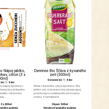
o Nápoj jablko,
Dennree Bio Šťáva z kysaného
kev, citron (3 x
zelí (500ml)
00ml)
Doručení do: 1 - 4 dní
do: 1 - 4 dní
ící nápoj vyrobený z
Šťáva z kysaného zelí je vyrobena z Bio
eleniny bez přidaného
bílého zelí, nízkokalorický zdravý nápoj
sladko-citrusovou
povzbuzuje a osvěžuje tělo přirozenou
avo...
cestou. V neředěné fo...
 3 x 200ml
Objem: 500ml
evného podielu:
Hmotnosť pevného podielu: