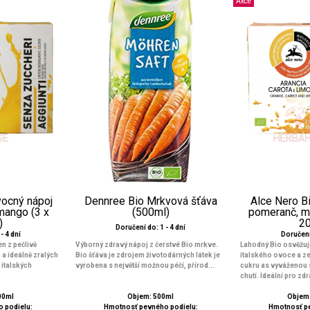
Akce
vocný nápoj
Dennree Bio Mrkvová šťáva
Alce Nero Bi
mango (3 x
(500ml)
pomeranč, mr
)
2
Doručení do: 1 - 4 dní
- 4 dní
Doručení 
n z pečlivě
Výborný zdravý nápoj z čerstvé Bio mrkve.
Lahodný Bio osvěžuj
 a ideálně zralých
Bio šťáva je zdrojem životodárných látek je
italského ovoce a z
 italských
vyrobena s největší možnou péčí, přírod...
cukru as vyváženou 
chutí. Ideální pro zdr
00ml
Objem: 500ml
Objem:
 podielu:
Hmotnosť pevného podielu:
Hmotnosť p