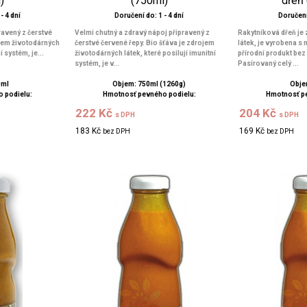
)
(750ml)
dřeň
- 4 dní
Doručení do: 1 - 4 dní
Doručení 
ravený z čerstvé
Velmi chutný a zdravý nápoj připravený z
Rakytníková dřeň je
ojem životodárných
čerstvé červené řepy. Bio šťáva je zdrojem
látek, je vyrobena s 
í systém, je...
životodárných látek, které posilují imunitní
přírodní produkt bez
systém, je v...
Pasírovaný celý ...
0ml
Objem: 750ml (1260g)
Obje
 podielu:
Hmotnosť pevného podielu:
Hmotnosť p
222 Kč
204 Kč
s DPH
s DPH
183 Kč
169 Kč
bez DPH
bez DPH