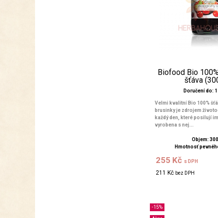
Biofood Bio 100%
šťáva (30
Doručení do: 1 
Velmi kvalitní Bio 100% šť
brusinky je zdrojem životo
každý den, které posilují i
vyrobena s nej...
Objem: 30
Hmotnosť pevného
255 Kč
s DPH
211 Kč
bez DPH
-15%