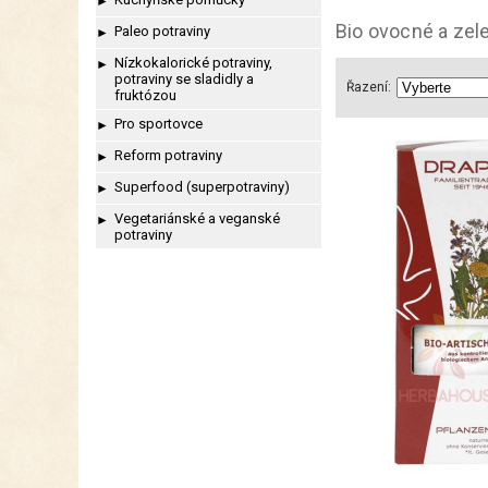
►
Bio ovocné a zel
Paleo potraviny
►
Nízkokalorické potraviny,
►
potraviny se sladidly a
Řazení:
fruktózou
Pro sportovce
►
Reform potraviny
►
Superfood (superpotraviny)
►
Vegetariánské a veganské
►
potraviny