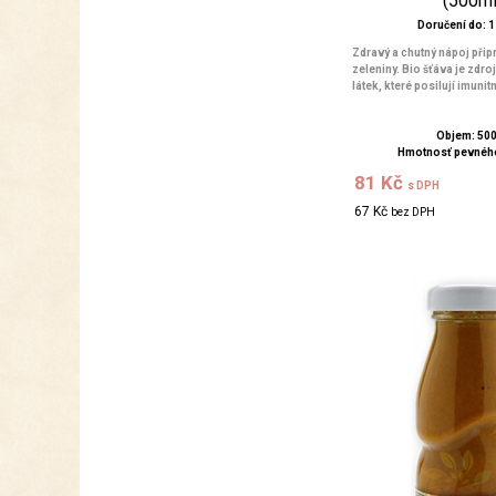
(500ml
Doručení do: 1 
Zdravý a chutný nápoj přip
zeleniny. Bio šťáva je zdr
látek, které posilují imunitn
Objem: 50
Hmotnosť pevného
81 Kč
s DPH
67 Kč
bez DPH