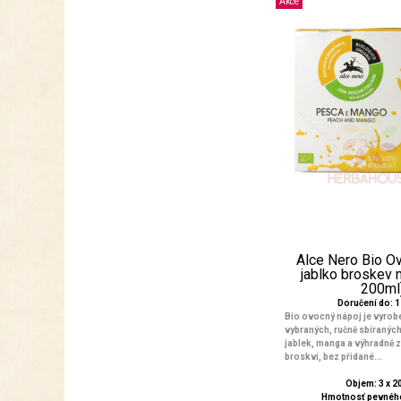
Akce
Alce Nero Bio O
jablko broskev 
200ml
Doručení do: 1 
Bio ovocný nápoj je vyrobe
vybraných, ručně sbíraných
jablek, manga a výhradně z
broskví, bez přidané...
Objem: 3 x 2
Hmotnosť pevného