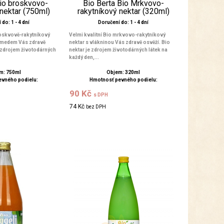
Bio broskvovo-
Bio Berta Bio Mrkvovo-
 nektar (750ml)
rakytníkový nektar (320ml)
do: 1 - 4 dní
Doručení do: 1 - 4 dní
roskvově-rakytníkový
Velmi kvalitní Bio mrkvovo-rakytníkový
a medem Vás zdravě
nektar s vlákninou Vás zdravě osvěží. Bio
e zdrojem životodárných
nektar je zdrojem životodárných látek na
každý den,...
m: 750ml
Objem: 320ml
evného podielu:
Hmotnosť pevného podielu:
90 Kč
s DPH
74 Kč
bez DPH