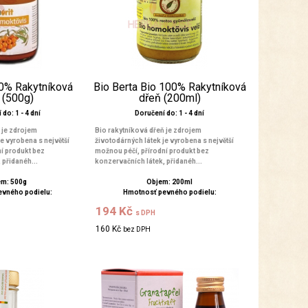
00% Rakytníková
Bio Berta Bio 100% Rakytníková
 (500g)
dřeň (200ml)
do: 1 - 4 dní
Doručení do: 1 - 4 dní
 je zdrojem
Bio rakytníková dřeň je zdrojem
e vyrobena s největší
životodárných látek je vyrobena s největší
í produkt bez
možnou péčí, přírodní produkt bez
 přidanéh...
konzervačních látek, přidanéh...
m: 500g
Objem: 200ml
evného podielu:
Hmotnosť pevného podielu:
194 Kč
s DPH
160 Kč
bez DPH