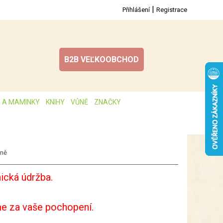
|
Přihlášení
Registrace
B2B VEĽKOOBCHOD
I A MAMINKY
KNIHY
VŮNĚ
ZNAČKY
eně
ická údržba.
e za vaše pochopení.