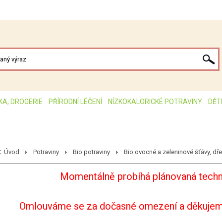
KA, DROGERIE
PŘÍRODNÍ LÉČENÍ
NÍZKOKALORICKÉ POTRAVINY
DĚT
:
Úvod
Potraviny
Bio potraviny
Bio ovocné a zeleninové šťávy, dř
Momentálně probíhá plánovaná techn
Omlouváme se za dočasné omezení a děkujem