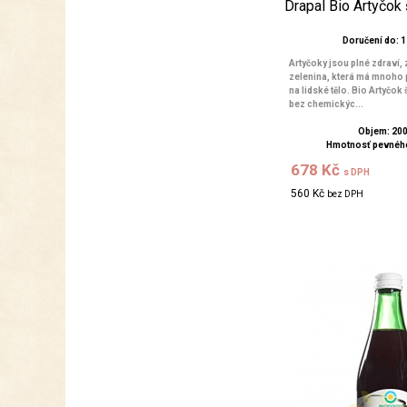
Drapal Bio Artyčok
Doručení do: 1 
Artyčoky jsou plné zdraví
zelenina, která má mnoho 
na lidské tělo. Bio Artyčok
bez chemickýc...
Objem: 20
Hmotnosť pevného
678 Kč
s DPH
560 Kč
bez DPH