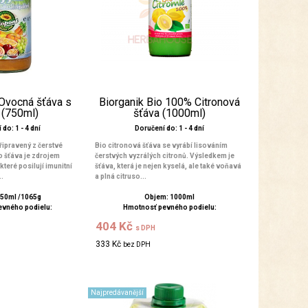
 Ovocná šťáva s
Biorganik Bio 100% Citronová
 (750ml)
šťáva (1000ml)
do: 1 - 4 dní
Doručení do: 1 - 4 dní
řipravený z čerstvé
Bio citronová šťáva se vyrábí lisováním
o šťáva je zdrojem
čerstvých vyzrálých citronů. Výsledkem je
které posilují imunitní
šťáva, která je nejen kyselá, ale také voňavá
..
a plná citruso...
750ml /1065g
Objem: 1000ml
evného podielu:
Hmotnosť pevného podielu:
404 Kč
s DPH
333 Kč
bez DPH
Najpredávanější