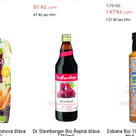
173 Kč
81 Kč
s DPH
147 Kč
s DPH
67 Kč
bez DPH
121 Kč
bez DPH
ninová šťáva
Dr. Steinberger Bio Řepná šťáva
Esbana Bio 1