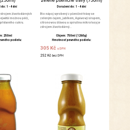
 (250ml)
zelené pšeničné trávy (750ml)
do: 1 - 4 dní
Doručení do: 1 - 4 dní
 zdrojem životodárných
Bio nápoj vyrobený z pšeničné trávy se
největší možnou péčí,
zeleným čajem, jablkem, Agávový sirupem,
 přidaného cukru.
citronovou šťávou a spirulina mikrořasy je
zdrojem životodárný...
m: 250ml
Objem: 750ml (1260g)
evného podielu:
Hmotnosť pevného podielu:
305 Kč
s DPH
252 Kč
bez DPH