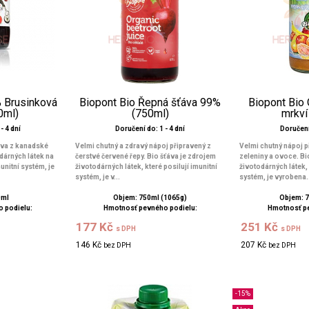
 Brusinková
Biopont Bio Řepná šťáva 99%
Biopont Bio
0ml)
(750ml)
mrkví
- 4 dní
Doručení do: 1 - 4 dní
Doručení 
áva z kanadské
Velmi chutný a zdravý nápoj připravený z
Velmi chutný nápoj p
dárných látek na
čerstvé červené řepy. Bio šťáva je zdrojem
zeleniny a ovoce. Bi
munitní systém, je
životodárných látek, které posilují imunitní
životodárných látek, 
systém, je v...
systém, je vyrobena.
0ml
Objem: 750ml (1065g)
Objem: 
 podielu:
Hmotnosť pevného podielu:
Hmotnosť p
177 Kč
251 Kč
s DPH
s DPH
146 Kč
207 Kč
bez DPH
bez DPH
-15%