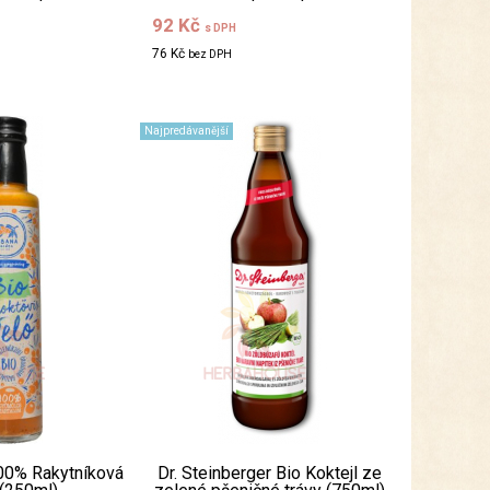
92 Kč
s DPH
76 Kč
bez DPH
Najpredávanější
00% Rakytníková
Dr. Steinberger Bio Koktejl ze