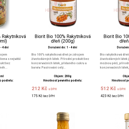
% Rakytníková
Biorit Bio 100% Rakytníková
Biorit Bio 1
0ml)
dřeň (200g)
dřeň
- 4 dní
Doručení do: 1 - 4 dní
Doručení 
rojem
Bio 100% rakytníková dřeň je zdrojem
Bio rakytníková dřeň
bena s největší
životodárných látek. Přírodní produkt bez
životodárných látek j
dukt bez
konzervačních látek, přidaného cukru a
možnou péčí, přírodn
néh...
barviv. Pasírování celý...
konzervačních látek,
0ml
Objem: 200g
Obje
 podielu:
Hmotnosť pevného podielu:
Hmotnosť p
212 Kč
512 Kč
s DPH
s DPH
175 Kč
423 Kč
bez DPH
bez DPH