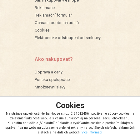
Jak nakupovat v eshope
Reklamace
Reklamační formulář
Ochrana osobních údajů
Cookies
Elektronické odstoupení od smlouvy
Ako nakupovať?
Doprava a ceny
Ponuka spolupráce
Množstevní slevy
Cookies
Na stránce společnosti Herba House s.r.o., IČ 51012456 , používame súbory cookies na
zaistenie funkčnosti webu a s vaším súhlasom aj na personalizáciu jeho obsahu.
Kliknutím na tlačidlo „Súhlasím“ súhlasíte s využívaním cookies a predaním údajov o
správaní sa na webe na zobrazenie cielenej reklamy na sociálnych sieťach, reklamných
sieťach a na ďalších weboch.
Více informací