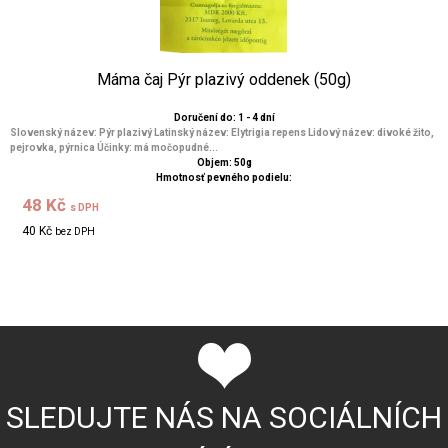
Máma čaj Pýr plazivý oddenek (50g)
Doručení do: 1 - 4 dní
Slovenský název: Pýr plazivý Latinský název: Elytrigia repens Lidový název: divoké žito,
pejrovka, pýrnica Účinky: má močopudné...
Objem: 50g
Hmotnosť pevného podielu:
48 Kč
s DPH
40 Kč
bez DPH
SLEDUJTE NÁS NA SOCIÁLNÍCH