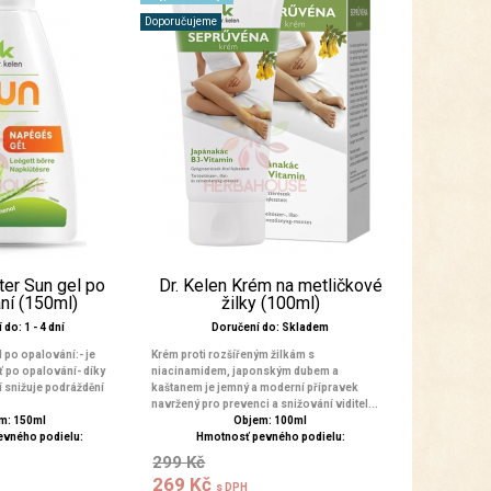
Doporučujeme
ter Sun gel po
Dr. Kelen Krém na metličkové
ní (150ml)
žilky (100ml)
do: 1 - 4 dní
Doručení do: Skladem
l po opalování:- je
Krém proti rozšířeným žilkám s
eť po opalování- díky
niacinamidem, japonským dubem a
 snižuje podráždění
kaštanem je jemný a moderní přípravek
navržený pro prevenci a snižování viditel...
m: 150ml
Objem: 100ml
evného podielu:
Hmotnosť pevného podielu:
299 Kč
269 Kč
s DPH