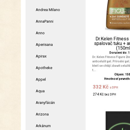
Andrea Milano
AnnaPanni
Anno
Dr.Kelen Fitness
spalovač tuku + an
Aperisana
(150ml
Doručení do: 1 
Apirax
Dr. Kelen Fitness Figure 2i
anticelulit gel. Přírodní gel 
kteří se chtějí zbavit celul
Apotheke
t...
Objem: 15
Appel
Hmotnosť pevného
332 Kč
s DPH
Aqua
274 Kč
bez DPH
Aranyfácán
Arizona
Arkánum