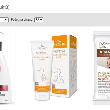
uktů)
Počet na stranu: