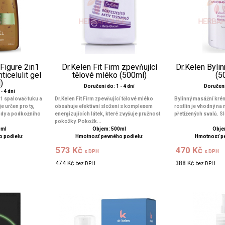
 Figure 2in1
Dr.Kelen Fit Firm zpevňující
Dr.Kelen Byli
ticelulit gel
tělové mléko (500ml)
(5
)
Doručení do: 1 - 4 dní
Doručení 
- 4 dní
n1 spalovač tuku a
Dr.Kelen Fit Firm zpevňující tělové mléko
Bylinný masážní krém
je určen pro ty,
obsahuje efektivní složení s komplexem
rostlin je vhodný na
itidy a podkožního
energizujících látek, které zvyšuje pružnost
přetížených svalů. Sl
pokožky. Pokožk...
0ml
Objem: 500ml
Obje
 podielu:
Hmotnosť pevného podielu:
Hmotnosť p
573 Kč
470 Kč
s DPH
s DPH
474 Kč
388 Kč
bez DPH
bez DPH