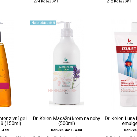
274 Kč
212 Kč
bez DPH
bez DPH
Najpredávanější
intenzivní gel
Dr. Kelen Masážní krém na nohy
Dr. Kelen Luna
ků (150ml)
(500ml)
emulge
- 4 dní
Doručení do: 1 - 4 dní
Doručení 