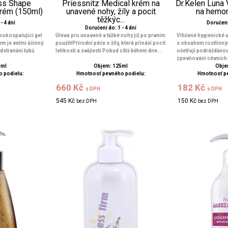
ess Shape
Priessnitz Medical krém na
Dr.Kelen Luna
krém (150ml)
unavené nohy, žíly a pocit
na hemor
těžkýc...
- 4 dní
Doručení 
Doručení do: 1 - 4 dní
bokospalující gel
Úleva pro unavené a těžké nohy již po prvním
Vlhčené hygienické 
nem je velmi účinný
použitíPřírodní péče o žíly, která přináší pocit
s obsahem rostlinný
 odstranění tuků
lehkosti a svěžesti Pokud cítíš během dne...
ošetřují podrážděno
zpevňování cévních .
0ml
Objem: 125ml
Obje
 podielu:
Hmotnosť pevného podielu:
Hmotnosť p
660 Kč
182 Kč
s DPH
s DPH
545 Kč
150 Kč
bez DPH
bez DPH