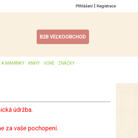
|
Přihlášení
Registrace
B2B VEĽKOOBCHOD
I A MAMINKY
KNIHY
VŮNĚ
ZNAČKY
ická údržba.
e za vaše pochopení.