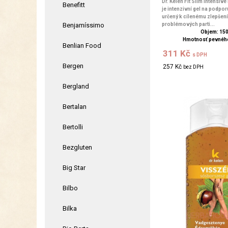
Dr. Kelen Fit Slim Intensive
Benefitt
je intenzivní gel na podpor
určený k cílenému zlepšen
Benjamíssimo
problémových parti...
Objem: 15
Hmotnosť pevného
Benlian Food
311 Kč
s DPH
Bergen
257 Kč
bez DPH
Bergland
Bertalan
Bertolli
Bezgluten
Big Star
Bilbo
Bilka