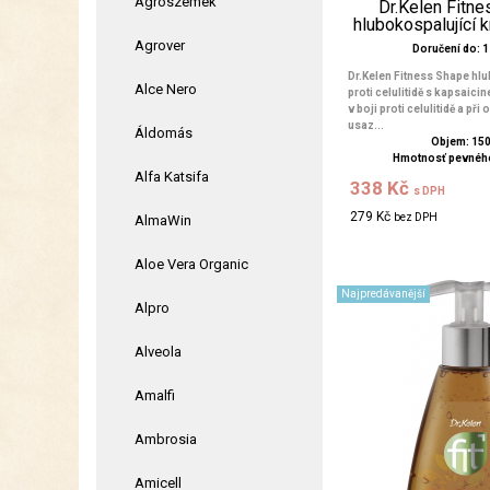
Agroszemek
Dr.Kelen Fitn
hlubokospalující 
Agrover
Doručení do: 1 
Dr.Kelen Fitness Shape hlu
Alce Nero
proti celulitidě s kapsaici
v boji proti celulitidě a při
usaz...
Áldomás
Objem: 15
Hmotnosť pevného
Alfa Katsifa
338 Kč
s DPH
279 Kč
bez DPH
AlmaWin
Aloe Vera Organic
Najpredávanější
Alpro
Alveola
Amalfi
Ambrosia
Amicell