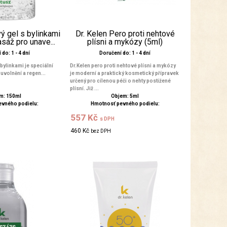
vý gel s bylinkami
Dr. Kelen Pero proti nehtové
sáž pro unave...
plísni a mykózy (5ml)
do: 1 - 4 dní
Doručení do: 1 - 4 dní
 bylinkami je speciální
Dr.Kelen pero proti nehtové plísni a mykózy
uvolnění a regen...
je moderní a praktický kosmetický přípravek
určený pro cílenou péči o nehty postižené
plísní. Již ...
m: 150ml
Objem: 5ml
evného podielu:
Hmotnosť pevného podielu:
557 Kč
s DPH
460 Kč
bez DPH