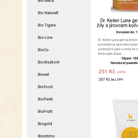
Bio Berta
Bio Naturell
Dr. Kelen Luna ge
žíly s jírovcem ko
Bio Tigers
Doručení do: 1 
Bio-Line
Dr. Kelen Luna gel na křečo
koňským je specializovaný
BioCo
určený pro péči o nohy se
křečovým žilám, ...
Objem: 15
Biodiszkont
Hmotnosť pevného
251 Kč
s DPH
Bioeel
207 Kč
bez DPH
Biofood
Biofresh
BioFrutti
Biogold
Biointimo