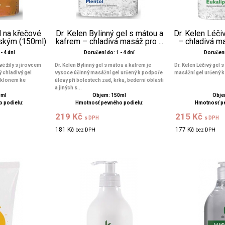
l na křečové
Dr. Kelen Bylinný gel s mátou a
Dr. Kelen Léči
ňským (150ml)
kafrem – chladivá masáž pro ...
– chladivá ma
- 4 dní
Doručení do: 1 - 4 dní
Doručení 
vé žíly s jírovcem
Dr. Kelen Bylinný gel s mátou a kafrem je
Dr. Kelen Léčivý gel s
 chladivý gel
vysoce účinný masážní gel určený k podpoře
masážní gel určený k 
 sklonem ke
úlevy při bolestech zad, krku, bederní oblasti
a jiných s...
0ml
Objem: 150ml
Obje
 podielu:
Hmotnosť pevného podielu:
Hmotnosť p
219 Kč
215 Kč
s DPH
s DPH
181 Kč
177 Kč
bez DPH
bez DPH