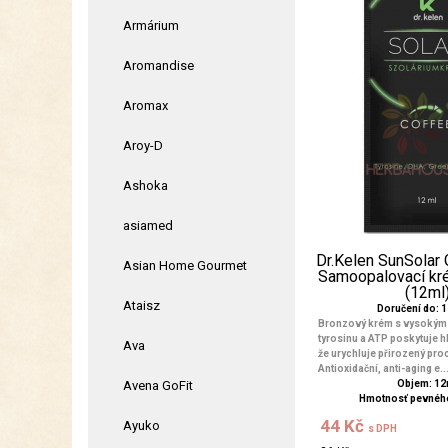
Armárium
Aromandise
Aromax
Aroy-D
Ashoka
asiamed
Dr.Kelen SunSolar
Asian Home Gourmet
Samoopalovací kré
(12ml
Ataisz
Doručení do: 1 
Bronzový krém s vysoký
tyrosinu a ATP poskytuje hl
Ava
že urychluje přirozený pro
Antioxidační, anti-aging e..
Avena GoFit
Objem: 12
Hmotnosť pevného
44 Kč
Ayuko
s DPH