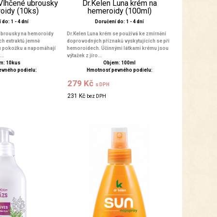
 Vlhčené ubrousky
Dr.Kelen Luna krém na
oidy (10ks)
hemeroidy (100ml)
do: 1 - 4 dní
Doručení do: 1 - 4 dní
ubrousky na hemoroidy
Dr.Kelen Luna krém se používá ke zmírnění
ch extraktů jemně
doprovodných příznaků vyskytujících se při
u pokožku a napomáhají
hemoroidech. Účinnými látkami krému jsou
..
výtažek z jíro...
m: 10kus
Objem: 100ml
evného podielu:
Hmotnosť pevného podielu:
279 Kč
s DPH
231 Kč
bez DPH