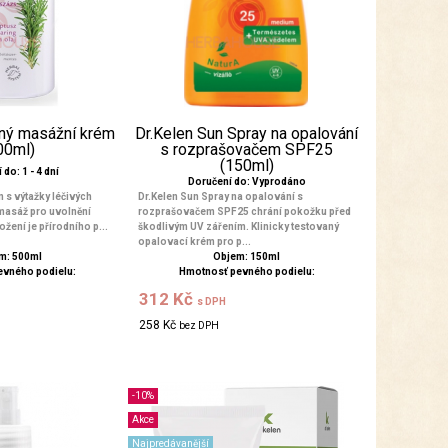
nný masážní krém
Dr.Kelen Sun Spray na opalování
00ml)
s rozprašovačem SPF25
(150ml)
do: 1 - 4 dní
Doručení do: Vyprodáno
 s výtažky léčivých
Dr.Kelen Sun Spray na opalování s
 masáž pro uvolnění
rozprašovačem SPF25 chrání pokožku před
ožení je přírodního p...
škodlivým UV zářením. Klinicky testovaný
opalovací krém pro p...
m: 500ml
Objem: 150ml
evného podielu:
Hmotnosť pevného podielu:
312 Kč
s DPH
258 Kč
bez DPH
-10%
Akce
Najpredávanější