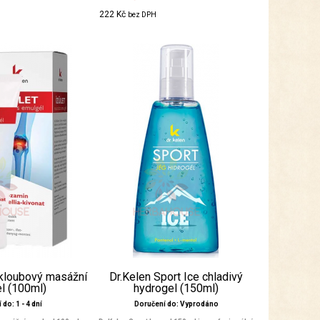
222 Kč
bez DPH
 kloubový masážní
Dr.Kelen Sport Ice chladivý
l (100ml)
hydrogel (150ml)
do: 1 - 4 dní
Doručení do: Vyprodáno