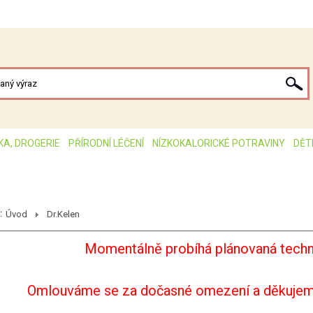
KA, DROGERIE
PŘÍRODNÍ LÉČENÍ
NÍZKOKALORICKÉ POTRAVINY
DĚT
:
Úvod
Dr.Kelen
Momentálně probíhá plánovaná techn
Omlouváme se za dočasné omezení a děkujem