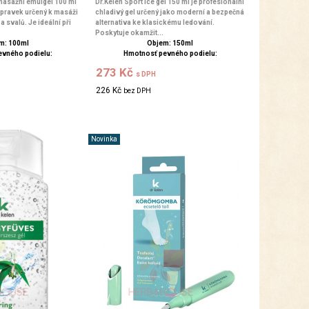
 masážní emulgel 100 ml
Dr.Kelen Sport Ice gel 150 ml je profesionální
ípravek určený k masáži
chladivý gel určený jako moderní a bezpečná
a svalů. Je ideální při
alternativa ke klasickému ledování.
Poskytuje okamžit...
m: 100ml
Objem: 150ml
evného podielu:
Hmotnosť pevného podielu:
273 Kč
s DPH
226 Kč
bez DPH
Novinka