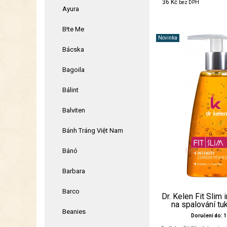
36 Kč
bez DPH
Ayura
B!te Me
Novinka
Bácska
Bagoila
Bálint
Balviten
Bánh Tráng Việt Nam
Bánó
Barbara
Barco
Dr. Kelen Fit Slim 
na spalování tu
Beanies
Doručení do: 1 