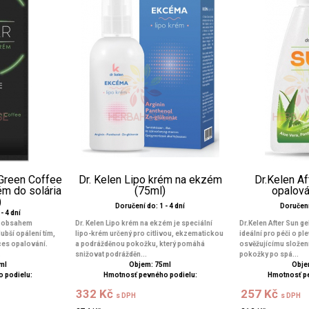
 Green Coffee
Dr. Kelen Lipo krém na ekzém
Dr.Kelen Af
m do solária
(75ml)
opalová
)
Doručení do: 1 - 4 dní
Doručení 
- 4 dní
m obsahem
Dr. Kelen Lipo krém na ekzém je speciální
Dr.Kelen After Sun ge
ubší opálení tím,
lipo-krém určený pro citlivou, ekzematickou
ideální pro péči o pl
ces opalování.
a podrážděnou pokožku, který pomáhá
osvěžujícímu složení
.
snižovat podrážděn...
pokožky po spá...
ml
Objem: 75ml
Obje
 podielu:
Hmotnosť pevného podielu:
Hmotnosť p
332 Kč
257 Kč
s DPH
s DPH