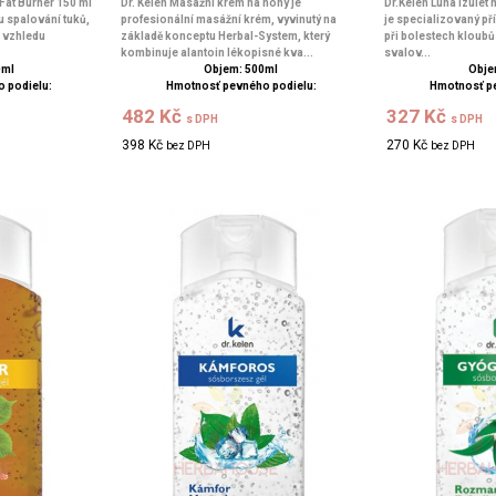
 Fat Burner 150 ml
Dr. Kelen Masážní krém na nohy je
Dr.Kelen Luna Ízület
u spalování tuků,
profesionální masážní krém, vyvinutý na
je specializovaný př
í vzhledu
základě konceptu Herbal-System, který
při bolestech kloubů 
kombinuje alantoin lékopisné kva...
svalov...
0ml
Objem: 500ml
Obje
 podielu:
Hmotnosť pevného podielu:
Hmotnosť p
482 Kč
327 Kč
s DPH
s DPH
398 Kč
270 Kč
bez DPH
bez DPH