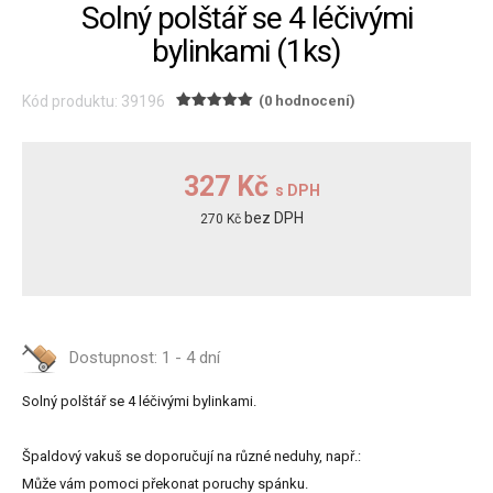
Solný polštář se 4 léčivými
bylinkami (1ks)
Kód produktu: 39196
(0 hodnocení)
327 Kč
s DPH
bez DPH
270 Kč
Dostupnost:
1 - 4 dní
Solný polštář se 4 léčivými bylinkami.
Špaldový vakuš se doporučují na různé neduhy, např.:
Může vám pomoci překonat poruchy spánku.