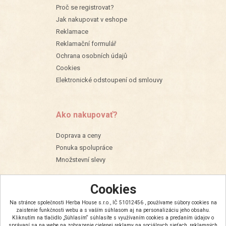
Proč se registrovat?
Jak nakupovat v eshope
Reklamace
Reklamační formulář
Ochrana osobních údajů
Cookies
Elektronické odstoupení od smlouvy
Ako nakupovať?
Doprava a ceny
Ponuka spolupráce
Množstevní slevy
Cookies
Na stránce společnosti Herba House s.r.o., IČ 51012456 , používame súbory cookies na
zaistenie funkčnosti webu a s vaším súhlasom aj na personalizáciu jeho obsahu.
Kliknutím na tlačidlo „Súhlasím“ súhlasíte s využívaním cookies a predaním údajov o
správaní sa na webe na zobrazenie cielenej reklamy na sociálnych sieťach, reklamných