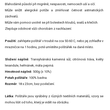
Blahodárně působí při migréně, nespavosti, nemocech uší a očí.
Může snížit alergické potíže a zmírňovat četnost astmatických
záchvatů.
Může vám pomoci uvolnit se při bolestech kloubů, svalů a křečích.
Zlepšuje odolnost vůči chorobám z nachlazení.
Použití:
zahřejete polštář v troubě na cca 50-60 C, nebo jej zchlaďte v
mrazničce na 1 hodinu, poté umístěte polštářek na dané místo.
Složení náplně:
Transylvánská kamenná sůl, citrónová tráva, květy
levandule, heřmánek, máta peprná.
Hmotnost náplně:
500g (± 10%)
Potah polštáře
: 100% bavlna.
Rozměr
: 18 x 23cm, bez povlečení.
Látka:
Polštáře jsou vyráběny z různých textilních materiálů, vzory se
mohou lišit od toho, který je vidět na obrázku.