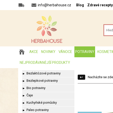
info@herbahouse.cz
Blog
Zdravé recepty
AKCE
NOVINKY
VÁNOCE
POTRAVINY
KOSMETI
NEJPRODÁVANĚJŠÍ PRODUKTY
Bezlaktózové potraviny
►
Nacházíte se zde
Bezlepkové potraviny
►
Bio potraviny
►
Čaje
►
Kuchyňské pomůcky
►
Paleo potraviny
►