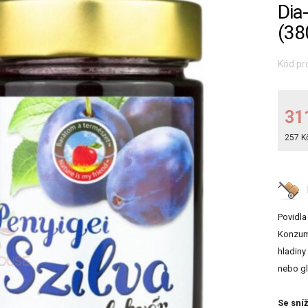
Dia
(38
Kód pr
31
257 K
Povidla
Konzum
hladiny
nebo gl
Se sní