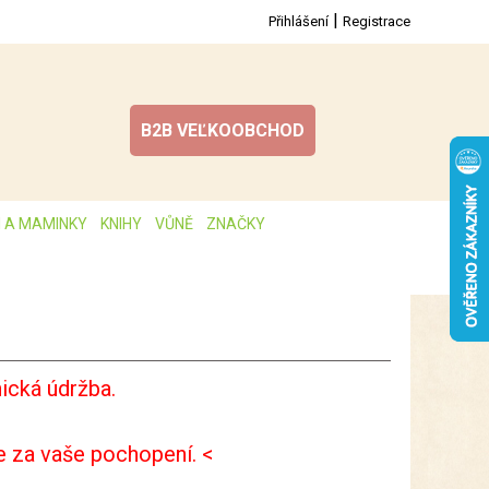
|
Přihlášení
Registrace
B2B VEĽKOOBCHOD
I A MAMINKY
KNIHY
VŮNĚ
ZNAČKY
ická údržba.
 za vaše pochopení. <