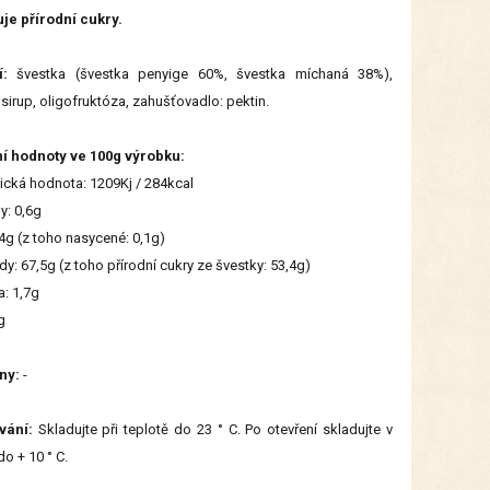
je přírodní cukry.
í:
švestka (švestka penyige 60%, švestka míchaná 38%),
sirup, oligofruktóza, zahušťovadlo: pektin.
ní hodnoty ve 100g výrobku:
ická hodnota: 1209Kj / 284kcal
y: 0,6g
,4g (z toho nasycené: 0,1g)
dy: 67,5g (z toho přírodní cukry ze švestky: 53,4g)
a: 1,7g
g
ny:
-
vání:
Skladujte při teplotě do 23 ° C. Po otevření skladujte v
do + 10 ° C.