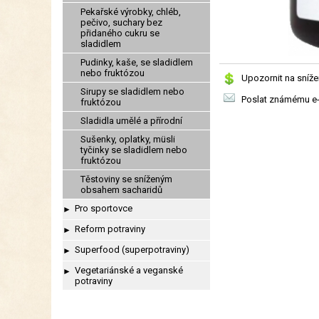
Pekařské výrobky, chléb,
pečivo, suchary bez
přidaného cukru se
sladidlem
Pudinky, kaše, se sladidlem
nebo fruktózou
Upozornit na sníže
Sirupy se sladidlem nebo
Poslat známému e
fruktózou
Sladidla umělé a přírodní
Sušenky, oplatky, müsli
tyčinky se sladidlem nebo
fruktózou
Těstoviny se sníženým
obsahem sacharidů
Pro sportovce
►
Reform potraviny
►
Superfood (superpotraviny)
►
Vegetariánské a veganské
►
potraviny