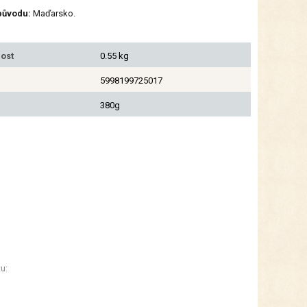
původu:
Maďarsko.
ost
0.55 kg
5998199725017
380g
u: