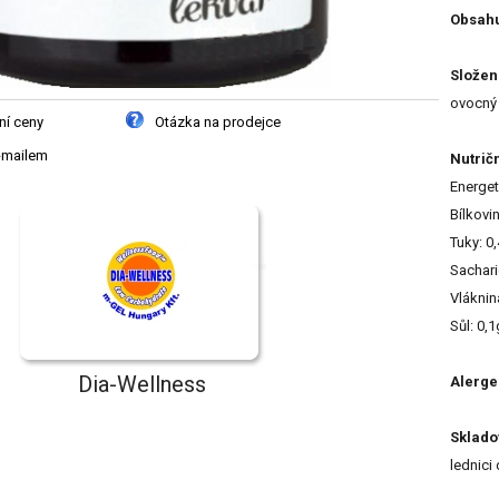
Obsahu
Složen
ovocný 
ní ceny
Otázka na prodejce
-mailem
Nutrič
Energet
Bílkovin
Tuky: 0
Sachari
Vláknin
Sůl: 0,1
Dia-Wellness
Alerge
Sklado
lednici 