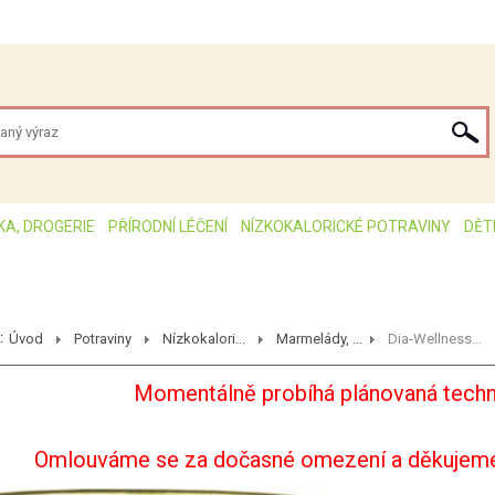
KA, DROGERIE
PŘÍRODNÍ LÉČENÍ
NÍZKOKALORICKÉ POTRAVINY
DĚT
:
Úvod
Potraviny
Nízkokalori...
Marmelády, ...
Dia-Wellness...
Momentálně probíhá plánovaná techn
Omlouváme se za dočasné omezení a děkujeme