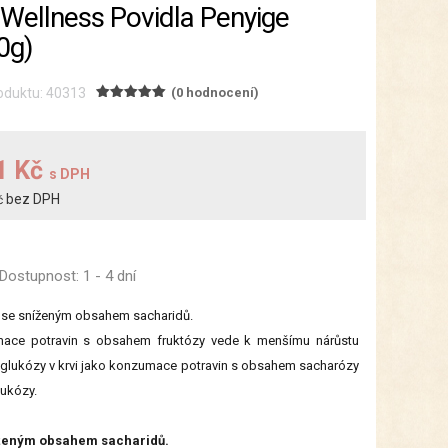
-Wellness Povidla Penyige
0g)
oduktu: 40313
(0 hodnocení)
1 Kč
s DPH
bez DPH
č
Dostupnost:
1 - 4 dní
 se sníženým obsahem sacharidů.
ace potravin s obsahem fruktózy vede k menšímu nárůstu
 glukózy v krvi jako konzumace potravin s obsahem sacharózy
ukózy.
ženým obsahem sacharidů.