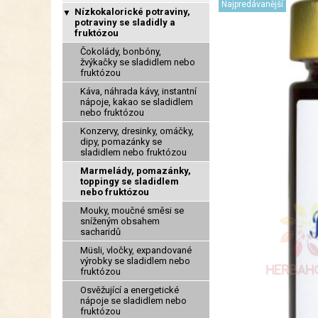
Najpredávanější
Nízkokalorické potraviny,
▼
potraviny se sladidly a
fruktózou
Čokolády, bonbóny,
žvýkačky se sladidlem nebo
fruktózou
Káva, náhrada kávy, instantní
nápoje, kakao se sladidlem
nebo fruktózou
Konzervy, dresinky, omáčky,
dipy, pomazánky se
sladidlem nebo fruktózou
Marmelády, pomazánky,
toppingy se sladidlem
nebo fruktózou
Mouky, moučné směsi se
sníženým obsahem
sacharidů
Müsli, vločky, expandované
výrobky se sladidlem nebo
fruktózou
Osvěžující a energetické
nápoje se sladidlem nebo
fruktózou