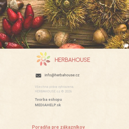
info@herbahouse.cz
Všechna práva vyhrazena.
HERBAHOUSE.cz © 2026
Tvorba eshopu
:
MEDIAHELP.sk
Poradňa pre zákazníkov