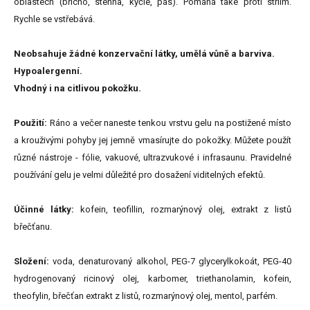
oblastech (břicho, stehna, kyčle, pás). Pomáhá také proti striím.
Rychle se vstřebává.
Neobsahuje žádné konzervační látky, umělá vůně a barviva.
Hypoalergenní.
Vhodný i na citlivou pokožku.
Použití:
Ráno a večer naneste tenkou vrstvu gelu na postižené místo
a krouživými pohyby jej jemně vmasírujte do pokožky. Můžete použít
různé nástroje - fólie, vakuové, ultrazvukové i infrasaunu. Pravidelné
používání gelu je velmi důležité pro dosažení viditelných efektů.
Účinné látky:
kofein, teofillin, rozmarýnový olej, extrakt z listů
břečťanu.
Složení:
voda, denaturovaný alkohol, PEG-7 glycerylkokoát, PEG-40
hydrogenovaný ricinový olej, karbomer, triethanolamin, kofein,
theofylin, břečťan extrakt z listů, rozmarýnový olej, mentol, parfém.