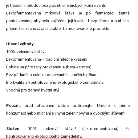
je tradiční metodou bez použití chemických konzervantů
Laktofermentovaná mrkvová šťáva je po fermentaci šetrně
pasterizována, aby byla zajištěna její kvalita, bezpečnost a stabilita,
přičemž si zachovává charakter fermentovaného produktu.
Hlavní výhody:
100% zeleninová šťáva
Laktofermentovaná – tradiční mléčné kvašení
Bohatá na přirozený provitamin A (beta-karoten)
Bez přidaného cukru, konzervantů a umělých přísad
Bio kvalita z kontrolovaného ekologického zemědělství
Vhodná pro zdravý životní styl
Použití:
před otevřením dobře protřepejte. Určeno k přímé
konzumaci nebo míchání s jinými zeleninovými a ovocnými šťávami.
Složení:
100% mrkvová šťáva* (laktofermentovaná). *z
kontrolovaného ekologického zemědělství.