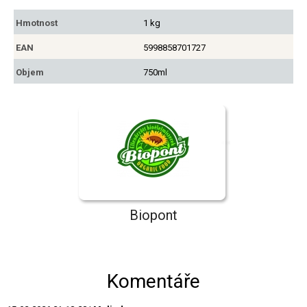
Hmotnost
1 kg
EAN
5998858701727
Objem
750ml
Biopont
Komentáře