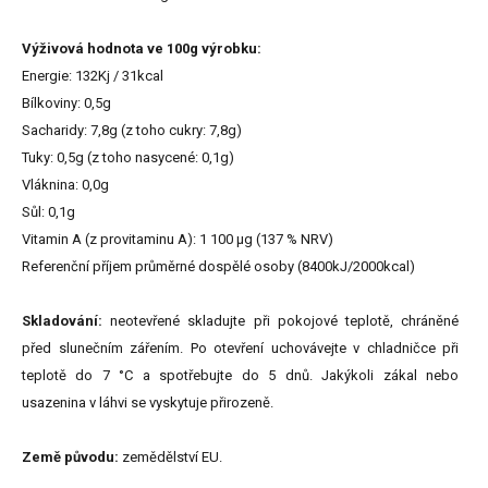
Výživová hodnota ve 100g výrobku:
Energie: 132Kj / 31kcal
Bílkoviny: 0,5g
Sacharidy: 7,8g (z toho cukry: 7,8g)
Tuky: 0,5g (z toho nasycené: 0,1g)
Vláknina: 0,0g
Sůl: 0,1g
Vitamin A (z provitaminu A): 1 100 µg (137 % NRV)
Referenční příjem průměrné dospělé osoby (8400kJ/2000kcal)
Skladování:
neotevřené skladujte při pokojové teplotě, chráněné
před slunečním zářením. Po otevření uchovávejte v chladničce při
teplotě do 7 °C a spotřebujte do 5 dnů. Jakýkoli zákal nebo
usazenina v láhvi se vyskytuje přirozeně.
Země původu:
zemědělství EU.