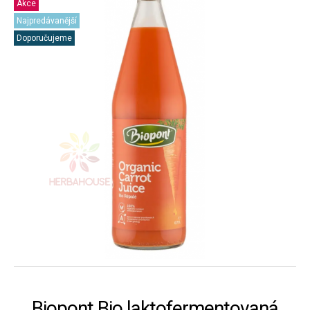
Akce
Najpredávanější
Doporučujeme
Biopont Bio laktofermentovaná