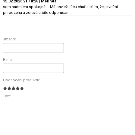
15.02.2026 21:18:28 | Melinda
som nadmieru spokojná. ...Má osviežujúcu chuť a cítim, že je veľmi
prirodzená a zdravá,určite odporúčam.
Jméno:
E-mail:
Hodnocení produktu:
Text: