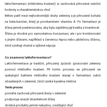
laktofermentaci (mléčnému kvašení) si zachovává přirozené nutriční
hodnoty a charakteristickou chuť.
Mrkev patří mezi nejhodnotnější druhy zeleniny a je přirozeně bohatá
na beta-karoten, který je provitamínem vitamínu A. Po fermentaci je
šťáva jemně pasterizována, aby byla zajištěna její kvalita a trvanlivost.
Šťáva je vhodná pro samostatnou konzumaci, ale i pro kombinování
s jinými šťávami, například s červenou řepou nebo jablečnou šťávou,
čímž vznikají chutné a výživné nápoje.
Co znamená laktofermentace?
Laktofermentace je tradiční, přirozený způsob zpracování zeleniny
pomocí mléčného kvašení. Při tomto procesu se přirozeně se
vyskytující bakterie mléčného kvašení starají o fermentaci cukrů
obsažených v zelenině, čímž vzniká kyselina mléčná.
Tento proces:
pomáhá zachovat přirozené živiny v zelenině
podporuje snazší stravitelnost šťávy
dodává produktu jemně nakyslou, osvěžující chuť