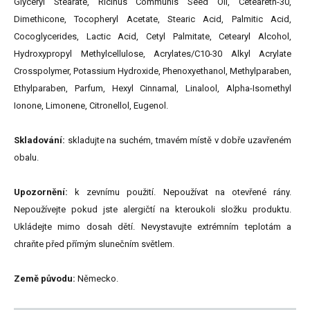
Glyceryl Stearate, Ricinus Communis Seed Oil, Ceteareth-30,
Dimethicone, Tocopheryl Acetate, Stearic Acid, Palmitic Acid,
Cocoglycerides, Lactic Acid, Cetyl Palmitate, Cetearyl Alcohol,
Hydroxypropyl Methylcellulose, Acrylates/C10-30 Alkyl Acrylate
Crosspolymer, Potassium Hydroxide, Phenoxyethanol, Methylparaben,
Ethylparaben, Parfum, Hexyl Cinnamal, Linalool, Alpha-Isomethyl
Ionone, Limonene, Citronellol, Eugenol.
Skladování:
skladujte na suchém, tmavém místě v dobře uzavřeném
obalu.
Upozornění:
k zevnímu použití. Nepoužívat na otevřené rány.
Nepoužívejte pokud jste alergičtí na kteroukoli složku produktu.
Ukládejte mimo dosah dětí. Nevystavujte extrémním teplotám a
chraňte před přímým slunečním světlem.
Země původu:
Německo.