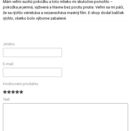
Mám veľmi suchú pokožku a toto mlieko mi skutočne pomohlo –
pokožka je jemná, vyživená a hlavne bez pocitu pnutia. Veľmi sa mi páči,
že sa rýchlo vstrebáva a nezanecháva mastný film. E-shop dodal balíček
rýchlo, všetko bolo výborne zabalené.
Jméno:
E-mail:
Hodnocení produktu:
Text: