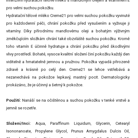
Intenzivní hydratační tělové mléko s mandlovým olejem a vitamínem E
pro velmi suchou pokožku.
Hydratační tělové mléko Creme21 pro velmi suchou pokožku vyvinuté
pro každodenní péči, chrání pokožku před vysušením a vyživuje ji
vitamíny. Díky přírodnímu mandlovému oleji a bohatým výživným
změkčujícím složkám chrání také obzvláště suchou pokožku. Kromě
toho vitamín E účinně hydratuje a chrání pokožku před škodlivými
vlivy prostředí. Bohaté, vysoce kvalitní složení činí pokožku každý den
viditelně a hmatatelně jemnou a pružnou. Pokožka vypadá přirozeně
zdravě a krásně po celý den. Creme21 se lehce vstřebává a
nezanechává na pokožce lepkavý, mastný pocit. Dermatologicky
prokázáno, že je účinný a šetrný k pokožce.
Použití:
Nanáší se na očištěnou a suchou pokožku v tenké vrstvě a
jemně se rozetře.
Složení/Inci:
Aqua, Paraffinum Liquidum, Glycerin, Cetearyl
Isononanoate, Propylene Glycol, Prunus Amygdalus Dulcis Oil,