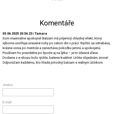
Komentáře
03.06.2025 20:56:23 | Tamara
Som maximálne spokojná! Balzam má príjemný chladivý efekt, ktorý
výborne uvoľňuje unavené nohy po celom dni v práci. Rýchlo sa vstrebáva,
krásne vonia po mentole a zanecháva pokožku jemnú a upokojenú.
Používam ho pravidelne po športe aj na lýtka – je to úžasná úľava.
Dodanie z e-shopu bolo rýchle, balenie kvalitné. Určite objednám znova!
Odporúčam každému, kto hľadá prírodný balzam s reálnym účinkom.
Jméno:
E-mail: