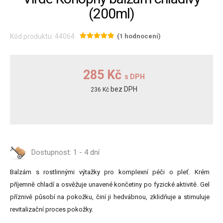
(200ml)
Kód produktu: 44064
(1 hodnocení)
285 Kč
s DPH
bez DPH
236 Kč
Dostupnost:
1 - 4 dní
Balzám s rostlinnými výtažky pro komplexní péči o pleť. Krém
příjemně chladí a osvěžuje unavené končetiny po fyzické aktivitě. Gel
příznivě působí na pokožku, činí ji hedvábnou, zklidňuje a stimuluje
revitalizační proces pokožky.