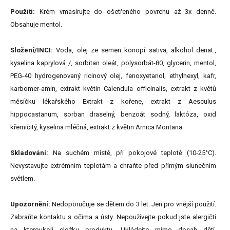
Použití:
Krém vmasírujte do ošetřeného povrchu až 3x denně.
Obsahuje mentol.
Složení/INCI:
Voda, olej ze semen konopí sativa, alkohol denat.,
kyselina kaprylová /, sorbitan oleát, polysorbát-80, glycerin, mentol,
PEG-40 hydrogenovaný ricinový olej, fenoxyetanol, ethylhexyl, kafr,
karbomer-amin, extrakt květin Calendula officinalis, extrakt z květů
měsíčku lékařského Extrakt z kořene, extrakt z Aesculus
hippocastanum, sorban draselný, benzoát sodný, laktóza, oxid
křemičitý, kyselina mléčná, extrakt z květin Arnica Montana.
Skladování:
Na suchém místě, při pokojové teplotě (10-25°C).
Nevystavujte extrémním teplotám a chraňte před přímým slunečním
světlem.
Upozornění:
Nedoporučuje se dětem do 3 let. Jen pro vnější použití.
Zabraňte kontaktu s očima a ústy. Nepoužívejte pokud jste alergičtí
na kteroukoli složku produktu. Ukládejte mimo dosah dětí.