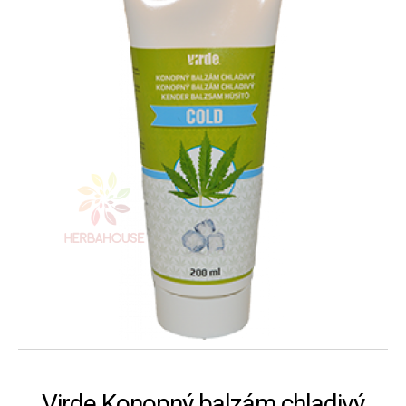
Virde Konopný balzám chladivý