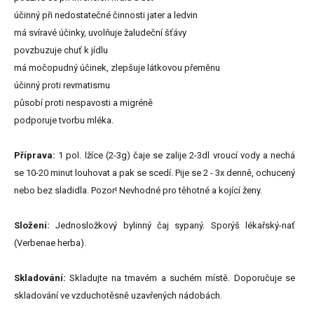
účinný při nedostatečné činnosti jater a ledvin
má svíravé účinky, uvolňuje žaludeční šťávy
povzbuzuje chuť k jídlu
má močopudný účinek, zlepšuje látkovou přeměnu
účinný proti revmatismu
působí proti nespavosti a migréně
podporuje tvorbu mléka.
Příprava:
1 pol. lžíce (2-3g) čaje se zalije 2-3dl vroucí vody a nechá
se 10-20 minut louhovat a pak se scedí. Pije se 2 - 3x denně, ochucený
nebo bez sladidla. Pozor! Nevhodné pro těhotné a kojící ženy.
Složení:
Jednosložkový bylinný čaj sypaný. Sporýš lékařský-nať
(Verbenae herba).
Skladování:
Skladujte na tmavém a suchém místě. Doporučuje se
skladování ve vzduchotěsně uzavřených nádobách.