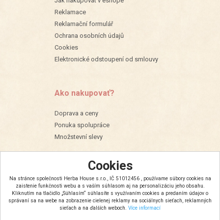
Jak nakupovat v eshope
Reklamace
Reklamační formulář
Ochrana osobních údajů
Cookies
Elektronické odstoupení od smlouvy
Ako nakupovať?
Doprava a ceny
Ponuka spolupráce
Množstevní slevy
Cookies
Na stránce společnosti Herba House s.r.o., IČ 51012456 , používame súbory cookies na
zaistenie funkčnosti webu a s vaším súhlasom aj na personalizáciu jeho obsahu.
Kliknutím na tlačidlo „Súhlasím“ súhlasíte s využívaním cookies a predaním údajov o
správaní sa na webe na zobrazenie cielenej reklamy na sociálnych sieťach, reklamných
sieťach a na ďalších weboch.
Více informací