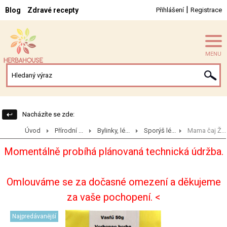
|
Blog
Zdravé recepty
Přihlášení
Registrace
MENU
Nacházíte se zde:
Úvod
Přírodní ...
Bylinky, lé...
Sporýš lé...
Mama čaj Ž...
Momentálně probíhá plánovaná technická údržba.
Omlouváme se za dočasné omezení a děkujeme
za vaše pochopení. <
Najpredávanější