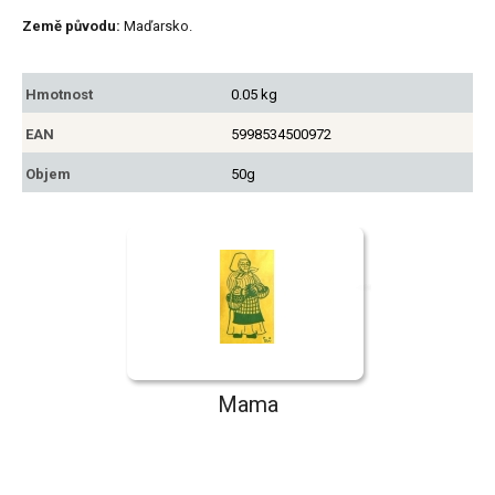
Země původu:
Maďarsko.
Hmotnost
0.05 kg
EAN
5998534500972
Objem
50g
Mama