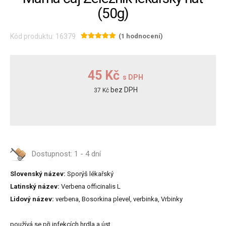
(50g)
Kód produktu: 16379
(1 hodnocení)
45 Kč
s DPH
bez DPH
37 Kč
Dostupnost:
1 - 4 dní
Slovenský název:
Sporýš lékařský
Latinský název:
Verbena officinalis L
Lidový název:
verbena, Bosorkina plevel, verbinka, Vrbinky
používá se při infekcích hrdla a úst