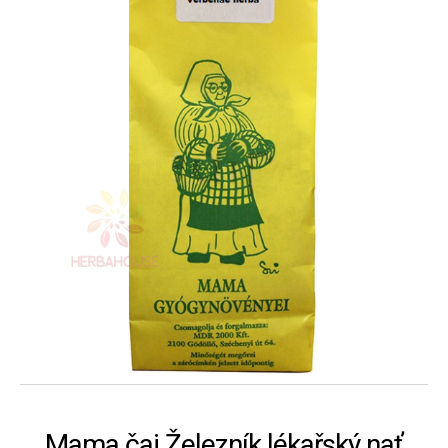
Mama čaj Železník lékařský nať