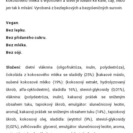
kokosového mléka s erytritolem a stévií je ideální ke kávě, čaji, nebo
jen tak k mlsání. Vyrobená z bezlepkových a bezpšeničných surovin.
Vegan.
Bez lepku.
Bez přidaného cukru.
Bez mléka.
Bez sóji.
Složení:
dietní vláknina (oligofruktóza, inulin, polydextróza),
čokoláda z kokosového mléka se sladidly (25%): [kakaové máslo,
sušené kokosové mléko (19%): (kokosový extrakt, hydrolyzovaný
škrob, alfa-cyklodextrin), sladidla 16%), steviol-glykosidy (0,01%),
vláknina: (polydextróza, inulin), kakaový prášek se sníženým
obsahem tuku, tapiokový škrob, emulgátor: slunečnicový lecitin,
aroma], kakaový prášek se sníženým obsahem tuku (14%) , tapiokový
škrob, kokosový olej, sladidla: (erytritol (9%), steviol-glykosidy
(0,02%), zvlhčovadlo: glycerol, emulgátor: slunečnicový lecitin, aroma,