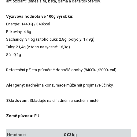
antioxidant: (směs alfa, beta, gama a delta tokoferoly.
Výživová hodnota ve 100g výrobku:
Energie: 1440Kj / 348kcal
Bílkoviny: 4,6g
Sacharidy: 34,5g (z toho cukr: 2,8g, polyoly: 17,9g)
Tuky: 21,4g (z toho nasycené: 16,3g)
Sůl: 0,2g
Referenční příjem průměrné dospělé osoby (8400kJ/2000kcal)
Alergeny:
nadměrná konzumace může mít projímavé účinky.
Skladování:
Skladujte na chladném a suchém místě.
Země původu:
EU.
Hmotnost
0.03 kg