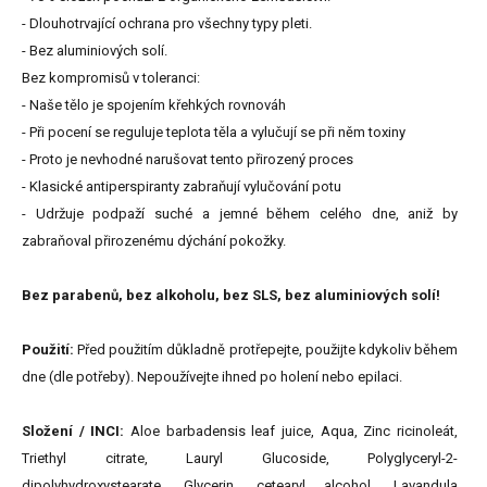
- Dlouhotrvající ochrana pro všechny typy pleti.
- Bez aluminiových solí.
Bez kompromisů v toleranci:
- Naše tělo je spojením křehkých rovnováh
- Při pocení se reguluje teplota těla a vylučují se při něm toxiny
- Proto je nevhodné narušovat tento přirozený proces
- Klasické antiperspiranty zabraňují vylučování potu
- Udržuje podpaží suché a jemné během celého dne, aniž by
zabraňoval přirozenému dýchání pokožky.
Bez parabenů, bez alkoholu, bez SLS, bez aluminiových solí!
Použití:
Před použitím důkladně protřepejte, použijte kdykoliv během
dne (dle potřeby). Nepoužívejte ihned po holení nebo epilaci.
Složení / INCI:
Aloe barbadensis leaf juice, Aqua, Zinc ricinoleát,
Triethyl citrate, Lauryl Glucoside, Polyglyceryl-2-
dipolyhydroxystearate, Glycerin, cetearyl alcohol, Lavandula