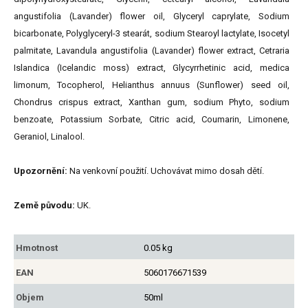
angustifolia (Lavander) flower oil, Glyceryl caprylate, Sodium
bicarbonate, Polyglyceryl-3 stearát, sodium Stearoyl lactylate, Isocetyl
palmitate, Lavandula angustifolia (Lavander) flower extract, Cetraria
Islandica (Icelandic moss) extract, Glycyrrhetinic acid, medica
limonum, Tocopherol, Helianthus annuus (Sunflower) seed oil,
Chondrus crispus extract, Xanthan gum, sodium Phyto, sodium
benzoate, Potassium Sorbate, Citric acid, Coumarin, Limonene,
Geraniol, Linalool.
Upozornění:
Na venkovní použití. Uchovávat mimo dosah dětí.
Země původu:
UK.
Hmotnost
0.05 kg
EAN
5060176671539
Objem
50ml