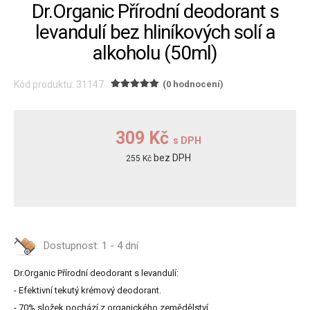
Dr.Organic Přírodní deodorant s
levandulí bez hliníkových solí a
alkoholu (50ml)
Kód produktu: 31147
(0 hodnocení)
309 Kč
s DPH
bez DPH
255 Kč
Dostupnost:
1 - 4 dní
Dr.Organic Přírodní deodorant s levandulí:
- Efektivní tekutý krémový deodorant.
- 70% složek pochází z organického zemědělství.