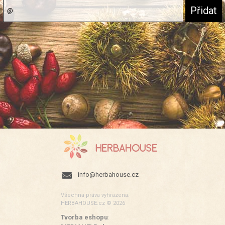
info@herbahouse.cz
Všechna práva vyhrazena.
HERBAHOUSE.cz © 2026
Tvorba eshopu
: